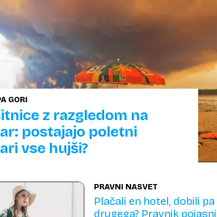
A GORI
itnice z razgledom na
ar: postajajo poletni
ari vse hujši?
PRAVNI NASVET
Plačali en hotel, dobili pa
drugega? Pravnik pojasnj