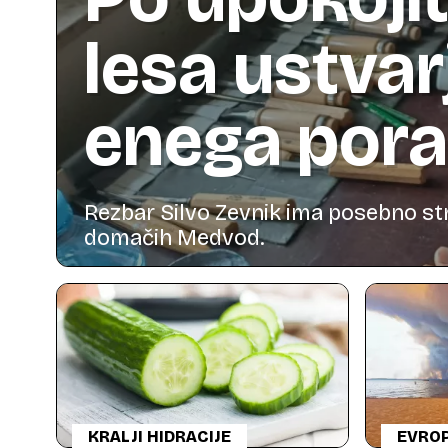
lesa ustvar
enega pora
Rezbar Silvo Zevnik ima posebno stras
domačih Medvod.
KRALJI HIDRACIJE
EVROP