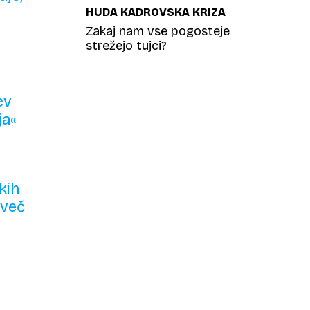
HUDA KADROVSKA KRIZA
Zakaj nam vse pogosteje
strežejo tujci?
ev
ja«
kih
 več