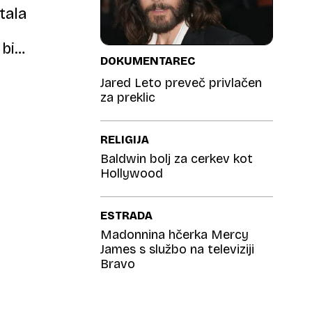
tala
 bi
DOKUMENTAREC
v nekaj
Jared Leto preveč privlačen
za preklic
RELIGIJA
Baldwin bolj za cerkev kot
Hollywood
ESTRADA
Madonnina hčerka Mercy
James s službo na televiziji
Bravo