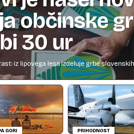
ja občinske gr
bi 30 ur
t: iz lipovega lesa izdeluje grbe slovenskih 
A GORI
PRIHODNOST