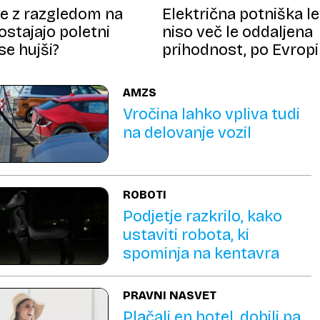
ce z razgledom na
Električna potniška le
ostajajo poletni
niso več le oddaljena
se hujši?
prihodnost, po Evropi
lahko z njimi leteli že 
letih
AMZS
Vročina lahko vpliva tudi
na delovanje vozil
ROBOTI
Podjetje razkrilo, kako
ustaviti robota, ki
spominja na kentavra
PRAVNI NASVET
Plačali en hotel, dobili pa