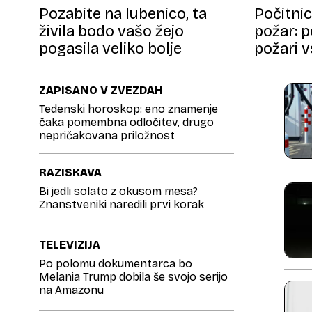
Pozabite na lubenico, ta
Počitni
živila bodo vašo žejo
požar: p
pogasila veliko bolje
požari v
ZAPISANO V ZVEZDAH
Tedenski horoskop: eno znamenje
čaka pomembna odločitev, drugo
nepričakovana priložnost
RAZISKAVA
Bi jedli solato z okusom mesa?
Znanstveniki naredili prvi korak
TELEVIZIJA
Po polomu dokumentarca bo
Melania Trump dobila še svojo serijo
na Amazonu