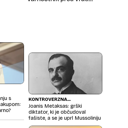
»supermesta«​
nju s
KONTROVERZNA
nakupom:
OSEBNOST
Joanis Metaksas: grški
arno?
diktator, ki je občudoval
fašiste, a se je uprl Mussoliniju