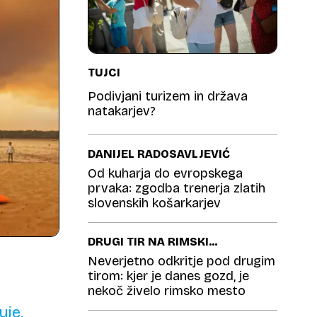
TUJCI
Podivjani turizem in država
natakarjev?
DANIJEL RADOSAVLJEVIĆ
Od kuharja do evropskega
prvaka: zgodba trenerja zlatih
slovenskih košarkarjev
DRUGI TIR NA RIMSKI
CESTI
Neverjetno odkritje pod drugim
tirom: kjer je danes gozd, je
nekoč živelo rimsko mesto
uje,