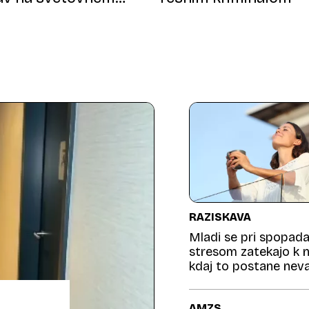
u
RAZISKAVA
Mladi se pri spopada
stresom zatekajo k 
kdaj to postane nev
AMZS