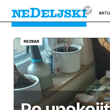
AKTU
REZBAR
Po upokojitv