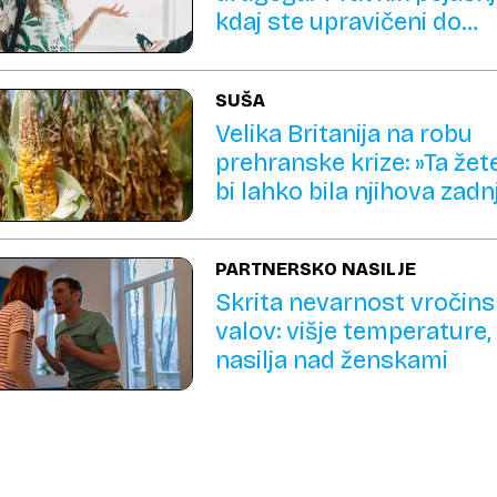
kdaj ste upravičeni do
vračila denarja
SUŠA
Velika Britanija na robu
prehranske krize: »Ta žet
bi lahko bila njihova zadn
PARTNERSKO NASILJE
Skrita nevarnost vročins
valov: višje temperature,
nasilja nad ženskami