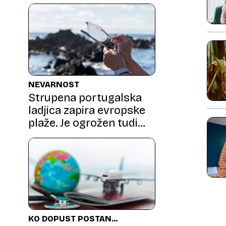
Trojo
NEVARNOST
Strupena portugalska
ladjica zapira evropske
plaže. Je ogrožen tudi
Jadran?
KO DOPUST POSTANE