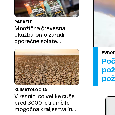
PARAZIT
Množična črevesna
okužba: smo zaradi
oporečne solate
ogroženi tudi v Sloveniji?
EVROP
Poč
pož
pož
KLIMATOLOGIJA
V resnici so velike suše
pred 3000 leti uničile
mogočna kraljestva in