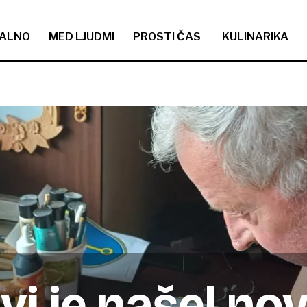
ALNO
MED LJUDMI
PROSTI ČAS
KULINARIKA
i je našel nov