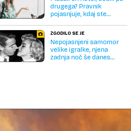
drugega? Pravnik
pojasnjuje, kdaj ste
upravičeni do vračila
denarja
ZGODILO SE JE
Nepojasnjeni samomor
velike igralke, njena
zadnja noč še danes
sproža teorije zarote