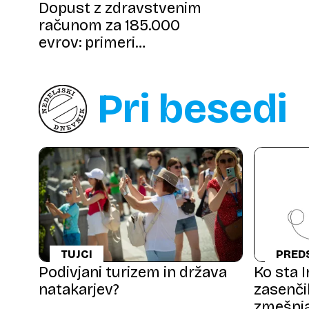
NOČNA MORA
Dopust z zdravstvenim
računom za 185.000
evrov: primeri
slovenskih zavarovalnic
Pri besedi
TUJCI
PRED
ŠOV
Podivjani turizem in država
Ko sta 
natakarjev?
zasenči
zmešnj