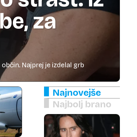
be, za
občin. Najprej je izdelal grb
Najnovejše
Najbolj brano