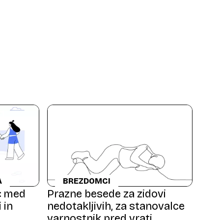
A
BREZDOMCI
m: med
Prazne besede za zidovi
 in
nedotakljivih, za stanovalce
varnostnik pred vrati