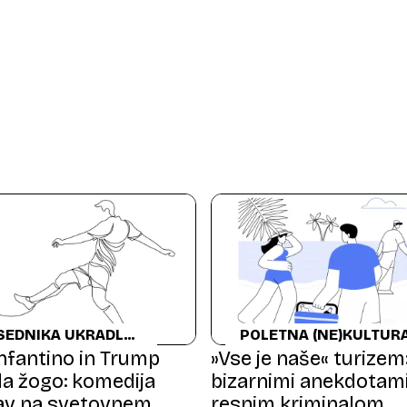
SEDNIKA UKRADLA
POLETNA (NE)KULTUR
Infantino in Trump
»Vse je naše« turize
la žogo: komedija
bizarnimi anekdotami
av na svetovnem
resnim kriminalom