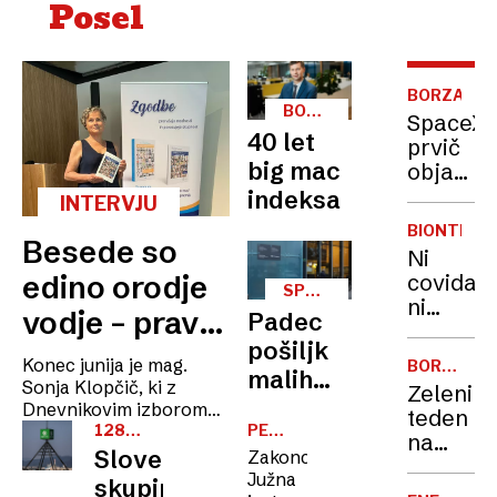
Posel
BORZA
BORZNI
SpaceX
KOMENTAR
40 let
prvič
big mac
objavil
finančn
indeksa
INTERVJU
rezultate
BIONTECH
presege
Besede so
Ni
pričakov
covida,
edino orodje
a še
SPLETNI
ni
NAKUPI
vedno
vodje – prave
Padec
dobička
izgublja
pošiljk
motivirajo,
milijard
Konec junija je mag.
BORZNI
malih
KOMENTA
napačne
Sonja Klopčič, ki z
Zeleni
vrednosti:
Dnevnikovim izborom
teden
prizadenejo in
najboljšega
128
PERSPEKTIVA
novi
na
MILIJONOV
FT
zaposlovalca Zlata nit
Slovenska
blokirajo
Zakonca
stroški
borzah,
sodeluje že vrsto let kot
Južna
skupina
Fed
že