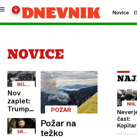
Novice
O
NOVICE
NAJ
BELA
HIŠA
Nov
zaplet:
NHL
Trump
POŽAR
Neverj
porušil
čast:
Požar na
vzhodno
Kopitar
težko
dobil ki
krilo,
SRBIJA-
UKRAJINA