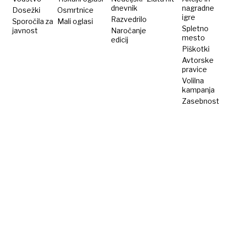
dnevnik
nagradne
Dosežki
Osmrtnice
igre
Razvedrilo
Sporočila za
Mali oglasi
Spletno
javnost
Naročanje
mesto
edicij
Piškotki
Avtorske
pravice
Volilna
kampanja
Zasebnost