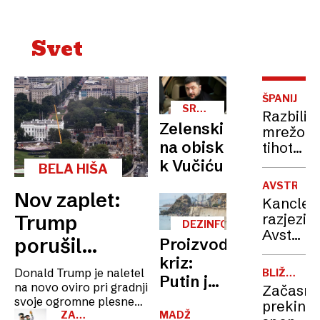
Svet
ŠPANIJA
SRBIJA-
Razbili
UKRAJINA
Zelenski
mrežo
na obisk
tihotap
v
k Vučiću
BELA HIŠA
Sredoze
AVSTRIJA
S
Nov zaplet:
Kancler
prevozi
razjezil
Trump
ljudi
DEZINFORMACIJE
Avstrijke
zaslužili
porušil
Proizvodnja
»Skrb
več
kriz:
vzhodno
za
kot 24
Donald Trump je naletel
BLIŽNJI
Putin je
otroke
VZHOD
krilo, sodišče
na novo oviro pri gradnji
milijono
Začasn
ni
našel
svoje ogromne plesne
evrov
prekinit
pa ne dovoli
delo«
dvorane na mestu
ZA
MADŽARSKA
novo