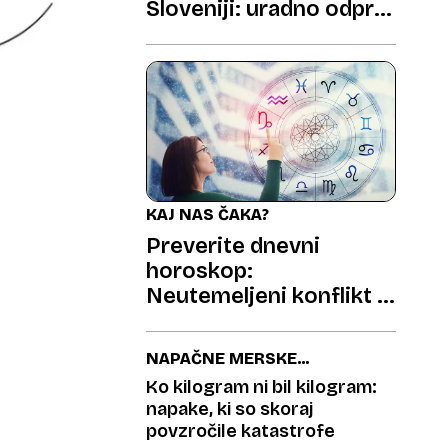
Sloveniji: uradno odprta
187 kilometrov dolga
pohodniška pravljica
KAJ NAS ČAKA?
Preverite dnevni
horoskop:
Neutemeljeni konflikt in
preobrat na finančnem
področju
NAPAČNE MERSKE
ENOTE
Ko kilogram ni bil kilogram:
napake, ki so skoraj
povzročile katastrofe