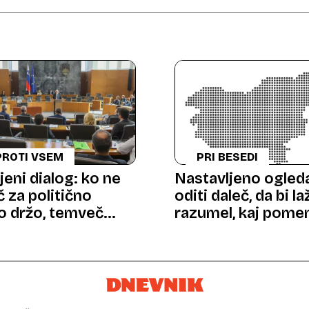
PROTI VSEM
PRI BESEDI
jeni dialog: ko ne
Nastavljeno ogleda
č za politično
oditi daleč, da bi la
o držo, temveč
razumel, kaj pome
etja naroda