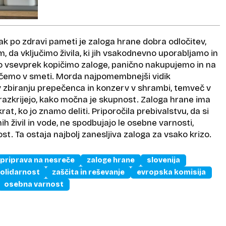
ak po zdravi pameti je zaloga hrane dobra odločitev,
 da vključimo živila, ki jih vsakodnevno uporabljamo in
o vsevprek kopičimo zaloge, panično nakupujemo in na
čemo v smeti. Morda najpomembnejši vidik
 v zbiranju prepečenca in konzerv v shrambi, temveč v
razkrijejo, kako močna je skupnost. Zaloga hrane ima
at, ko jo znamo deliti. Priporočila prebivalstvu, da si
ih živil in vode, ne spodbujajo le osebne varnosti,
st. Ta ostaja najbolj zanesljiva zaloga za vsako krizo.
priprava na nesreče
zaloge hrane
slovenija
olidarnost
zaščita in reševanje
evropska komisija
osebna varnost