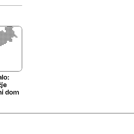
lo:
žje
ni dom