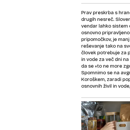
Prav preskrba s hran
drugih nesreč. Sloven
vendar lahko sistem de
osnovno pripravljeno
pripomočkov, je manj
reševanje tako na svoj
človek potrebuje za p
in vode za več dni na
da se »to ne more zgo
Spomnimo se na avgust
Koroškem, zaradi popl
osnovnih živil in vode