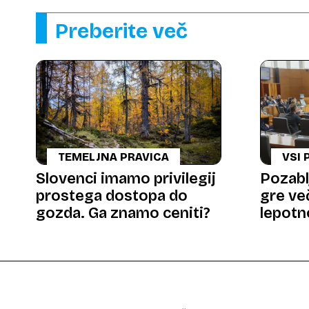
Preberite več
TEMELJNA PRAVICA
VSI 
Slovenci imamo privilegij
Pozabl
prostega dostopa do
gre ve
gozda. Ga znamo ceniti?
lepotn
preživ