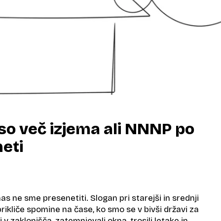
iso več izjema ali NNNP po
eti
as ne sme presenetiti. Slogan pri starejši in srednji
prikliče spomine na čase, ko smo se v bivši državi za
i v zaklonišča, zatemnjevali okna, trosili letake in