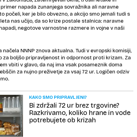
za primer napada zunanjega sovražnika ali naravne
 počeli, ker je bilo obvezno, a akcijo smo jemali tudi s
 leta nas učijo, da so krize postale stalnica: naravne
 napadi, negotove varnostne razmere in vojne v naši
a načela NNNP znova aktualna. Tudi v evropski komisiji,
jo za boljšo pripravljenost in odpornost proti krizam. Za
cem vbiti v glavo, da naj ima vsak posameznik doma
bščin za nujno preživetje za vsaj 72 ur. Logičen odziv
imo.
KAKO SMO PRIPRAVLJENI?
Bi zdržali 72 ur brez trgovine?
Razkrivamo, koliko hrane in vode
potrebujete ob krizah