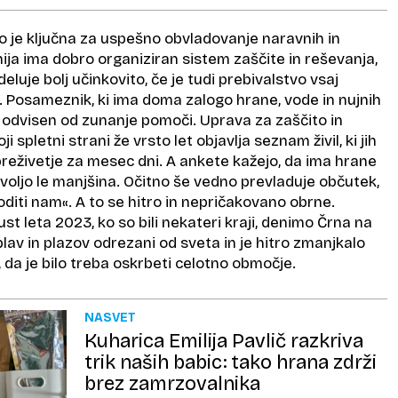
o je ključna za uspešno obvladovanje naravnih in
ija ima dobro organiziran sistem zaščite in reševanja,
luje bolj učinkovito, če je tudi prebivalstvo vsaj
. Posameznik, ki ima doma zalogo hrane, vode in nujnih
 odvisen od zunanje pomoči. Uprava za zaščito in
i spletni strani že vrsto let objavlja seznam živil, ki jih
reživetje za mesec dni. A ankete kažejo, da ima hrane
 voljo le manjšina. Očitno še vedno prevladuje občutek,
diti nam«. A to se hitro in nepričakovano obrne.
 leta 2023, ko so bili nekateri kraji, denimo Črna na
av in plazov odrezani od sveta in je hitro zmanjkalo
, da je bilo treba oskrbeti celotno območje.
NASVET
Kuharica Emilija Pavlič razkriva
trik naših babic: tako hrana zdrži
brez zamrzovalnika