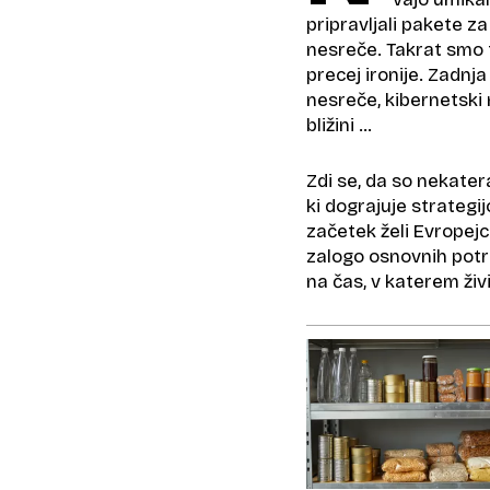
pripravljali pakete 
nesreče. Takrat smo to
precej ironije. Zadnja
nesreče, kibernetski
bližini …
Zdi se, da so nekater
ki dograjuje strategi
začetek želi Evropej
zalogo osnovnih potre
na čas, v katerem živ