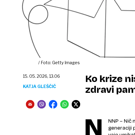
/ Foto: Getty Images
Ko krize n
15. 05. 2026, 13.06
KATJA GLEŠČIČ
zdravi pam
N
NNP – Nič n
generaciji 
vajo umikal