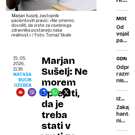
več
izjem
Marjan Sušelj, zastopnik
MODA
pacientovih pravic: »Ne smemo
ali
dovoliti, da vrste za osebnega
Od
NNN
zdravnika postanejo naša
vojaški
realnost.« / Foto: Tomaž Skale
po
padal
zdrav
do
pamet
modne
Marjan
15. 05.
ODNOS
revoluc
2026,
kako
Odprta
Sušelj: Ne
11.36
so
razmer
NATAŠA
morem
najlon
BUCIK
niso
OZEBEK
osvojil
več
sprejeti,
svet
le
IZBRUH
»mošk
da je
NA
fantazi
Zakaj
treba
LADJI
zakaj
hantav
so
ni
stati v
ženske
novi
tiste,
covid-