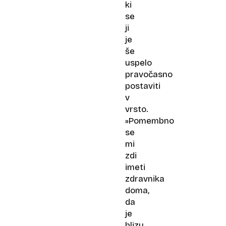
ki
se
ji
je
še
uspelo
pravočasno
postaviti
v
vrsto.
»Pomembno
se
mi
zdi
imeti
zdravnika
doma,
da
je
blizu,