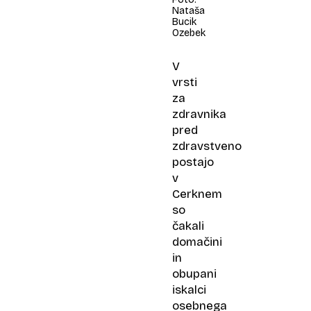
Nataša
Bucik
Ozebek
V
vrsti
za
zdravnika
pred
zdravstveno
postajo
v
Cerknem
so
čakali
domačini
in
obupani
iskalci
osebnega