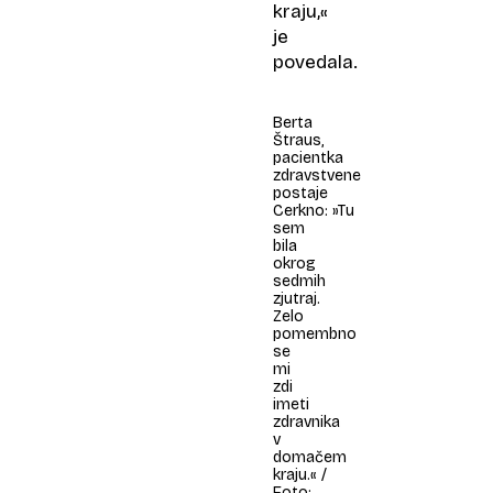
kraju,«
je
povedala.
Berta
Štraus,
pacientka
zdravstvene
postaje
Cerkno: »Tu
sem
bila
okrog
sedmih
zjutraj.
Zelo
pomembno
se
mi
zdi
imeti
zdravnika
v
domačem
kraju.« /
Foto: