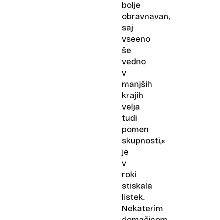
bolje
obravnavan,
saj
vseeno
še
vedno
v
manjših
krajih
velja
tudi
pomen
skupnosti,«
je
v
roki
stiskala
listek.
Nekaterim
domačinom,