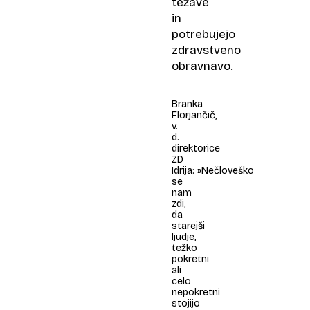
težave
in
potrebujejo
zdravstveno
obravnavo.
Branka
Florjančič,
v.
d.
direktorice
ZD
Idrija: »Nečloveško
se
nam
zdi,
da
starejši
ljudje,
težko
pokretni
ali
celo
nepokretni
stojijo