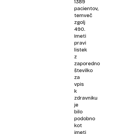
1389
pacientov,
temveč
zgolj
490.
Imeti
pravi
listek
z
zaporedno
številko
za
vpis
k
zdravniku
je
bilo
podobno
kot
imeti