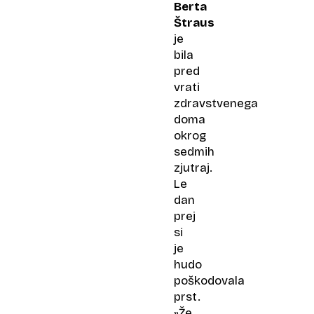
postal
Berta
izgubljena
Štraus
pravica
je
bila
pred
vrati
zdravstvenega
doma
okrog
sedmih
zjutraj.
Le
dan
prej
si
je
hudo
poškodovala
prst.
»Že