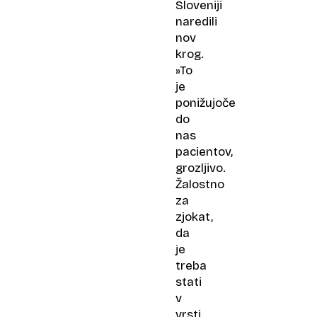
Sloveniji
naredili
nov
krog.
»To
je
ponižujoče
do
nas
pacientov,
grozljivo.
Žalostno
za
zjokat,
da
je
treba
stati
v
vrsti,