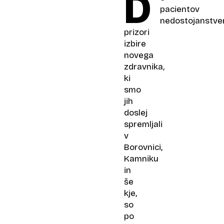
D
pacientov
nedostojanstve
prizori
izbire
novega
zdravnika,
ki
smo
jih
doslej
spremljali
v
Borovnici,
Kamniku
in
še
kje,
so
po