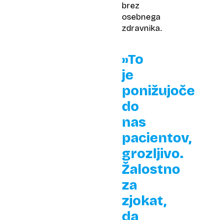
brez
osebnega
zdravnika.
»To
je
ponižujoče
do
nas
pacientov,
grozljivo.
Žalostno
za
zjokat,
da