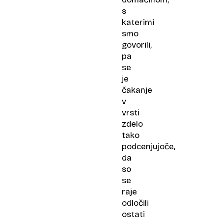
s
katerimi
smo
govorili,
pa
se
je
čakanje
v
vrsti
zdelo
tako
podcenjujoče,
da
so
se
raje
odločili
ostati