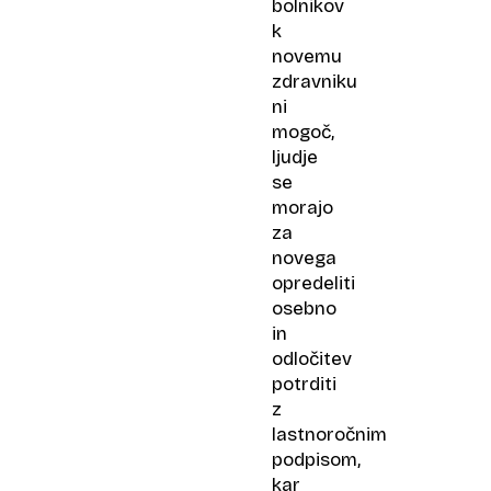
bolnikov
k
novemu
zdravniku
ni
mogoč,
ljudje
se
morajo
za
novega
opredeliti
osebno
in
odločitev
potrditi
z
lastnoročnim
podpisom,
kar