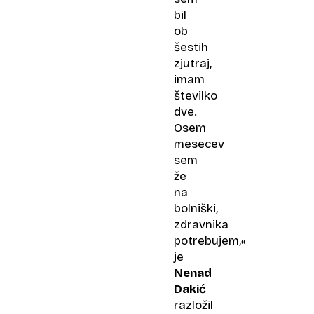
bil
ob
šestih
zjutraj,
imam
številko
dve.
Osem
mesecev
sem
že
na
bolniški,
zdravnika
potrebujem,«
je
Nenad
Dakić
razložil