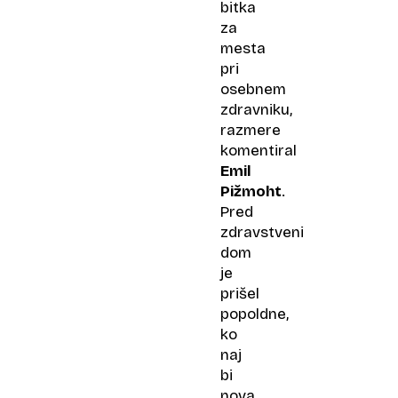
bitka
za
mesta
pri
osebnem
zdravniku,
razmere
komentiral
Emil
Pižmoht
.
Pred
zdravstveni
dom
je
prišel
popoldne,
ko
naj
bi
nova