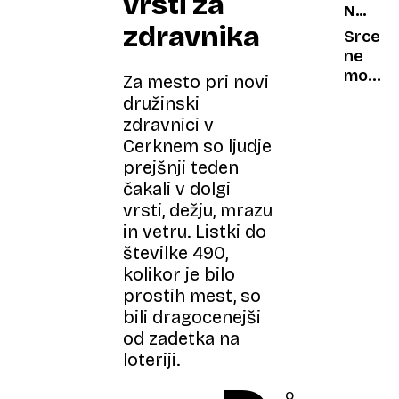
vrsti za
NEMA
ki si
19
zdravnika
EPIDEM
v
Srce
ljubezn
ne
želijo
more
Za mesto pri novi
več
čakati:
družinski
svobo
srčno
zdravnici v
popušč
Cerknem so ljudje
tiho
prejšnji teden
ogroža
čakali v dolgi
na
vrsti, dežju, mrazu
tisoče
in vetru. Listki do
Sloven
številke 490,
kolikor je bilo
prostih mest, so
bili dragocenejši
od zadetka na
loteriji.
o