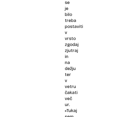
se
je
bilo
treba
postaviti
v
vrsto
zgodaj
zjutraj
in
na
dežju
ter
v
vetru
čakati
več
ur.
»Tukaj
sem