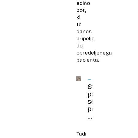
edino
pot,
ki
te
danes
pripelje
do
opredeljenega
pacienta.
ZDRAVSTVO
V
Stiska
KRIZI
pacientov
se
poglablja:
osebni
zdravnik
žal
Tudi