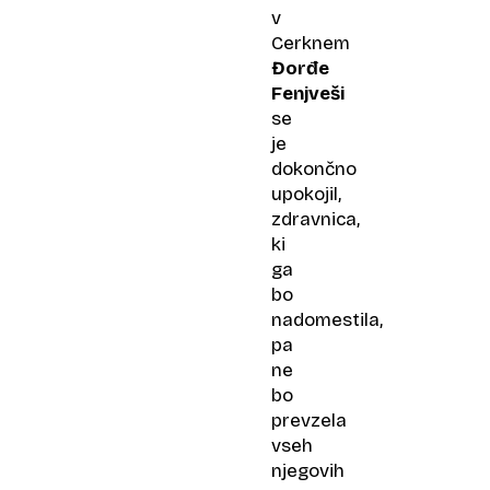
v
Cerknem
Đorđe
Fenjveši
se
je
dokončno
upokojil,
zdravnica,
ki
ga
bo
nadomestila,
pa
ne
bo
prevzela
vseh
njegovih