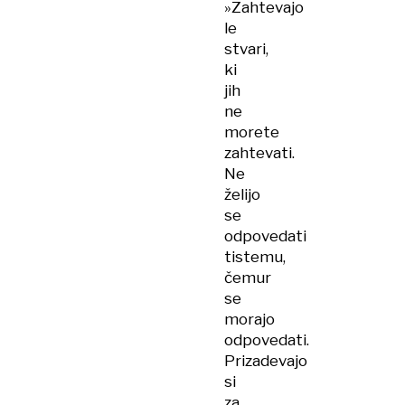
»Zahtevajo
le
stvari,
ki
jih
ne
morete
zahtevati.
Ne
želijo
se
odpovedati
tistemu,
čemur
se
morajo
odpovedati.
Prizadevajo
si
za