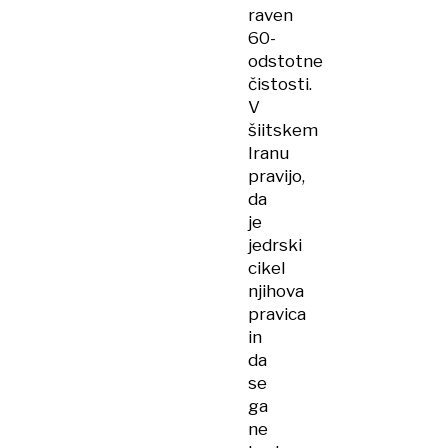
raven
60-
odstotne
čistosti.
V
šiitskem
Iranu
pravijo,
da
je
jedrski
cikel
njihova
pravica
in
da
se
ga
ne