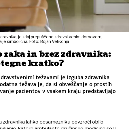
o zdravnika, je zdaj prepuščeno zdravstvenim domovom,
 je simbolična. Foto: Bojan Velikonja
 raka in brez zdravnika:
otegne kratko?
 zdravstvenimi težavami je izguba zdravnika
odatna težava je, da si obveščanje o prostih
ovanje pacientov v vsakem kraju predstavljajo
 zdravnika lahko posamezniku povzroči obilo
avljanje, katere ambulante družinske medicine so v