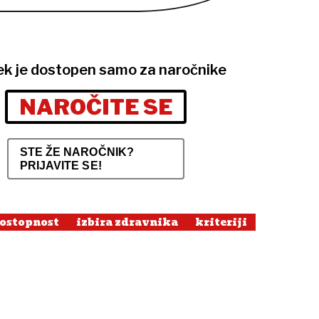
ek je dostopen samo za naročnike
NAROČITE SE
STE ŽE NAROČNIK?
PRIJAVITE SE!
dostopnost
izbira zdravnika
kriteriji