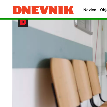
Novice
Obj