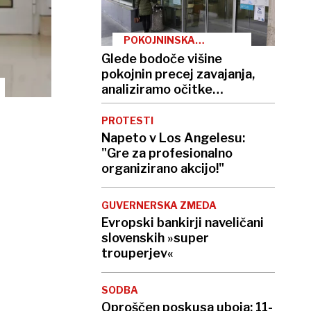
POKOJNINSKA
REFORMA
Glede bodoče višine
pokojnin precej zavajanja,
analiziramo očitke
nasprotnikov
PROTESTI
Napeto v Los Angelesu:
"Gre za profesionalno
organizirano akcijo!"
GUVERNERSKA ZMEDA
Evropski bankirji naveličani
slovenskih »super
trouperjev«
SODBA
Oproščen poskusa uboja: 11-