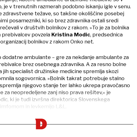
ljo, je v trenutnih razmerah podobno iskanju igle v senu.
sne zdravstvene težave, so takšne okoliščine posebej
imi posamezniki, ki so brez zdravnika ostali sredi
srečevali v društvih bolnikov z rakom. »To je za bolnika
h prebivalcev povzela
Kristina Modic
, predsednica
 organizacij bolnikov z rakom Onko net.
ejo dodatne ambulante – gre za nekdanje ambulante za
rebivalce brez osebnega zdravnika. A za resno bolne
 jih specialist družinske medicine spremlja skozi
omnila sogovornica. »Bolnik takrat potrebuje stalno
ki spremlja njegovo stanje ter lahko ukrepa pravočasno
e za neopredeljene zanj niso prava rešitev,« je
dic, ki je tudi izvršna direktorica Slovenskega
 limfomom in levkemijo L&L.