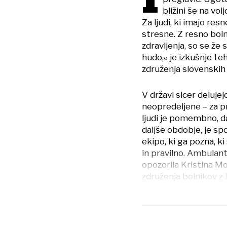
I
bližini še na vo
Za ljudi, ki imajo re
stresne. Z resno boln
zdravljenja, so se že 
hudo,« je izkušnje te
združenja slovenskih
V državi sicer deluj
neopredeljene – za p
ljudi je pomembno, da
daljše obdobje, je sp
ekipo, ki ga pozna, 
in pravilno. Ambulant
opozorila Kristina Mo
združenja bolnikov z