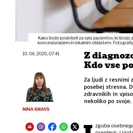
Kako bodo poskrbeli za vpis pacientov, ki iščej
koncesionarjem in lokalnim oblastem. Fotografija
Z diagnozo
10. 06. 2025, 07.41
Kdo vse p
Za ljudi z resnimi
posebej stresna. D
zdravnikih in vpis
nekoliko po svoje.
NINA KNAVS
zguba osebnega
preglavic. Ugot