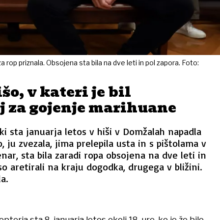
a rop priznala. Obsojena sta bila na dve leti in pol zapora. Foto:
o, v kateri je bil
j za gojenje marihuane
 ki sta januarja letos v hiši v Domžalah napadla
 ju zvezala, jima prelepila usta in s pištolama v
nar, sta bila zaradi ropa obsojena na dve leti in
o aretirali na kraju dogodka, drugega v bližini.
a.
kopterja sta 8. januarja letos okoli 18. ure, ko je že bilo