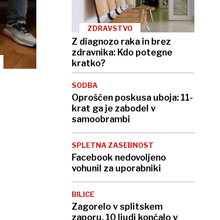
ZDRAVSTVO
Z diagnozo raka in brez
zdravnika: Kdo potegne
kratko?
SODBA
Oproščen poskusa uboja: 11-
krat ga je zabodel v
samoobrambi
SPLETNA ZASEBNOST
Facebook nedovoljeno
vohunil za uporabniki
BILICE
Zagorelo v splitskem
zaporu, 10 ljudi končalo v