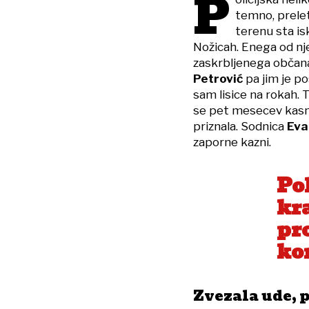
P
temno, prelet
terenu sta is
Nožicah. Enega od nj
zaskrbljenega občana 
Petrović
pa jim je po
sam lisice na rokah. Tr
se pet mesecev kasnej
priznala. Sodnica
Eva
zaporne kazni.
Po
kra
pro
ko
Zvezala ude, p