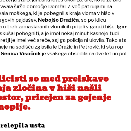
avala širše območje Domžal. Z več patruljami na
kala moškega, ki je pobegnil s kraja vloma v hišo v
egovih pajdašev,
Nebojšo Dražića
, so po klicu
o treh zamaskiranih vlomilcih prijeli v garaži hiše,
Igor
skušal pobegniti, a je imel nekaj minut kasneje tudi
etji je imel več sreče, saj ga policija ni ulovila. Tako sta
e na sodišču zglasila le Dražić in Petrović, ki sta rop
 Senica Visočnik
je vsakega obsodila na dve leti in pol
licisti so med preiskavo
ja zločina v hiši našli
stor, prirejen za gojenje
noplje.
relepila usta