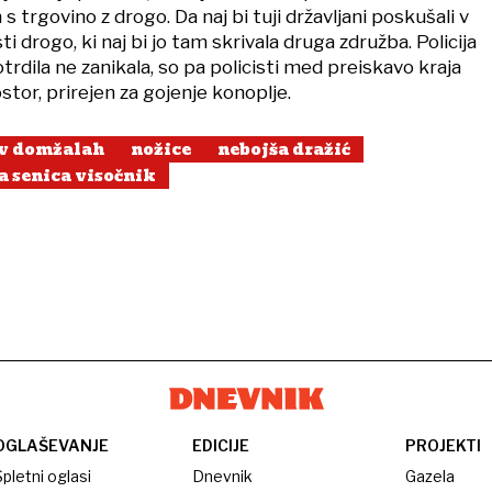
 trgovino z drogo. Da naj bi tuji državljani poskušali v
i drogo, ki naj bi jo tam skrivala druga združba. Policija
trdila ne zanikala, so pa policisti med preiskavo kraja
rostor, prirejen za gojenje konoplje.
 v domžalah
nožice
nebojša dražić
a senica visočnik
OGLAŠEVANJE
EDICIJE
PROJEKTI
pletni oglasi
Dnevnik
Gazela