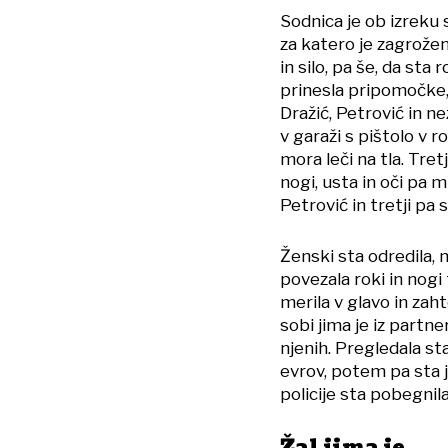
Sodnica je ob izreku 
za katero je zagrožen
in silo, pa še, da sta
prinesla pripomočke, 
Dražić, Petrović in ne
v garaži s pištolo v r
mora leči na tla. Tret
nogi, usta in oči pa m
Petrović in tretji pa s
Ženski sta odredila, 
povezala roki in nogi 
merila v glavo in zah
sobi jima je iz partne
njenih. Pregledala st
evrov, potem pa sta jo
policije sta pobegnila
Žal jima je