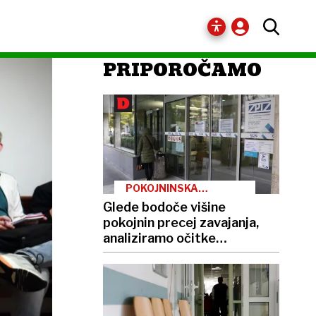
PRIPOROČAMO
POKOJNINSKA
REFORMA
Glede bodoče višine
pokojnin precej zavajanja,
analiziramo očitke
nasprotnikov