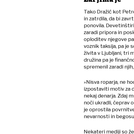
Tako Dražić kot Petro
in zatrdila, da bi zavr
ponovila. Devetinštiri
zaradi pripora in po
oploditev njegove par
voznik taksija, pa je 
živita v Ljubljani, t
družina pa je finančn
spremenil zaradi njih,
»Nisva roparja, ne hod
izpostaviti motiv za 
nekaj denarja. Zdaj m
noči ukradli, čeprav ob
je oprostila povrnit
nevarnosti in begosu
Nekateri mediji so že 