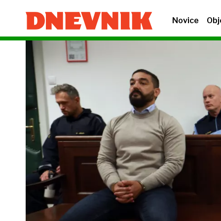
Novice
Obj