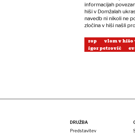
informacijah povezan s
hiši v Domžalah ukrast
navedb ni nikoli ne po
zločina v hiši našli p
rop
vlom v hišo
igor petrović
ev
DRUŽBA
Predstavitev
S