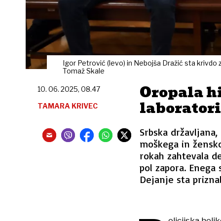
Igor Petrović (levo) in Nebojša Dražić sta krivdo z
Tomaž Skale
Oropala hiš
10. 06. 2025, 08.47
laboratori
TAMARA KRIVEC
Srbska državljana,
moškega in žensko,
rokah zahtevala de
pol zapora. Enega s
Dejanje sta priznal
olicijska heli