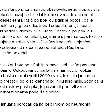
vić sta ob priznanju rop obžalovala, se zanj opravičila
tela čas nazaj, če bi le lahko. In seveda dejanja ne bi
desetletni Dražić, po poklicu zidar, je potožil, da je
sledično njegove odsotnosti odpadla zunajtelesna
tnerice v domovini, 43-letni Petrović, po poklicu
sodnico prosil za milost, saj imata s partnerico, s katero
ri majhne otroke. Najmlajši je šestmesečni dojenček,
o odvisna od njega in ga potrebuje. »Rad bi se
« je še povedal.
iva kar tako po hišah in ropava ljudi,« je še poskušal
dejanje. Oškodovanec naj bi jima namreč bil dolžan
u bosta morala vrniti 2000 evrov, ki so jih januarske
 aretaciji policisti denarja pri njiju niso našli. Sodnica ju
ve stroškov postopka, je pa zaradi ponovitvene
mnosti obema podaljšala pripor.
januarja poročali, da naj bi bil vlom po neuradnih