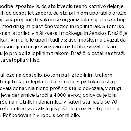
sodbe izpostavila, da sta izvedla resno kaznivo dejanje,
ih do deset let zapora, da sta pri njem uporabila orožje
 rop vnaprej načrtovala in se organizirala, saj sta s seboj
med drugim plastične vezice in lepilni trak. S temi so
znani storilec v hiši zvezali moškega in žensko. Dražić je
okah, ki mu jo je uperil tudi v glavo, moškemu ukazal, da
ji osumljeni mu je z vezicami na hrbtu zvezal roki in
u je prelepil z lepilnim trakom. Dražić je ostal na straži,
ta vstopila v hišo.
naj leže na posteljo, potem pa ji z lepilnim trakom
ter ji trak prelepila tudi čez usta. S pištolama sta ji
tevala denar. Na njeno prošnjo sta jo odvezala, v drugi
rjeve denarnice izročila 4000 evrov, polovica je bila
a še nahrbtnik in denarnico, v kateri sta našla še 70
 še enkrat zvezala in ji s pištolo grozila. Ob prihodu
. Poškodovanih v ropu sicer ni bilo.