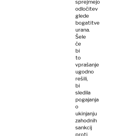
sprejmejo
odločitev
glede
bogatitve
urana.
Šele
če
bi
to
vprašanje
ugodno
rešili,
bi
sledila
pogajanja
o
ukinjanju
zahodnih
sankcij
proti