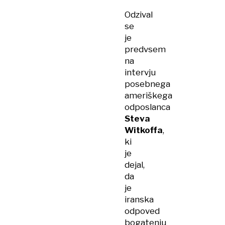
Odzival
se
je
predvsem
na
intervju
posebnega
ameriškega
odposlanca
Steva
Witkoffa
,
ki
je
dejal,
da
je
iranska
odpoved
bogatenju