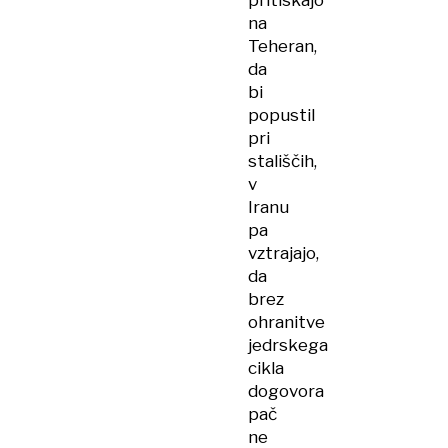
pritiskajo
na
Teheran,
da
bi
popustil
pri
stališčih,
v
Iranu
pa
vztrajajo,
da
brez
ohranitve
jedrskega
cikla
dogovora
pač
ne