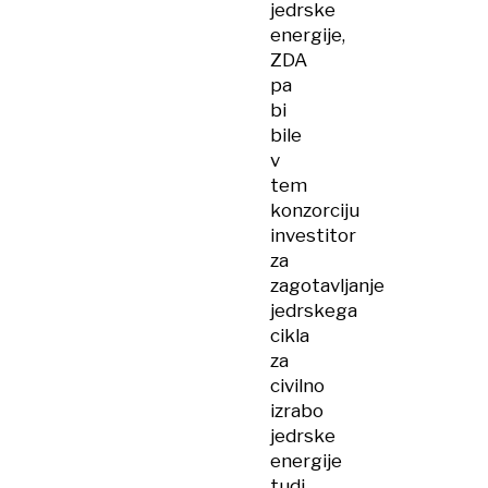
jedrske
energije,
ZDA
pa
bi
bile
v
tem
konzorciju
investitor
za
zagotavljanje
jedrskega
cikla
za
civilno
izrabo
jedrske
energije
tudi