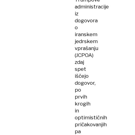
administracije
iz
dogovora
o
iranskem
jedrskem
vprašanju
(JCPOA)
zdaj
spet
iščejo
dogovor,
po
prvih
krogih
in
optimističnih
pričakovanjih
pa