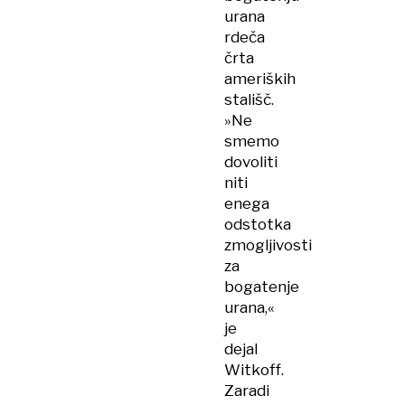
urana
rdeča
črta
ameriških
stališč.
»Ne
smemo
dovoliti
niti
enega
odstotka
zmogljivosti
za
bogatenje
urana,«
je
dejal
Witkoff.
Zaradi