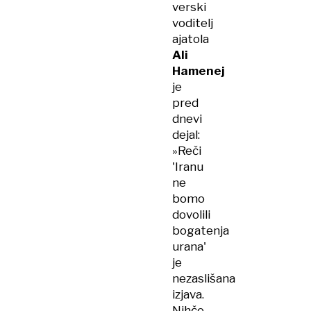
verski
voditelj
ajatola
Ali
Hamenej
je
pred
dnevi
dejal:
»Reči
'Iranu
ne
bomo
dovolili
bogatenja
urana'
je
nezaslišana
izjava.
Nihče