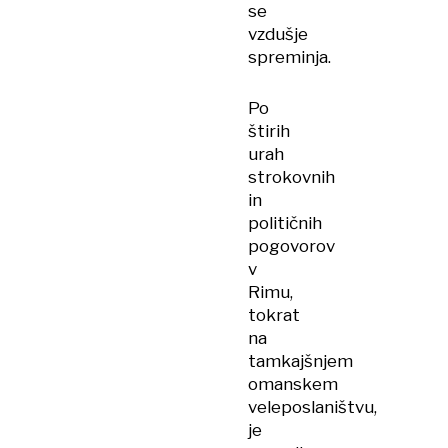
se
vzdušje
spreminja.
Po
štirih
urah
strokovnih
in
političnih
pogovorov
v
Rimu,
tokrat
na
tamkajšnjem
omanskem
veleposlaništvu,
je