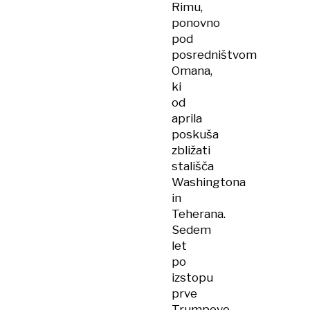
Rimu,
ponovno
pod
posredništvom
Omana,
ki
od
aprila
poskuša
zbližati
stališča
Washingtona
in
Teherana.
Sedem
let
po
izstopu
prve
Trumpove