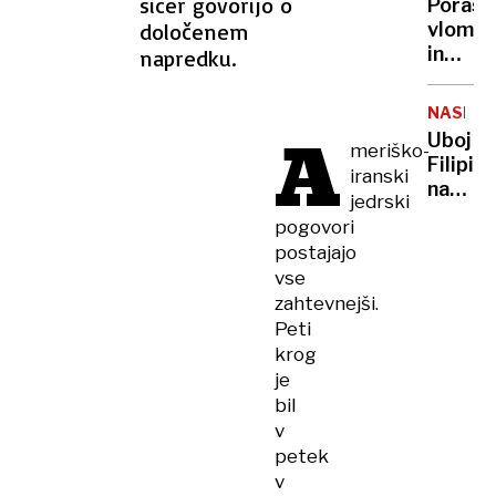
sicer govorijo o
Porast
je
določenem
vlomov
Simon
in
napredku.
Savše
tatvin:
Policija
NASILJE
razbila
A
Uboj
meriško-
organi
Filipin
tolpo
iranski
na
jedrski
Bledu:
pogovori
Po
postajajo
srečn
vse
prazno
zahtevnejši.
jo je
Peti
najman
krog
30-
je
krat
bil
zabode
v
petek
v