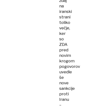
zdaj
na
iranski
strani
toliko
večje,
ker
so
ZDA
pred
novim
krogom
pogovorov
uvedle
še
nove
sankcije
proti
Iranu
–