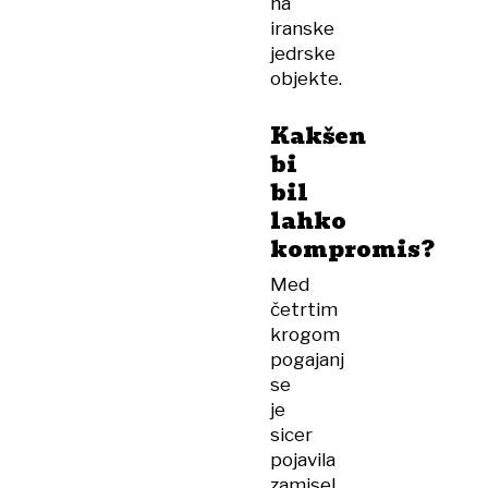
na
iranske
jedrske
objekte.
Kakšen
bi
bil
lahko
kompromis?
Med
četrtim
krogom
pogajanj
se
je
sicer
pojavila
zamisel