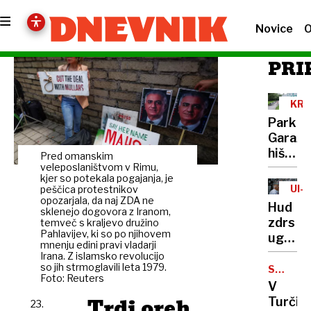
Novice
O
PRI
KRA
PAR
Parkira
Garažn
hiša
Pred omanskim
ZOO
veleposlaništvom v Rimu,
kjer so potekala pogajanja, je
bo
UI-
peščica protestnikov
vstopn
opozarjala, da naj ZDA ne
HAL
Hud
sklenejo dogovora z Iranom,
točka
zdrs
temveč s kraljevo družino
za
Pahlavijev, ki so po njihovem
ugledn
Tivoli,
mnenju edini pravi vladarji
časopi
Irana. Z islamsko revolucijo
Rožnik
so jih strmoglavili leta 1979.
Priporo
SUM
in
Foto: Reuters
KORUPCI
neobst
V
Šišens
knjige
Trdi oreh
Turčiji
23.
hrib