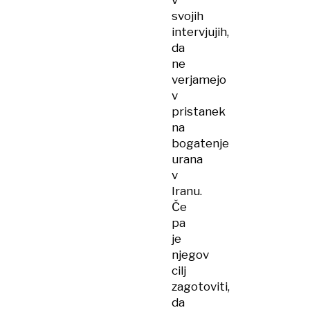
v
svojih
intervjujih,
da
ne
verjamejo
v
pristanek
na
bogatenje
urana
v
Iranu.
Če
pa
je
njegov
cilj
zagotoviti,
da