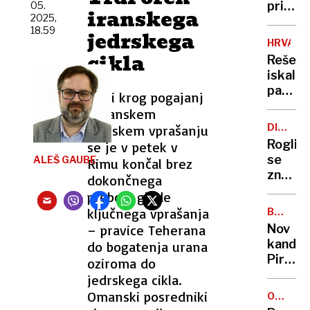
pridrža
05.
iranskega
2025,
sloven
18.59
jedrskega
častne
HRVAŠK
konzul
cikla
Reševa
in
iskali
direkt
pacien
Novi krog pogajanj
podjet
Lažno
o iranskem
Yapi
interve
Merkez
DIRKA
jedrskem vprašanju
"zakuh
PO
Roglič
se je v petek v
kar
ITALIJI
se
ALEŠ GAUBE
Rimu končal brez
zdravn
znova
dokončnega
ni
preboja glede
potego
ključnega vprašanja
BANKA
za
SLOVENI
– pravice Teherana
Nov
etapno
kandid
do bogatenja urana
zmago
Pirc
oziroma do
Musar
jedrskega cikla.
za
Omanski posredniki
OBSEŽN
guvern
PREISK