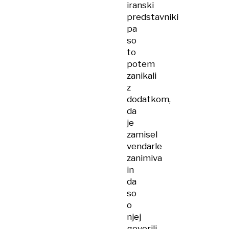
iranski
predstavniki
pa
so
to
potem
zanikali
z
dodatkom,
da
je
zamisel
vendarle
zanimiva
in
da
so
o
njej
govorili