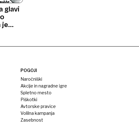
a glavi
so
 je
POGOJI
Naročniški
Akcije in nagradne igre
Spletno mesto
Piškotki
Avtorske pravice
Volilna kampanja
Zasebnost