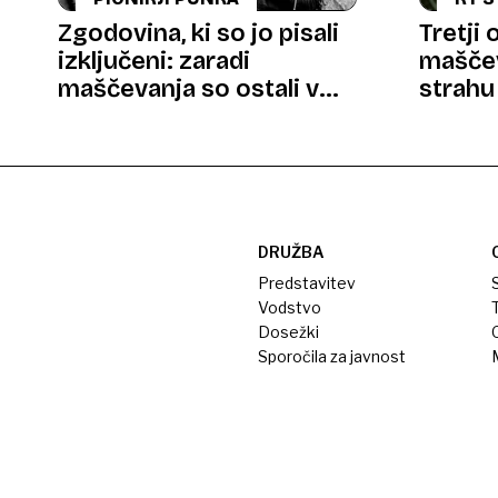
Zgodovina, ki so jo pisali
Tretji 
izključeni: zaradi
maščev
maščevanja so ostali v
strah
senci rivalstva
Cadyj
DRUŽBA
Predstavitev
S
Vodstvo
T
Dosežki
Sporočila za javnost
M