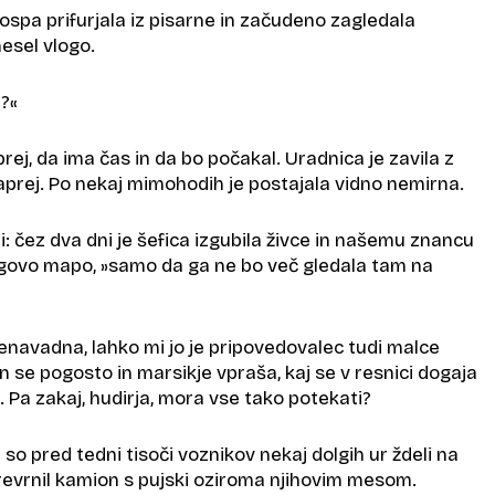
ospa prifurjala iz pisarne in začudeno zagledala
nesel vlogo.
e?«
t prej, da ima čas in da bo počakal. Uradnica je zavila z
aprej. Po nekaj mimohodih je postajala vidno nemirna.
 čez dva dni je šefica izgubila živce in našemu znancu
jegovo mapo, »samo da ga ne bo več gledala tam na
enavadna, lahko mi jo je pripovedovalec tudi malce
an se pogosto in marsikje vpraša, kaj se v resnici dogaja
. Pa zakaj, hudirja, mora vse tako potekati?
so pred tedni tisoči voznikov nekaj dolgih ur ždeli na
prevrnil kamion s pujski oziroma njihovim mesom.