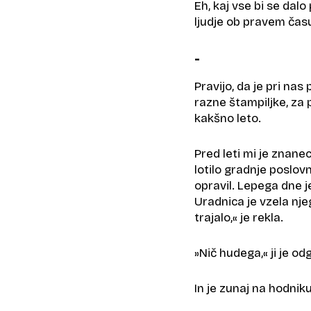
Eh, kaj vse bi se dalo 
ljudje ob pravem ča
-
Pravijo, da je pri nas
razne štampiljke, za 
kakšno leto.
Pred leti mi je znane
lotilo gradnje poslovn
opravil. Lepega dne j
Uradnica je vzela nje
trajalo,« je rekla.
»Nič hudega,« ji je od
In je zunaj na hodnik