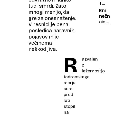
TRETJA
izteka
prihod
tudi smrdi. Zato
PLAT
zdravlj
Eni
mnogi menijo, da
oči?
nežno
gre za onesnaženje.
cingljaj
V resnici je pena
drugi
posledica naravnih
se
pojavov in je
derejo:
večinoma
»A
neškodljiva.
ne
R
moreš
azvajen
paziti,
z
kje
ležernostjo
hodiš,
Jadranskega
stari?«
morja
sem
pred
leti
stopil
na