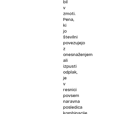
bil
v
zmoti.
Pena,
ki
jo
številni
povezujejo
z
onesnaženjem
ali
izpusti
odplak,
je
v
resnici
povsem
naravna
posledica
kombinacije