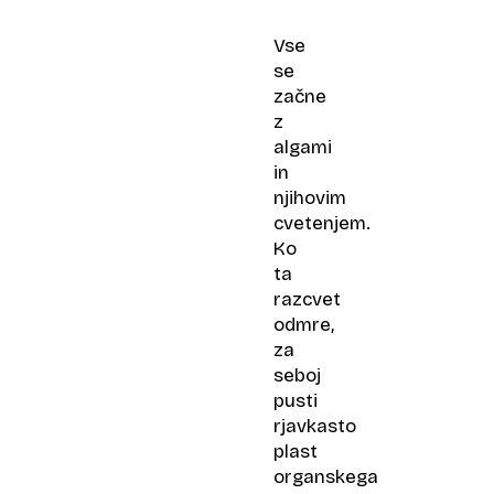
je
najčistejše
Vse
morje
se
začne
z
algami
in
njihovim
cvetenjem.
Ko
ta
razcvet
odmre,
za
seboj
pusti
rjavkasto
plast
organskega