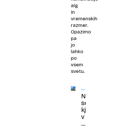
alg
in
vremenskih
razmer.
Opazimo
pa
jo
lahko
po
vsem
svetu.
MODRA
ZASTAVA
Novi
seznam:
kje
v
Italiji