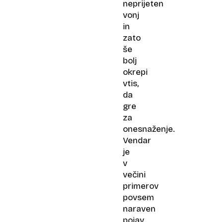
neprijeten
vonj
in
zato
še
bolj
okrepi
vtis,
da
gre
za
onesnaženje.
Vendar
je
v
večini
primerov
povsem
naraven
pojav.