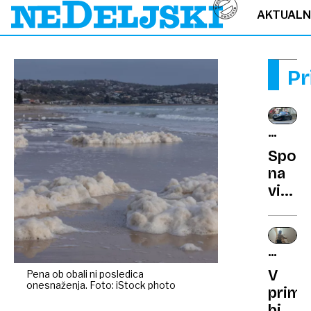
AKTUAL
Pr
MINI
E
Spom
IN
na
MINI
viteza
ACEMA
televi
E
fantaz
iz
NOČNA
osem
MORA
V
Pena ob obali ni posledica
je
ZA
onesnaženja. Foto: iStock photo
prime
posta
STARŠ
birokr