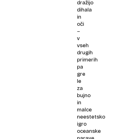
dražijo
dihala
in
oči
–
v
vseh
drugih
primerih
pa
gre
le
za
bujno
in
malce
neestetsko
igro
oceanske
narave.