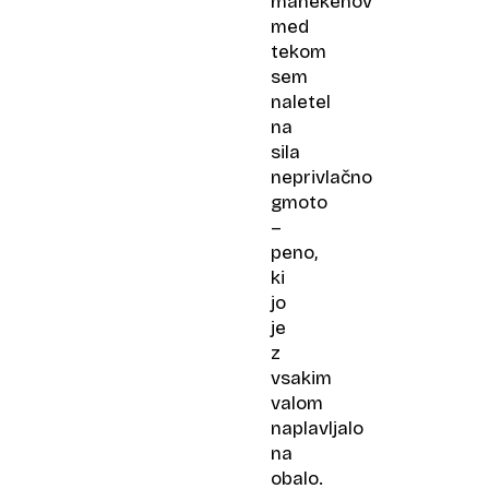
manekenov
med
tekom
sem
naletel
na
sila
neprivlačno
gmoto
–
peno,
ki
jo
je
z
vsakim
valom
naplavljalo
na
obalo.