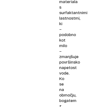
materiala
s
surfaktantnimi
lastnostmi,
ki
–
podobno
kot
milo
–
zmanjšuje
površinsko
napetost
vode.
Ko
se
na
območju,
bogatem
z