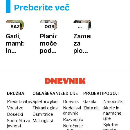
Preberite več
RAZISKAVA
OGROŽEN
OPREMLJANJE
DOMA
Gadi,
Planinski
Zamenjava
mambe
močerad
za
in
pod
ploščice?
kobre
pritiskom:
Material,
na
zlovešči
ki
pohodu:
alarm,
posnema
verjetnost
ki
kamen
ugrizov
napoveduje
in
strupenih
zlom
zdrži
DRUŽBA
OGLAŠEVANJE
EDICIJE
PROJEKTI
POGOJI
kač
našega
desetletja
Predstavitev
Spletni oglasi
Dnevnik
Gazela
Naročniški
narašča
alpskega
Vodstvo
Tiskani oglasi
Nedeljski
Zlata nit
Akcije in
dnevnik
nagradne
Dosežki
Osmrtnice
ekosistema
igre
Razvedrilo
Sporočila za
Mali oglasi
Spletno
javnost
Naročanje
mesto