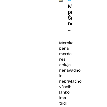
HRVAŠKA
Morje
pri
Šibeniku
nenadoma
porumenelo,
znanstveniki
pojasnjujejo,
Morska
zakaj
pena
morda
res
deluje
nenavadno
in
neprivlačno,
včasih
lahko
ima
tudi