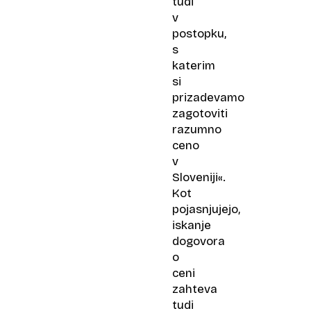
tudi
v
postopku,
s
katerim
si
prizadevamo
zagotoviti
razumno
ceno
v
Sloveniji«.
Kot
pojasnjujejo,
iskanje
dogovora
o
ceni
zahteva
tudi