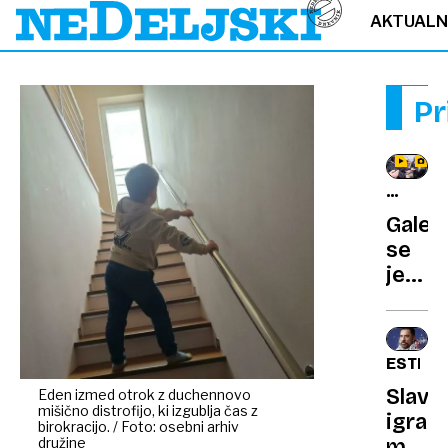
AKTUAL
Pr
SEVER
IRSKA
Galeb
se
je
podel
na
kralja
ESTRA
Karla
Slavni
Eden izmed otrok z duchennovo
III.:
mišično distrofijo, ki izgublja čas z
igrale
»Vsaj
birokracijo. / Foto: osebni arhiv
družine
meni,