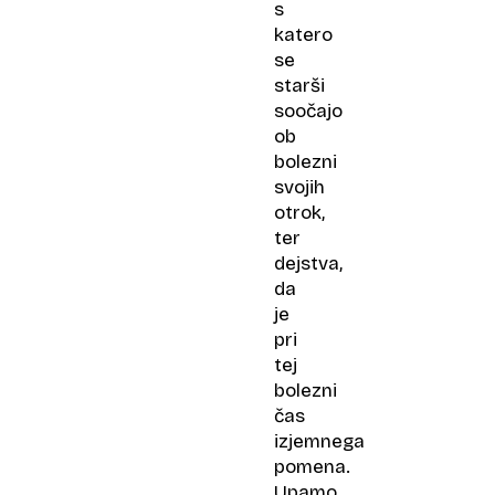
s
katero
se
starši
soočajo
ob
bolezni
svojih
otrok,
ter
dejstva,
da
je
pri
tej
bolezni
čas
izjemnega
pomena.
Upamo,