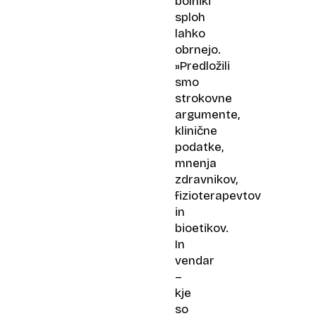
bolniki
sploh
lahko
obrnejo.
»Predložili
smo
strokovne
argumente,
klinične
podatke,
mnenja
zdravnikov,
fizioterapevtov
in
bioetikov.
In
vendar
–
kje
so