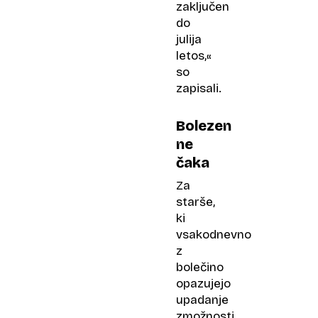
zaključen
do
julija
letos,«
so
zapisali.
Bolezen
ne
čaka
Za
starše,
ki
vsakodnevno
z
bolečino
opazujejo
upadanje
zmožnosti