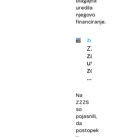
blagajna
uredila
njegovo
financiranje.
ZAVLAČEVANJE
ZZZS
zavira
uvrstitev
zdravila
za
hudo
bolne
Na
otroke
ZZZS
z
so
mišično
pojasnili,
distrofijo
da
na
postopek
pozitivno