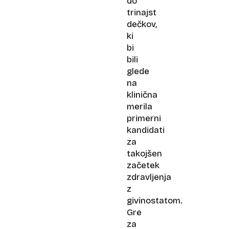
do
trinajst
dečkov,
ki
bi
bili
glede
na
klinična
merila
primerni
kandidati
za
takojšen
začetek
zdravljenja
z
givinostatom.
Gre
za