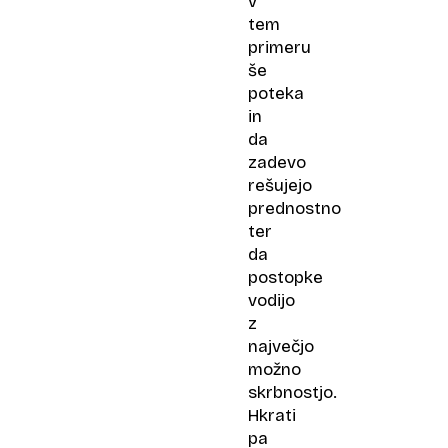
v
listo:
tem
»Naši
primeru
otroci
še
nimajo
poteka
in
časa
da
za
zadevo
birokracijo«
rešujejo
prednostno
ter
da
postopke
vodijo
z
največjo
možno
skrbnostjo.
Hkrati
pa