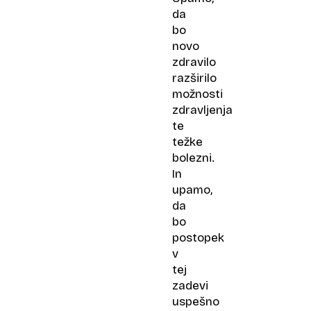
da
bo
novo
zdravilo
razširilo
možnosti
zdravljenja
te
težke
bolezni.
In
upamo,
da
bo
postopek
v
tej
zadevi
uspešno