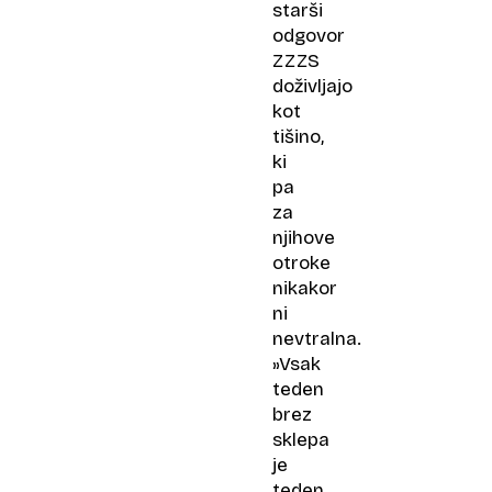
starši
odgovor
ZZZS
doživljajo
kot
tišino,
ki
pa
za
njihove
otroke
nikakor
ni
nevtralna.
»Vsak
teden
brez
sklepa
je
teden,