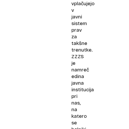
vplačujejo
v
javni
sistem
prav
za
takšne
trenutke.
ZZZS
je
namreč
edina
javna
institucija
pri
nas,
na
katero
se