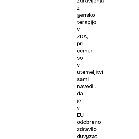
zdravljenja
z
gensko
terapijo
v
ZDA,
pri
čemer
so
v
utemeljitvi
sami
navedli,
da
je
v
EU
odobreno
zdravilo
duvyzat.