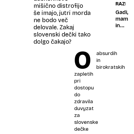
RAZISK
hodiš,
mišično distrofijo
podat
stari?«
za
Gadi,
še imajo, jutri morda
varnej
mamb
ne bodo več
ceste
in
delovale. Zakaj
kobre
slovenski dečki tako
na
dolgo čakajo?
pohodu
O
verjet
absurdih
ugrizo
in
strupe
birokratskih
kač
zapletih
narašč
pri
dostopu
do
zdravila
duvyzat
za
slovenske
dečke