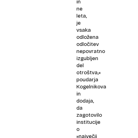
in
ne
leta,
je
vsaka
odložena
odločitev
nepovratno
izgubljen
del
otroštva,«
poudarja
Kogelnikova
in
dodaja,
da
zagotovilo
institucije
o
»največji