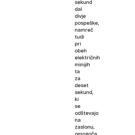
sekund
dal
divje
pospeške,
namreč
tudi
pri
obeh
električnih
minijih
ta
za
deset
sekund,
ki
se
odštevajo
na
zaslonu,
omogoča