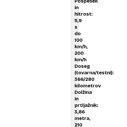
Pospešek
in
hitrost:
5,9
s
do
100
km/h,
200
km/h
Doseg
(tovarna/testni):
366/280
kilometrov
Dolžina
in
prtljažnik:
3,86
metra,
210