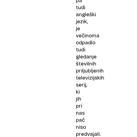
pa
tudi
angleški
jezik,
je
večinoma
odpadlo
tudi
gledanje
številnih
priljubljenih
televizijskih
serij,
ki
jih
pri
nas
pač
niso
predvajali.