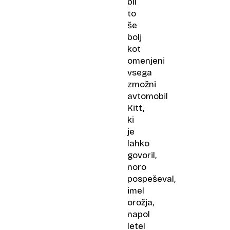
bil
to
še
bolj
kot
omenjeni
vsega
zmožni
avtomobil
Kitt,
ki
je
lahko
govoril,
noro
pospeševal,
imel
orožja,
napol
letel