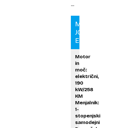
…
Mini
JCW
E
Motor
in
moč:
električni,
190
kW/258
KM
Menjalnik:
1-
stopenjski
samodejni