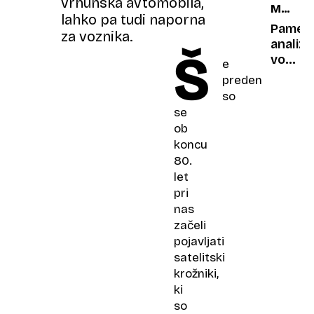
vrhunska avtomobila,
MOTORI
očesa
derejo:
lahko pa tudi naporna
IN
»A
Pamet
za voznika.
PROME
ne
analize
Š
VARNO
moreš
vožnje:
e
paziti,
140
preden
kje
milijon
so
hodiš,
podat
se
stari?«
za
ob
varnej
koncu
ceste
80.
let
pri
nas
začeli
pojavljati
satelitski
krožniki,
ki
so