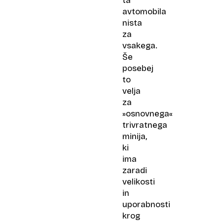
ta
avtomobila
nista
za
vsakega.
Še
posebej
to
velja
za
»osnovnega«
trivratnega
minija,
ki
ima
zaradi
velikosti
in
uporabnosti
krog