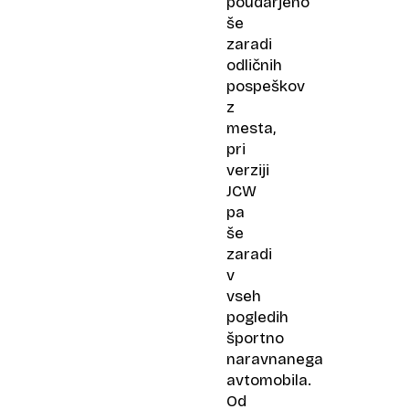
poudarjeno
še
zaradi
odličnih
pospeškov
z
mesta,
pri
verziji
JCW
pa
še
zaradi
v
vseh
pogledih
športno
naravnanega
avtomobila.
Od