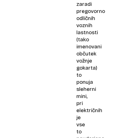
zaradi
pregovorno
odličnih
voznih
lastnosti
(tako
imenovani
občutek
vožnje
gokarta)
to
ponuja
sleherni
mini,
pri
električnih
je
vse
to