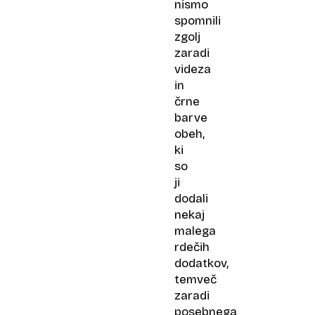
nismo
spomnili
zgolj
zaradi
videza
in
črne
barve
obeh,
ki
so
ji
dodali
nekaj
malega
rdečih
dodatkov,
temveč
zaradi
posebnega