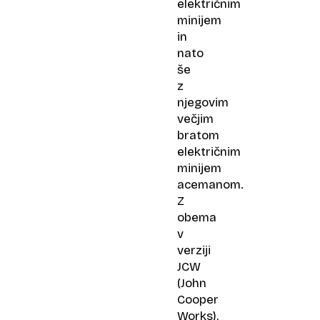
električnim
minijem
in
nato
še
z
njegovim
večjim
bratom
električnim
minijem
acemanom.
Z
obema
v
verziji
JCW
(John
Cooper
Works),