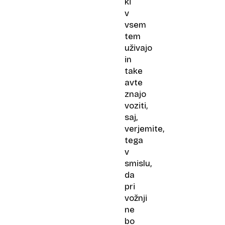
ki
v
vsem
tem
uživajo
in
take
avte
znajo
voziti,
saj,
verjemite,
tega
v
smislu,
da
pri
vožnji
ne
bo