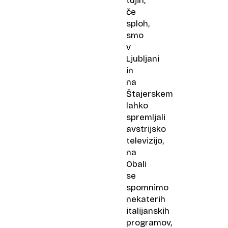
tujih,
če
sploh,
smo
v
Ljubljani
in
na
Štajerskem
lahko
spremljali
avstrijsko
televizijo,
na
Obali
se
spomnimo
nekaterih
italijanskih
programov,