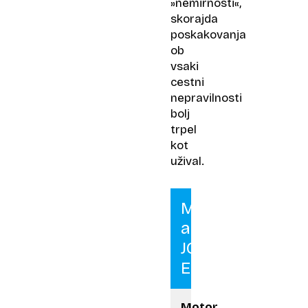
»nemirnosti«,
skorajda
poskakovanja
ob
vsaki
cestni
nepravilnosti
bolj
trpel
kot
užival.
Mini
aceman
JCW
E
Motor