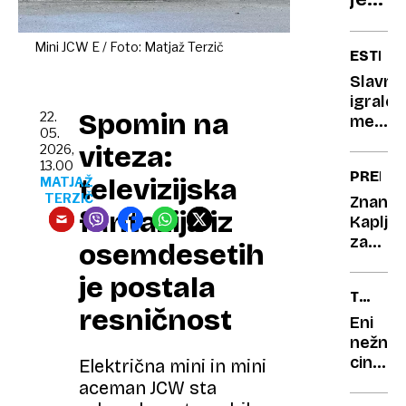
do
podel
njega
na
še
Mini JCW E / Foto: Matjaž Terzič
ESTRA
kralja
vedn
Slavni
Karla
ne
igralec
III.:
more
Spomin na
22.
meni,
»Vsaj
05.
da
viteza:
2026,
na
se
13.00
PREBOJ
glavo
čas
televizijska
MATJAŽ
TERZIČ
se
črnih
Znanstv
fantazija iz
sezna
Kapljic
mi
zaradi
za
ni!«
osemdesetih
kritizir
oči
je postala
Izraela
iz
TRETJA
izteka
špinač
resničnost
PLAT
bi
Eni
lahko
nežno
zdravil
cingljaj
Električna mini in mini
sindro
drugi
aceman JCW sta
suheg
se