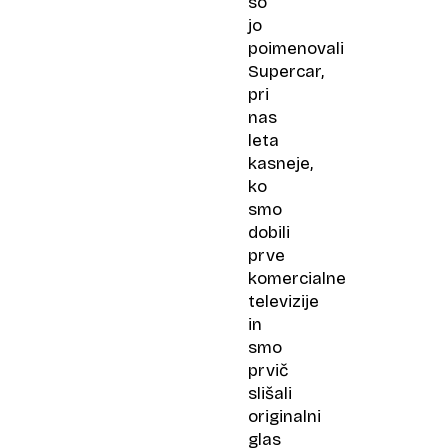
so
jo
poimenovali
Supercar,
pri
nas
leta
kasneje,
ko
smo
dobili
prve
komercialne
televizije
in
smo
prvič
slišali
originalni
glas