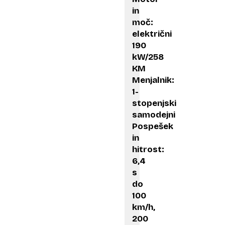
in
moč:
električni
190
kW/258
KM
Menjalnik:
1-
stopenjski
samodejni
Pospešek
in
hitrost:
6,4
s
do
100
km/h,
200