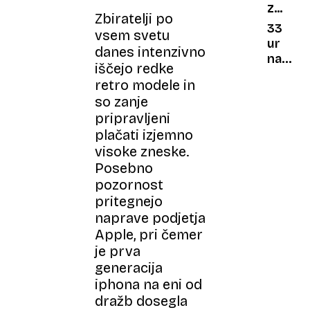
ZGODIL
bolezni
Zbiratelji po
SE
stroka
33
vsem svetu
JE
opozar
ur
danes intenzivno
na
nad
iščejo redke
pomen
ocean
retro modele in
preven
dan,
so zanje
ko je
pripravljeni
25-
plačati izjemno
letni
pilot
visoke zneske.
zbral
Posebno
pogum
pozornost
in
pritegnejo
poletel
naprave podjetja
v
Apple, pri čemer
zgodov
je prva
generacija
iphona na eni od
dražb dosegla