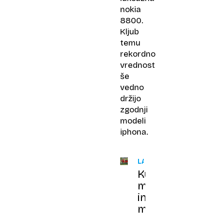
nokia
8800.
Kljub
temu
rekordno
vrednost
še
vedno
držijo
zgodnji
modeli
iphona.
LASTOVKA
Kultni
mopedi
in
motorji