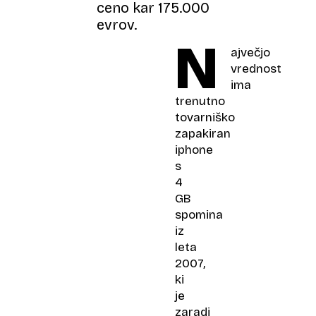
ceno kar 175.000
evrov.
N
ajvečjo
vrednost
ima
trenutno
tovarniško
zapakiran
iphone
s
4
GB
spomina
iz
leta
2007,
ki
je
zaradi