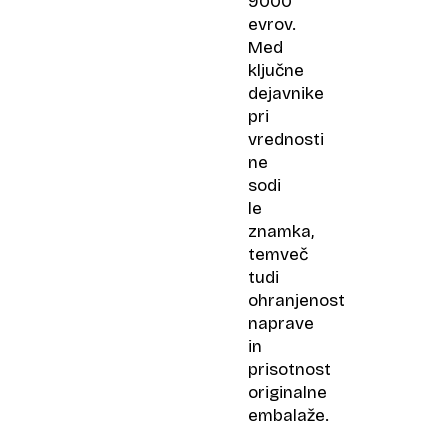
9000
evrov.
Med
ključne
dejavnike
pri
vrednosti
ne
sodi
le
znamka,
temveč
tudi
ohranjenost
naprave
in
prisotnost
originalne
embalaže.