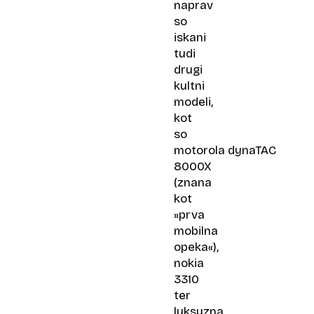
naprav
so
iskani
tudi
drugi
kultni
modeli,
kot
so
motorola dynaTAC
8000X
(znana
kot
»prva
mobilna
opeka«),
nokia
3310
ter
luksuzna