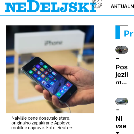
AKTUAL
Pr
NA
CESTI
Pose
jezik
motor
zakaj
nekat
odpir
NOVOS
in
NAPRO
Ni
Najvišje cene dosegajo stare,
zapir
originalno zapakirane Applove
vse
pest,
mobilne naprave. Foto: Reuters
zgolj