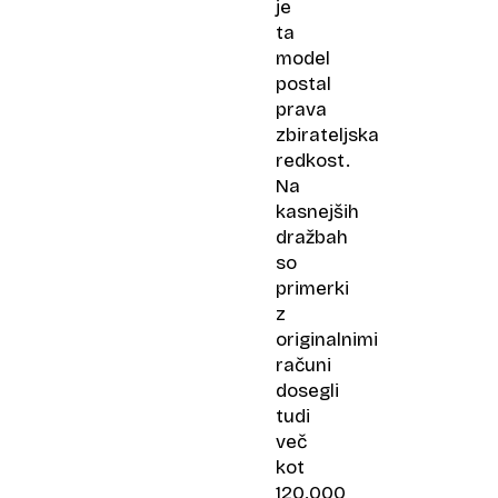
je
ta
model
postal
prava
zbirateljska
redkost.
Na
kasnejših
dražbah
so
primerki
z
originalnimi
računi
dosegli
tudi
več
kot
120.000