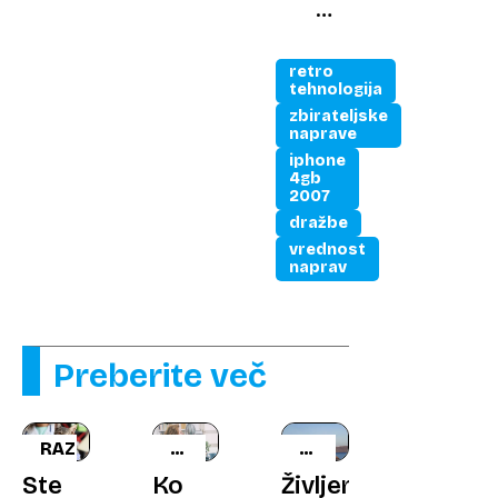
iz
nekdanjih
socialističnih
retro
držav
tehnologija
vse
zbirateljske
naprave
bolj
iphone
priljubljeni
4gb
2007
dražbe
vrednost
naprav
Preberite več
RAZISKAVA
PODNEBNE
POPOLNA
SPREMEMBE
SLUŽBA
Ste
Ko
Življenje