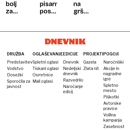
bolj
pisarne
na
za
postanejo
grškem
pse
savne:
otoku
ali
kako
z
mačke?
vroče
razlogom:
Odgovor
je
skrb
na
prevroče?
za
vprašanje,
mačke
DRUŽBA
OGLAŠEVANJE
EDICIJE
PROJEKTI
POGOJI
zakaj,
v
Predstavitev
Spletni oglasi
Dnevnik
Gazela
Naročniški
je še
zameno
Vodstvo
Tiskani oglasi
Nedeljski
Zlata nit
Akcije in
dnevnik
nagradne
Dosežki
Osmrtnice
bolj
za
igre
Razvedrilo
Sporočila za
Mali oglasi
zapleten,
brezplačno
Spletno
javnost
Naročanje
kot bi
bivanje
mesto
edicij
Piškotki
si
Avtorske
mislili
pravice
Volilna
kampanja
Zasebnost