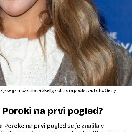
izijskega moža Brada Skellyja obtožila posilstva. Foto: Getty
v Poroki na prvi pogled?
ca Poroke na prvi pogled se je znašla v