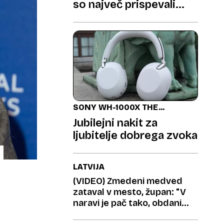
so največ prispevali
družbena omrežja in
zvezdniki
SONY WH-1000X THE
COLLEXION
Jubilejni nakit za
ljubitelje dobrega zvoka
LATVIJA
(VIDEO) Zmedeni medved
zataval v mesto, župan: "V
naravi je pač tako, obdani
smo z gozdovi"