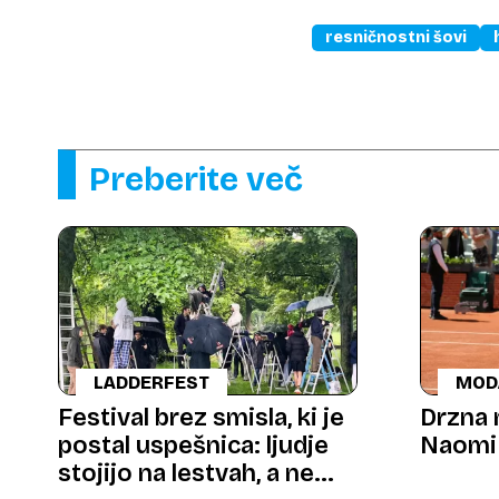
resničnostni šovi
Preberite več
LADDERFEST
MOD
Festival brez smisla, ki je
Drzna 
postal uspešnica: ljudje
Naomi
stojijo na lestvah, a ne