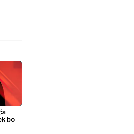
ča
ek bo