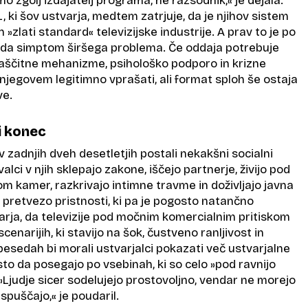
o zgolj izdajatelj programa, ne razsodnik,« je dejala.
, ki šov ustvarja, medtem zatrjuje, da je njihov sistem
 »zlati standard« televizijske industrije. A prav to je po
da simptom širšega problema. Če oddaja potrebuje
aščitne mehanizme, psihološko podporo in krizne
o njegovem legitimno vprašati, ali format sploh še ostaja
ve.
i konec
v zadnjih dveh desetletjih postali nekakšni socialni
lci v njih sklepajo zakone, iščejo partnerje, živijo pod
 kamer, razkrivajo intimne travme in doživljajo javna
 pretvezo pristnosti, ki pa je pogosto natančno
arja, da televizije pod močnim komercialnim pritiskom
cenarijih, ki stavijo na šok, čustveno ranljivost in
 besedah bi morali ustvarjalci pokazati več ustvarjalne
to da posegajo po vsebinah, ki so celo »pod ravnijo
. »Ljudje sicer sodelujejo prostovoljno, vendar ne morejo
 spuščajo,« je poudaril.