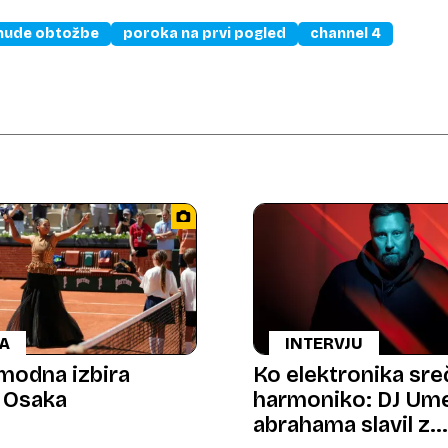
hude obtožbe
poroka na prvi pogled
channel 4
A
INTERVJU
modna izbira
Ko elektronika sre
 Osaka
harmoniko: DJ Um
abrahama slavil z