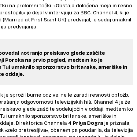
utku na prelomni točki. »Obstaja določena meja in resno
restopili,« je dejal v intervjuju za BBC. Channel 4, ki je
 (Married at First Sight UK) predvajal, je sedaj umaknil
nja predvajanja.
apovedal notranjo preiskavo glede zaščite
aji Poroka na prvio pogled, medtem ko je
e Tui umaknilo sponzorstvo britanske, ameriške in
ce oddaje.
 je sprožil burne odzive, ne le zaradi resnosti obtožb,
rašanja odgovornosti televizijskih hiš. Channel 4 je že
reiskavo glede zaščite sodelujočih v oddaji, medtem ko
e Tui umaknilo sponzorstvo britanske, ameriške in
oddaje. Direktorica Channela 4
Priya Dogra
je priznala,
k »zelo pretresljiva«, obenem pa poudarila, da televizija