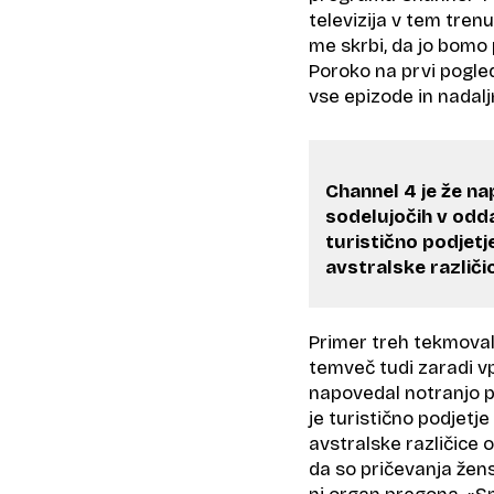
televizija v tem tren
me skrbi, da jo bomo p
Poroko na prvi pogled
vse epizode in nadalj
Channel 4 je že n
sodelujočih v odd
turistično podjetj
avstralske različi
Primer treh tekmovalk
temveč tudi zaradi vp
napovedal notranjo p
je turistično podjetj
avstralske različice 
da so pričevanja žens