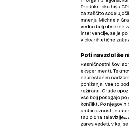
ni organ pregona. »Sm
Produkcijska hiša CPL
za zaščito sodelujočih
mnenju Michaela Gra
vedno bolj obsežne z
intervencije, se je p
v okvirih etične zaba
Poti navzdol še n
Resničnostni šovi so 
eksperimenti. Tekmova
neprestanim nadzorom
ponižanja. Vse to pod
režirana. Grade opoz
vse bolj posegajo po s
konflikt. Po njegovih
ambicioznosti, names
tabloidne televizije«
zares vedeti, v kaj se