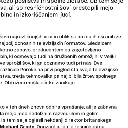
tožb posilstva in spolne zlorabe. Ob tem se je
va, ali so resničnostni šovi prestopili mejo
ino in izkoriščanjem ljudi.
šovi najrazličnejših vrst in oblik so na malih ekranih že
ajbolj donosnih televizijskih formatov. Gledalcem
hkotno zabavo, producentom pa zagotovljeno
in, ki odmevajo tudi na družbenih omrežjih. V Veliki
ive sprožil šov, ki ga poznamo tudi pri nas. Dve
različice Poroke na prvi pogled sta svoje televizijske
lstva, tretja tekmovalka pa naj bi bila žrtev spolnega
ve. Obtoženi moški očitke zanikajo.
tako v teh dneh znova odpira vprašanje, ali je zabavna
pila mejo med nedolžnim razvedrilom in golim
i s tem se je oglasil nekdanji direktor britanskega
Michael Grade
. Opozoril je, da je resničnostna