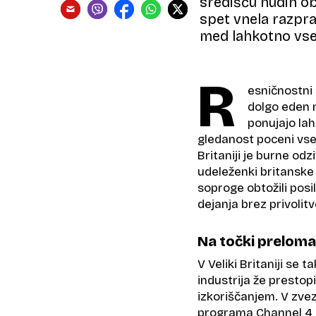
središču hudih ob
spet vnela razpra
med lahkotno vseb
R
esničnostni 
dolgo eden n
ponujajo la
gledanost poceni vseb
Britaniji je burne odz
udeleženki britanske 
soproge obtožili posi
dejanja brez privolit
Na točki preloma
V Veliki Britaniji se 
industrija že presto
izkoriščanjem. V zvez
programa Channel 4