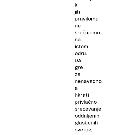
ki
jih
praviloma
ne
srečujemo
na
istem
odru.
Da
gre
za
nenavadno,
a
hkrati
privlačno
srečevanje
oddaljenih
glasbenih
svetov,