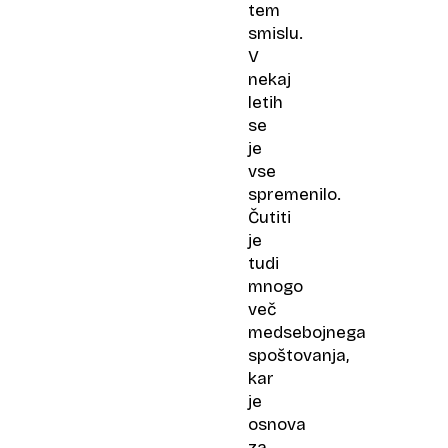
tem
smislu.
V
nekaj
letih
se
je
vse
spremenilo.
Čutiti
je
tudi
mnogo
več
medsebojnega
spoštovanja,
kar
je
osnova
za