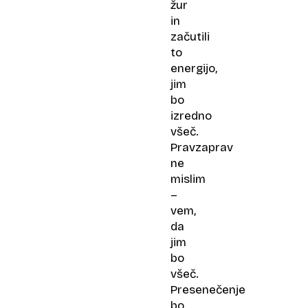
žur
in
začutili
to
energijo,
jim
bo
izredno
všeč.
Pravzaprav
ne
mislim
–
vem,
da
jim
bo
všeč.
Presenečenje
bo