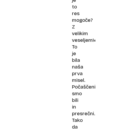
je
to
res
mogoče?
Z
velikim
veseljem!«
To
je
bila
naša
prva
misel.
Počaščeni
smo
bili
in
presrečni.
Tako
da