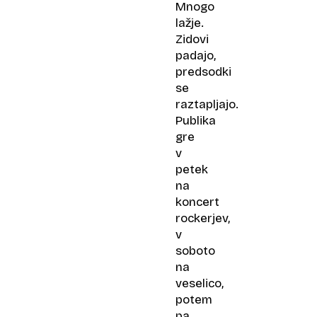
Mnogo
lažje.
Zidovi
padajo,
predsodki
se
raztapljajo.
Publika
gre
v
petek
na
koncert
rockerjev,
v
soboto
na
veselico,
potem
pa