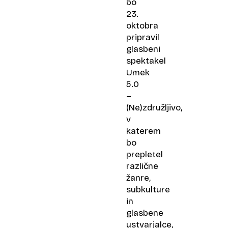
bo
23.
oktobra
pripravil
glasbeni
spektakel
Umek
5.0
–
(Ne)združljivo,
v
katerem
bo
prepletel
različne
žanre,
subkulture
in
glasbene
ustvarjalce,