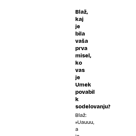
prešla
v
Blaž,
dobo
kaj
kanibalizma.
je
Ugriznila
bila
se
vaša
je
prva
v
misel,
rep
ko
vas
je
Umek
povabil
k
sodelovanju?
Blaž:
»Uauuu,
a