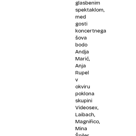
glasbenim
spektaklom,
med
gosti
koncertnega
šova
bodo
Andja
Marić,
Anja
Rupel
v
okviru
poklona
skupini
Videosex,
Laibach,
Magnifico,
Mina
Špiler,