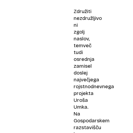
Združiti
nezdružljivo
ni
zgolj
naslov,
temveč
tudi
osrednja
zamisel
doslej
največjega
rojstnodnevnega
projekta
Uroša
Umka.
Na
Gospodarskem
razstavišču