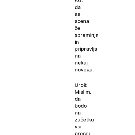
Kot
da
se
scena
že
spreminja
in
pripravlja
na
nekaj
novega.
Uroš:
Mislim,
da
bodo
na
začetku
vsi
precej