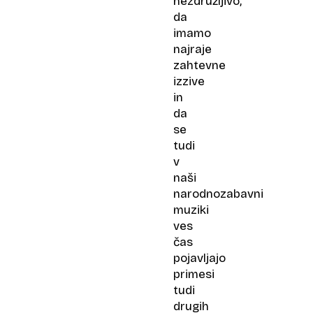
nezdružljivo,
da
imamo
najraje
zahtevne
izzive
in
da
se
tudi
v
naši
narodnozabavni
muziki
ves
čas
pojavljajo
primesi
tudi
drugih