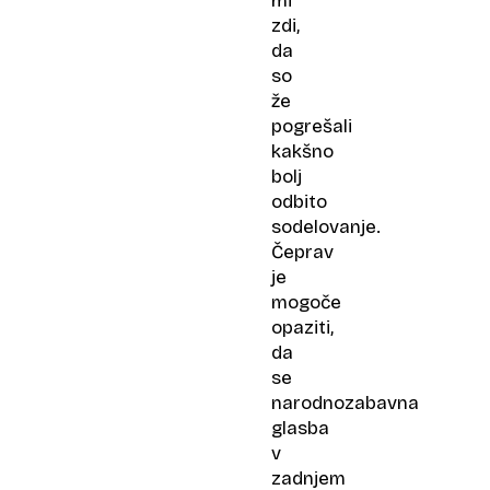
mi
zdi,
da
so
že
pogrešali
kakšno
bolj
odbito
sodelovanje.
Čeprav
je
mogoče
opaziti,
da
se
narodnozabavna
glasba
v
zadnjem