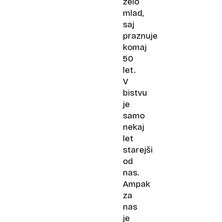
zelo
mlad,
saj
praznuje
komaj
50
let.
V
bistvu
je
samo
nekaj
let
starejši
od
nas.
Ampak
za
nas
je