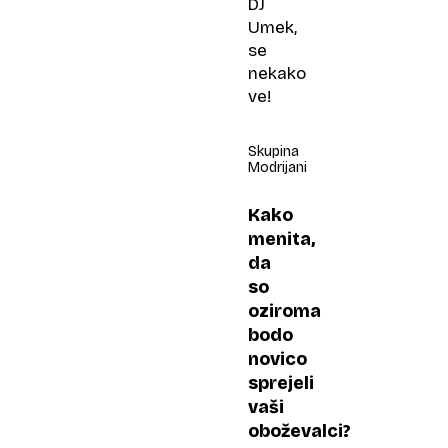
DJ
Umek,
se
nekako
ve!
Skupina
Modrijani
Kako
menita,
da
so
oziroma
bodo
novico
sprejeli
vaši
oboževalci?