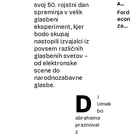
AVTOMO
svoj 50. rojstni dan
poti
V
spreminja v velik
se je
Ford
POPUL
vračal
glasbeni
econol
KULTUR
s kar
za
eksperiment, kjer
12.
55
točenj
bodo skupaj
DEL
kovčki
goriva
nastopili izvajalci iz
je
povsem različnih
moral
glasbenih svetov –
dvignit
od elektronske
zadnjo
scene do
taco
narodnozabavne
glasbe.
D
J
Umek
bo
abrahama
praznoval
z