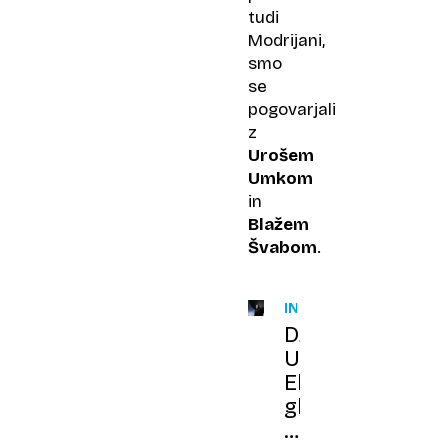
tudi
Modrijani,
smo
se
pogovarjali
z
Urošem
Umkom
in
Blažem
Švabom
.
INTERVJU
DJ
Umek:
Elektronska
glasba
je