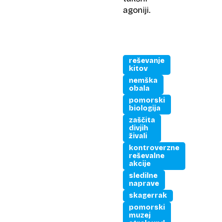
agoniji.
reševanje
kitov
nemška
obala
pomorski
biologija
zaščita
divjih
živali
kontroverzne
reševalne
akcije
sledilne
naprave
skagerrak
pomorski
muzej