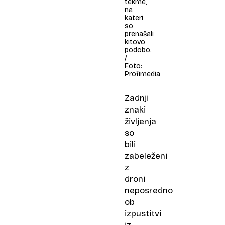
tekme,
na
kateri
so
prenašali
kitovo
podobo.
/
Foto:
Profimedia
Zadnji
znaki
življenja
so
bili
zabeleženi
z
droni
neposredno
ob
izpustitvi