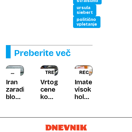
stralsund
ursula
siebert
politično
vpletanje
Preberite več
RESNICA
TREND
RECEPT
ALI
Iran
Vrtoglave
Imate
LAŽ
zaradi
cene
visok
blokade
komponent:
holesterol?
grozi
spomin
Strokovnjaki
z
in
priporočajo
minonosnimi
SSD-
ta
delfini
pogoni
preprosti