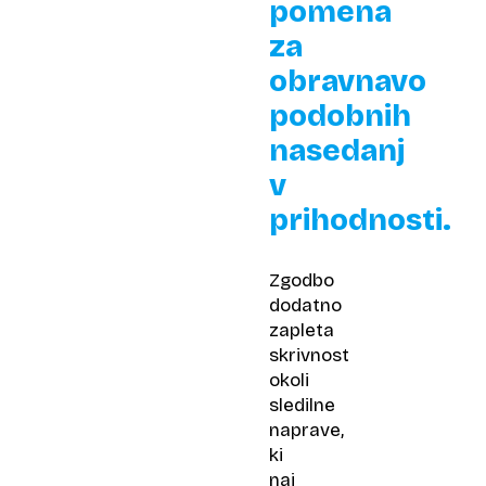
pomena
za
obravnavo
podobnih
nasedanj
v
prihodnosti.
Zgodbo
dodatno
zapleta
skrivnost
okoli
sledilne
naprave,
ki
naj