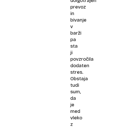
dolgotrajen
prevoz
in
bivanje
v
barži
pa
sta
ji
povzročila
dodaten
stres.
Obstaja
tudi
sum,
da
je
med
vleko
z