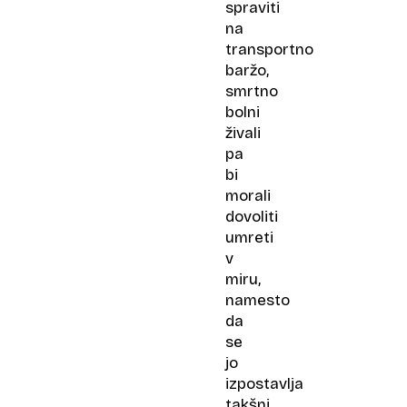
spraviti
na
transportno
baržo,
smrtno
bolni
živali
pa
bi
morali
dovoliti
umreti
v
miru,
namesto
da
se
jo
izpostavlja
takšni