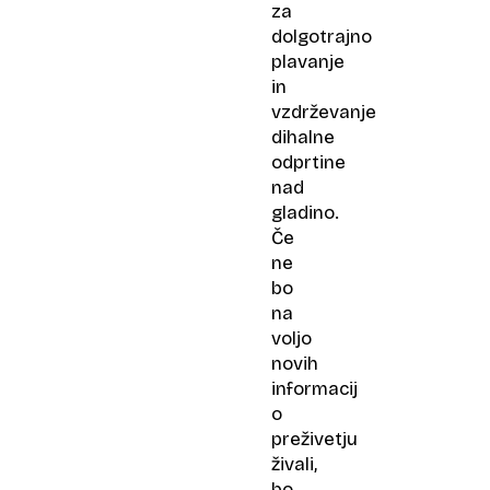
za
dolgotrajno
plavanje
in
vzdrževanje
dihalne
odprtine
nad
gladino.
Če
ne
bo
na
voljo
novih
informacij
o
preživetju
živali,
bo