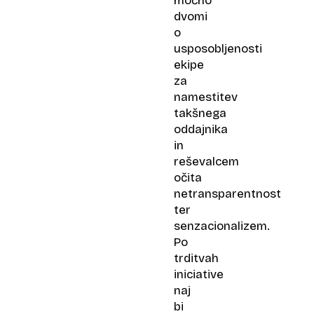
močno
dvomi
o
usposobljenosti
ekipe
za
namestitev
takšnega
oddajnika
in
reševalcem
očita
netransparentnost
ter
senzacionalizem.
Po
trditvah
iniciative
naj
bi