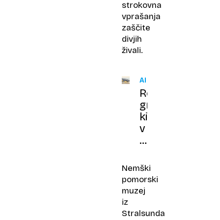
strokovna
vprašanja
zaščite
divjih
živali.
AKCIJA
Reševanje
grbavega
kita
v
odločilni
fazi:
Timmy
Nemški
končno
pomorski
na
muzej
poti
iz
v
Stralsunda