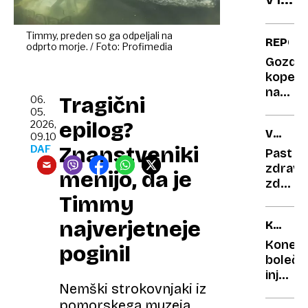
luknja
33
dneh:
Timmy, preden so ga odpeljali na
REPOR
odprto morje. / Foto: Profimedia
nova
Gozdn
meto
kopel
potov
na
Tragični
06.
razkri
edinst
05.
bližnj
lokaciji
epilog?
2026,
VSEVE
za
Zagorj
09.10
Znanstveniki
NEDA
DAF
leto
Past
zdravja
2031
menijo, da je
zdravni
Timmy
pravijo,
da je
najverjetneje
KOŽNI
zdrav,
OBLIŽ
on
Konec
poginil
jim
boleči
ne
injekcij
Nemški strokovnjaki iz
verjam
Odkrili
pomorskega muzeja
boljšo