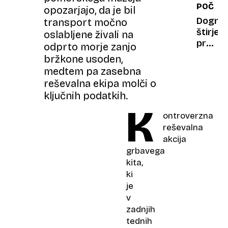
POČUTJ
rešitev
opozarjajo, da je bil
za
Dognan
transport močno
moške
štirje
oslabljene živali na
z
presene
odprto morje zanjo
rakom
razlogi
bržkone usoden,
prosta
zakaj
medtem pa zasebna
spreh
reševalna ekipa molči o
po
ključnih podatkih.
dežju
K
izboljš
ontroverzna
zdravj
reševalna
akcija
grbavega
kita,
ki
je
v
zadnjih
tednih