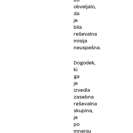
obveljalo,
da
je
bila
reševalna
misija
neuspešna.
Dogodek,
ki
ga
je
izvedla
zasebna
reševalna
skupina,
je
po
mnenju