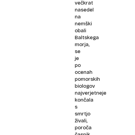
večkrat
nasedel
na
nemški
obali
Baltskega
morja,
se
je
po
ocenah
pomorskih
biologov
najverjetneje
končala
s
smrtjo
živali,
poroča
časnik