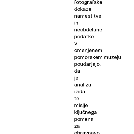
fotografske
dokaze
namestitve
in
neobdelane
podatke.
V
omenjenem
pomorskem muzeju
poudarjajo,
da
je
analiza
izida
te
misije
ključnega
pomena
za
obravnavo