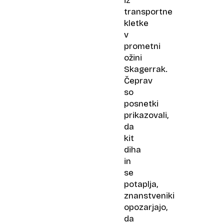
iz
transportne
kletke
v
prometni
ožini
Skagerrak.
Čeprav
so
posnetki
prikazovali,
da
kit
diha
in
se
potaplja,
znanstveniki
opozarjajo,
da