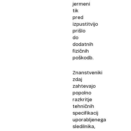
jermeni
tik
pred
izpustitvijo
prišlo
do
dodatnih
fizičnih
poškodb.
Znanstveniki
zdaj
zahtevajo
popolno
razkritje
tehničnih
specifikacij
uporabljenega
sledilnika,