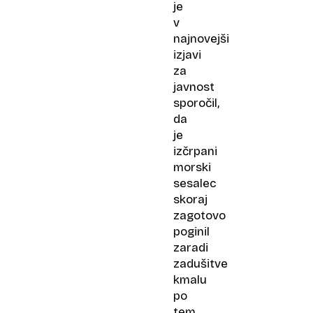
Atlantik
je
v
najnovejši
izjavi
za
javnost
sporočil,
da
je
izčrpani
morski
sesalec
skoraj
zagotovo
poginil
zaradi
zadušitve
kmalu
po
tem,