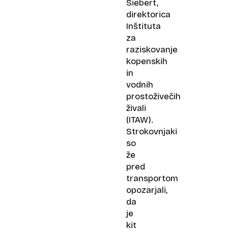
Siebert,
direktorica
Inštituta
za
raziskovanje
kopenskih
in
vodnih
prostoživečih
živali
(ITAW).
Strokovnjaki
so
že
pred
transportom
opozarjali,
da
je
kit