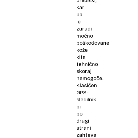
priseski,
kar
pa
je
zaradi
močno
poškodovane
kože
kita
tehnično
skoraj
nemogoče.
Klasičen
GPS-
sledilnik
bi
po
drugi
strani
zahteval