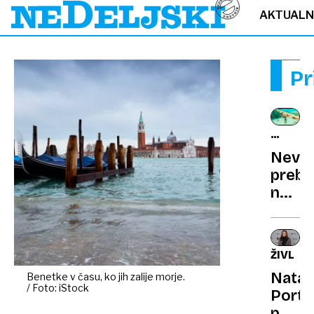
AKTUAL
Pr
PODVO
SVET
Nevid
prebiv
naše
morja
nova
meto
ŽIVLJE
razkri
Natal
Benetke v času, ko jih zalije morje.
kdo
/ Foto: iStock
Port
v
potrdi