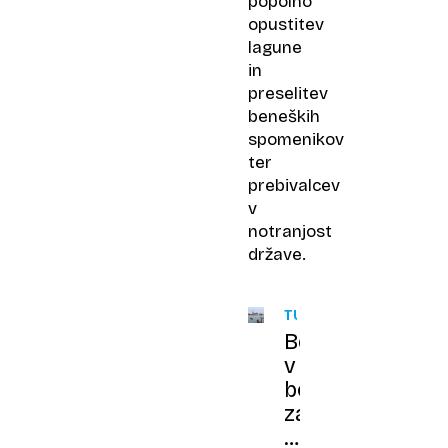
popolno
opustitev
lagune
in
preselitev
beneških
spomenikov
ter
prebivalcev
v
notranjost
države.
TURIZEM
Benetke
v
boj
za
boljše