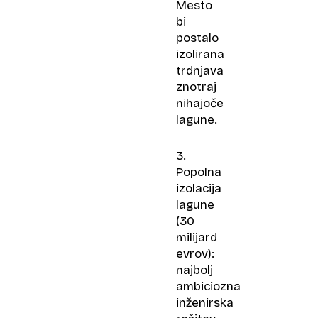
Mesto
bi
postalo
izolirana
trdnjava
znotraj
nihajoče
lagune.
3.
Popolna
izolacija
lagune
(30
milijard
evrov):
najbolj
ambiciozna
inženirska