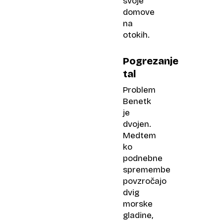
svoje
domove
na
otokih.
Pogrezanje
tal
Problem
Benetk
je
dvojen.
Medtem
ko
podnebne
spremembe
povzročajo
dvig
morske
gladine,