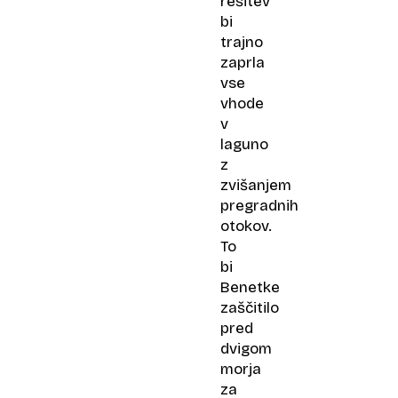
rešitev
bi
trajno
zaprla
vse
vhode
v
laguno
z
zvišanjem
pregradnih
otokov.
To
bi
Benetke
zaščitilo
pred
dvigom
morja
za