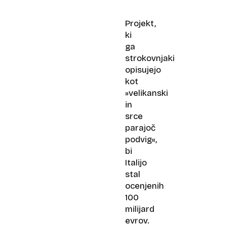
življenje
domačinov
Projekt,
ki
ga
strokovnjaki
opisujejo
kot
»velikanski
in
srce
parajoč
podvig«,
bi
Italijo
stal
ocenjenih
100
milijard
evrov.