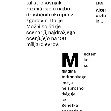
tal strokovnjaki
EKSPE
manj,
razmišljajo o najbolj
z
Alterna
drastičnih ukrepih v
delom
dizlu
zgodovini Italije.
so
in
Možni so štirje
zasuti
bencin
do
avtomo
scenariji, najdražjega
pomlad
ki
ocenjujejo na 100
2027
kuri
milijard evrov.
amonij
M
edtem
ko
se
gladina
Jadranskega
morja
neizprosno
dviguje,
se
Benetke