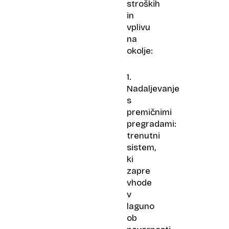
stroških
in
vplivu
na
okolje:
1.
Nadaljevanje
s
premičnimi
pregradami:
trenutni
sistem,
ki
zapre
vhode
v
laguno
ob