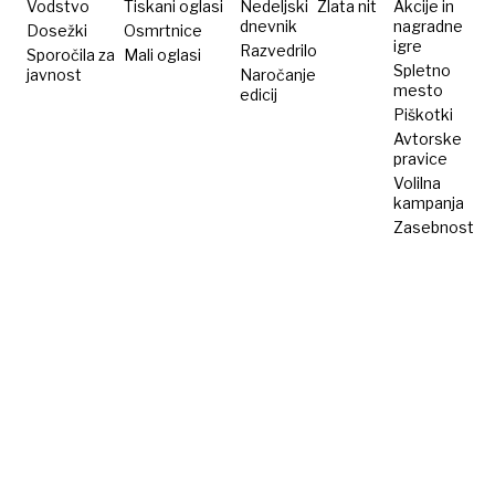
čaka
Vodstvo
Tiskani oglasi
Nedeljski
Zlata nit
Akcije in
dnevnik
nagradne
Dosežki
Osmrtnice
bankrot
igre
Razvedrilo
Sporočila za
Mali oglasi
Spletno
javnost
Naročanje
mesto
edicij
Piškotki
Avtorske
pravice
Volilna
kampanja
Zasebnost