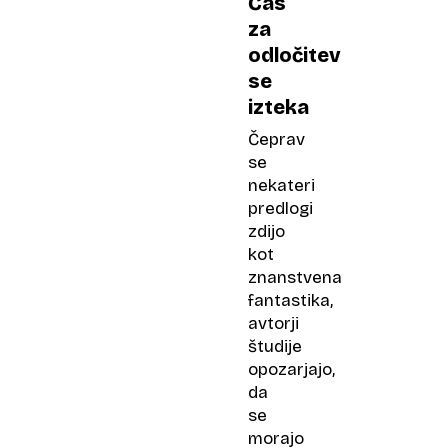
Čas
za
odločitev
se
izteka
Čeprav
se
nekateri
predlogi
zdijo
kot
znanstvena
fantastika,
avtorji
študije
opozarjajo,
da
se
morajo