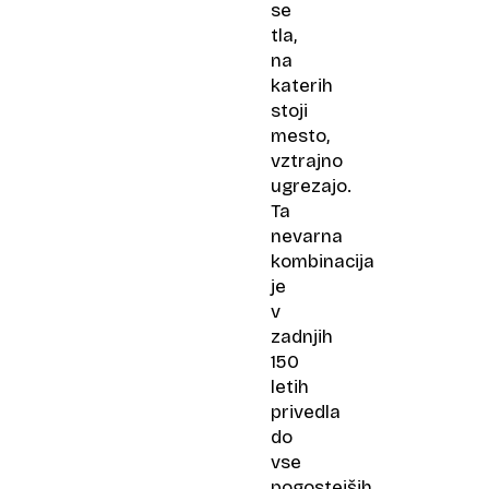
se
tla,
na
katerih
stoji
mesto,
vztrajno
ugrezajo.
Ta
nevarna
kombinacija
je
v
zadnjih
150
letih
privedla
do
vse
pogostejših