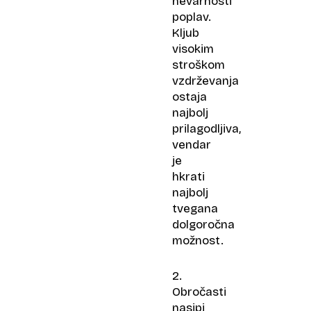
nevarnosti
poplav.
Kljub
visokim
stroškom
vzdrževanja
ostaja
najbolj
prilagodljiva,
vendar
je
hkrati
najbolj
tvegana
dolgoročna
možnost.
2.
Obročasti
nasipi