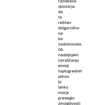
raziskava
opozarja,
da
ta
rešitev
dolgoročno
ne
bo
zadostovala.
Ob
nadaljnjem
naraščanju
emisij
toplogrednih
plinov
bi
lahko
morje
preseglo
zmogljivosti