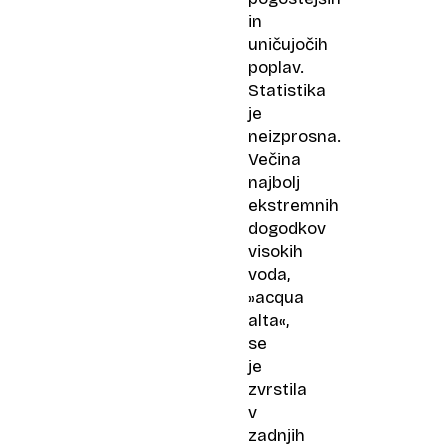
in
uničujočih
poplav.
Statistika
je
neizprosna.
Večina
najbolj
ekstremnih
dogodkov
visokih
voda,
»acqua
alta«,
se
je
zvrstila
v
zadnjih