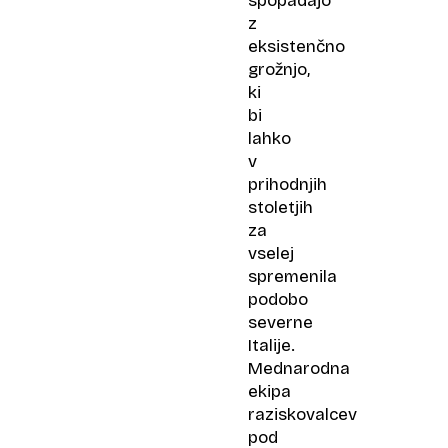
spopadajo
z
eksistenčno
grožnjo,
ki
bi
lahko
v
prihodnjih
stoletjih
za
vselej
spremenila
podobo
severne
Italije.
Mednarodna
ekipa
raziskovalcev
pod