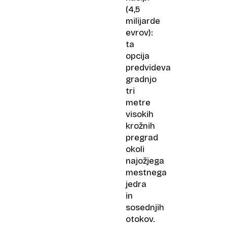
(4,5
milijarde
evrov):
ta
opcija
predvideva
gradnjo
tri
metre
visokih
krožnih
pregrad
okoli
najožjega
mestnega
jedra
in
sosednjih
otokov.