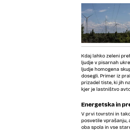
Kdaj lahko zeleni pre
ljudje v pisarnah uk
ljudje homogena sku
dosegli. Primer iz pr
prizadel tiste, ki jih 
kjer je lastništvo avt
Energetska in pr
V prvi tovrstni in tak
posvetile vprašanju,
oba spola in vse star