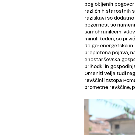
poglobljenih pogovorov
različnih starostnih 
raziskavi so dodatno
pozornost so namen
samohranilcem, vdovam,
minuli teden, so prvič
dolgo: energetska in 
prepletena pojava, na
enostarševska gospod
prihodki in gospodin
Omeniti velja tudi reg
revščini izstopa Pomur
prometne revščine, pa