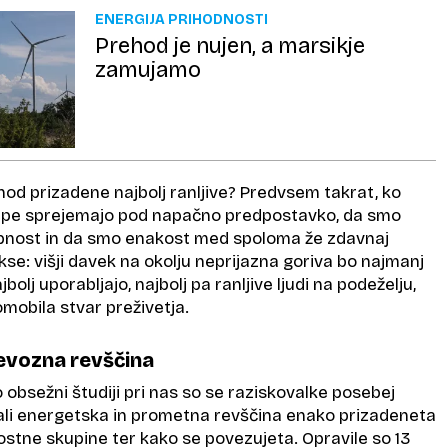
ENERGIJA PRIHODNOSTI
Prehod je nujen, a marsikje
zamujamo
hod prizadene najbolj ranljive? Predvsem takrat, ko
repe sprejemajo pod napačno predpostavko, da smo
pnost in da smo enakost med spoloma že zdavnaj
akse: višji davek na okolju neprijazna goriva bo najmanj
najbolj uporabljajo, najbolj pa ranljive ljudi na podeželju,
omobila stvar preživetja.
evozna revščina
o obsežni študiji pri nas so se raziskovalke posebej
 ali energetska in prometna revščina enako prizadeneta
ostne skupine ter kako se povezujeta. Opravile so 13