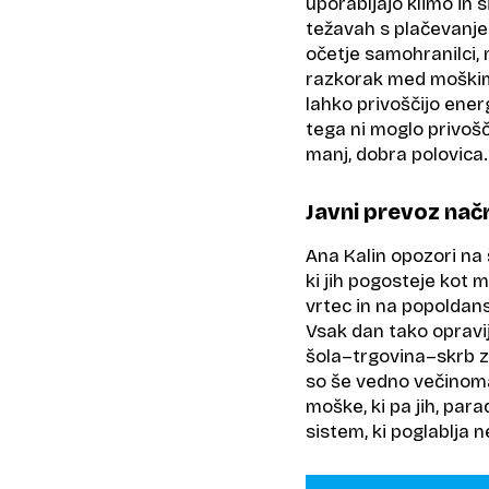
uporabljajo klimo in 
težavah s plačevanje
očetje samohranilci,
razkorak med moškimi 
lahko privoščijo ener
tega ni moglo privošč
manj, dobra polovica.
Javni prevoz na
Ana Kalin opozori na
ki jih pogosteje kot 
vrtec in na popoldans
Vsak dan tako opravi
šola–trgovina–skrb z
so še vedno večinoma
moške, ki pa jih, par
sistem, ki poglablja