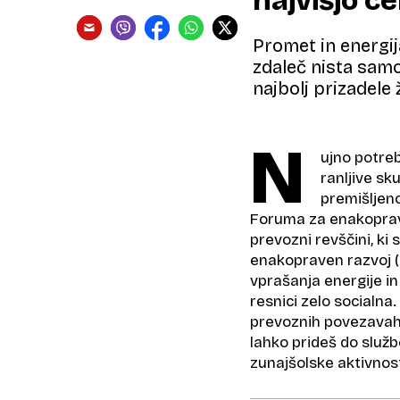
najvišjo c
Promet in energij
zdaleč nista samo
najbolj prizadele
N
ujno potre
ranljive sk
premišljeno
Foruma za enakopra
prevozni revščini, ki 
enakopraven razvoj (F
vprašanja energije i
resnici zelo socialna.
prevoznih povezavah. 
lahko prideš do službe
zunajšolske aktivnost