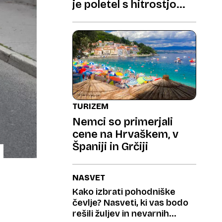
je poletel s hitrostjo
730 km/h
TURIZEM
Nemci so primerjali
cene na Hrvaškem, v
Španiji in Grčiji
NASVET
Kako izbrati pohodniške
čevlje? Nasveti, ki vas bodo
rešili žuljev in nevarnih