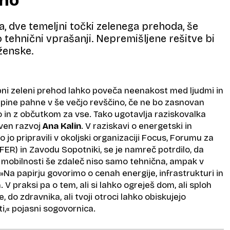
eno
a, dve temeljni točki zelenega prehoda, še
 tehnični vprašanji. Nepremišljene rešitve bi
 ženske.
bni zeleni prehod lahko poveča neenakost med ljudmi in
upine pahne v še večjo revščino, če ne bo zasnovan
 in z občutkom za vse. Tako ugotavlja raziskovalka
ven razvoj
Ana Kalin
. V raziskavi o energetski in
so jo pripravili v okoljski organizaciji Focus, Forumu za
ER) in Zavodu Sopotniki, se je namreč potrdilo, da
n mobilnosti še zdaleč niso samo tehnična, ampak v
 »Na papirju govorimo o cenah energije, infrastrukturi in
V praksi pa o tem, ali si lahko ogreješ dom, ali sploh
, do zdravnika, ali tvoji otroci lahko obiskujejo
i,« pojasni sogovornica.