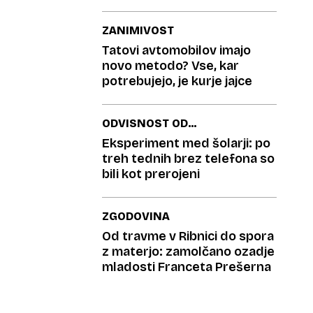
zdrsov
ZANIMIVOST
Tatovi avtomobilov imajo
novo metodo? Vse, kar
potrebujejo, je kurje jajce
ODVISNOST OD
MOBILNIKOV
Eksperiment med šolarji: po
treh tednih brez telefona so
bili kot prerojeni
ZGODOVINA
Od travme v Ribnici do spora
z materjo: zamolčano ozadje
mladosti Franceta Prešerna