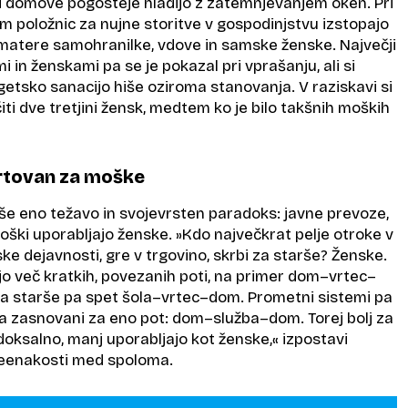
si domove pogosteje hladijo z zatemnjevanjem oken. Pri
m položnic za nujne storitve v gospodinjstvu izstopajo
 matere samohranilke, vdove in samske ženske. Največji
in ženskami pa se je pokazal pri vprašanju, ali si
getsko sanacijo hiše oziroma stanovanja. V raziskavi si
iti dve tretjini žensk, medtem ko je bilo takšnih moških
črtovan za moške
 še eno težavo in svojevrsten paradoks: javne prevoze,
moški uporabljajo ženske. »Kdo največkrat pelje otroke v
ke dejavnosti, gre v trgovino, skrbi za starše? Ženske.
jo več kratkih, povezanih poti, na primer dom–vrtec–
a starše pa spet šola–vrtec–dom. Prometni sistemi pa
 zasnovani za eno pot: dom–služba–dom. Torej bolj za
adoksalno, manj uporabljajo kot ženske,« izpostavi
 neenakosti med spoloma.