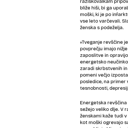
raziskovalkam pripove
bliže hiši, bi ga upora
moški, ki je po infar
vse leto varčevali. S
ženska s podeželja.
»Tveganje revščine je
povprečju imajo nižje
zaposlitve in opravij
energetsko neučinkovi
zaradi skrbstvenih in
pomeni večjo izpostav
posledice, na primer 
tesnobnosti, depresij
Energetska revščina 
sežejo veliko dlje. V 
ženskami kaže tudi v
kot moški ogrevajo s