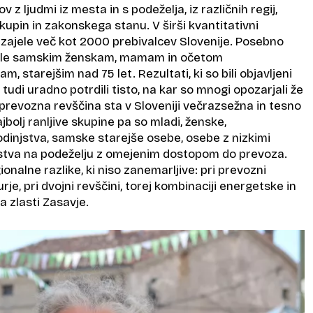
 z ljudmi iz mesta in s podeželja, iz različnih regij,
skupin in zakonskega stanu. V širši kvantitativni
 zajele več kot 2000 prebivalcev Slovenije. Posebno
ile samskim ženskam, mamam in očetom
 starejšim nad 75 let. Rezultati, ki so bili objavljeni
 tudi uradno potrdili tisto, na kar so mnogi opozarjali že
prevozna revščina sta v Sloveniji večrazsežna in tesno
jbolj ranljive skupine pa so mladi, ženske,
injstva, samske starejše osebe, osebe z nizkimi
jstva na podeželju z omejenim dostopom do prevoza.
ionalne razlike, ki niso zanemarljive: pri prevozni
je, pri dvojni revščini, torej kombinaciji energetske in
 zlasti Zasavje.