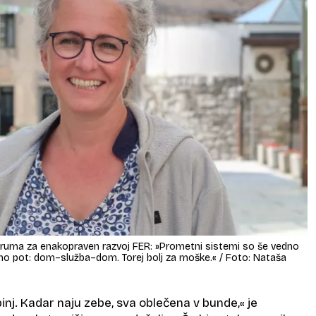
Foruma za enakopraven razvoj FER: »Prometni sistemi so še vedno
o pot: dom–služba–dom. Torej bolj za moške.« / Foto: Nataša
inj. Kadar naju zebe, sva oblečena v bunde,« je