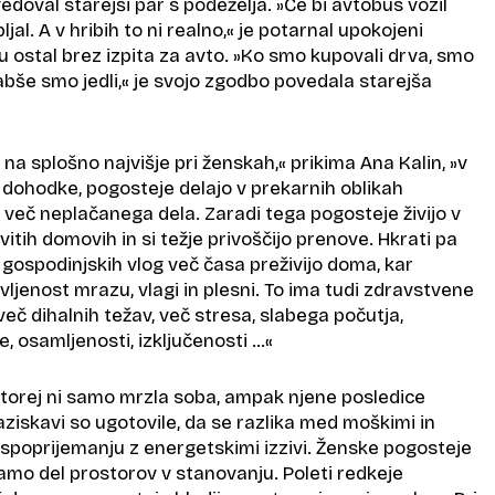
doval starejši par s podeželja. »Če bi avtobus vozil
bljal. A v hribih to ni realno,« je potarnal upokojeni
ktu ostal brez izpita za avto. »Ko smo kupovali drva, smo
labše smo jedli,« je svojo zgodbo povedala starejša
 na splošno najvišje pri ženskah,« prikima Ana Kalin, »v
 dohodke, pogosteje delajo v prekarnih oblikah
o več neplačanega dela. Zaradi tega pogosteje živijo v
tih domovih in si težje privoščijo prenove. Hkrati pa
 gospodinjskih vlog več časa preživijo doma, kar
ljenost mrazu, vlagi in plesni. To ima tudi zdravstvene
več dihalnih težav, več stresa, slabega počutja,
e, osamljenosti, izključenosti …«
torej ni samo mrzla soba, ampak njene posledice
raziskavi so ugotovile, da se razlika med moškimi in
 spoprijemanju z energetskimi izzivi. Ženske pogosteje
amo del prostorov v stanovanju. Poleti redkeje