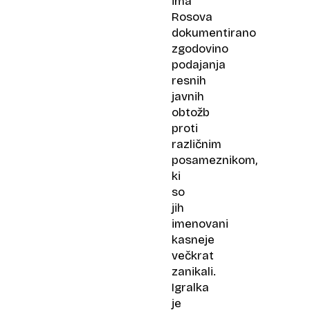
ima
Rosova
dokumentirano
zgodovino
podajanja
resnih
javnih
obtožb
proti
različnim
posameznikom,
ki
so
jih
imenovani
kasneje
večkrat
zanikali.
Igralka
je