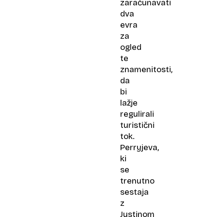
zaračunavati
dva
evra
za
ogled
te
znamenitosti,
da
bi
lažje
regulirali
turistični
tok.
Perryjeva,
ki
se
trenutno
sestaja
z
Justinom