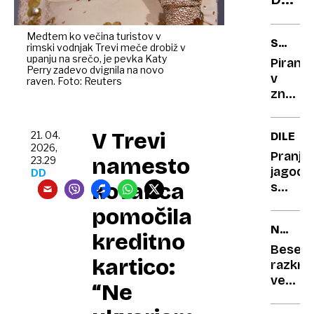
na
vsak
Medtem ko večina turistov v
SOLINA
rimski vodnjak Trevi meče drobiž v
korak
PRAZNI
upanju na srečo, je pevka Katy
Piran
Perry zadevo dvignila na novo
v
raven. Foto: Reuters
zname
soli
in
V Trevi
21. 04.
DILEMA
okuso
2026,
Pranje
namesto
23.29
jagod
DD
kovanca
s
sodo
pomočila
bikarb
NAČIN
je to
kreditno
GOVOR
res
Besed
kartico:
nujen
razkriv
korak
več,
“Ne
ali le
kot
še
mislite