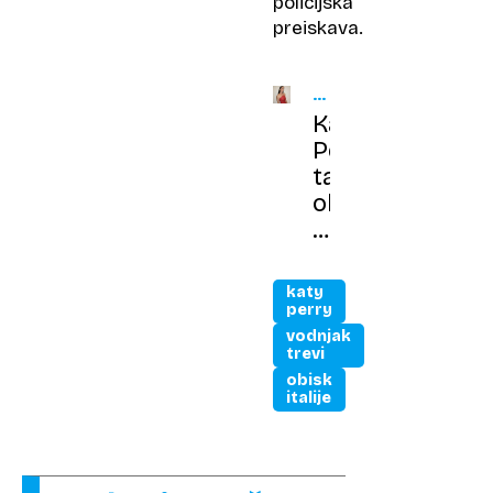
policijska
preiskava.
PRED
20
Katy
LETI
Perry
tarča
obtožb
zaradi
domnevnega
spolnega
katy
napada
perry
vodnjak
trevi
obisk
italije