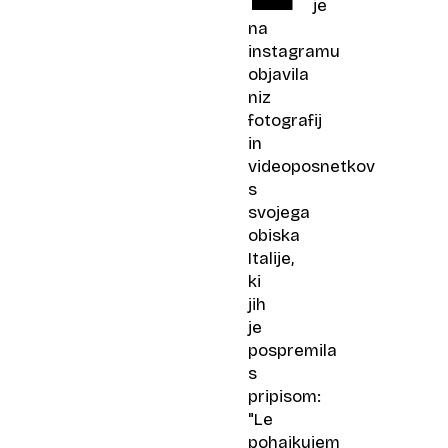
je
na
instagramu
objavila
niz
fotografij
in
videoposnetkov
s
svojega
obiska
Italije,
ki
jih
je
pospremila
s
pripisom:
"Le
pohajkujem