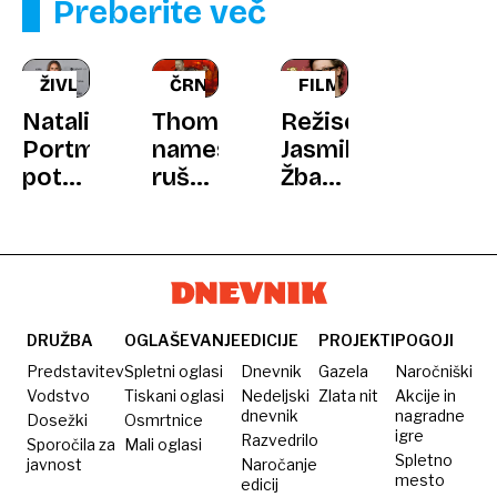
Preberite več
ŽIVLJENJE
ČRNOGADITELJ
FILM
Natalie
Thompson
Režiserka
Portman
namesto
Jasmila
potrdila
rušenja
Žbanić
nosečnost:
nezakonitih
nadaljuje
»To je
objektov
zgodbo
velik
vložil
o Aidi
privilegij
pritožbo
in
pravi
DRUŽBA
OGLAŠEVANJE
EDICIJE
PROJEKTI
POGOJI
čudež«
Predstavitev
Spletni oglasi
Dnevnik
Gazela
Naročniški
Vodstvo
Tiskani oglasi
Nedeljski
Zlata nit
Akcije in
dnevnik
nagradne
Dosežki
Osmrtnice
igre
Razvedrilo
Sporočila za
Mali oglasi
Spletno
javnost
Naročanje
mesto
edicij