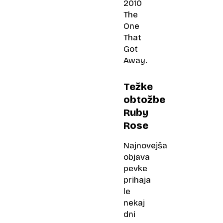
2010
The
One
That
Got
Away.
Težke
obtožbe
Ruby
Rose
Najnovejša
objava
pevke
prihaja
le
nekaj
dni