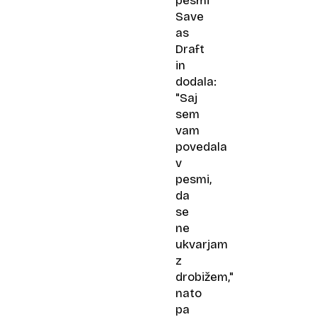
pesmi
Save
as
Draft
in
dodala:
"Saj
sem
vam
povedala
v
pesmi,
da
se
ne
ukvarjam
z
drobižem,"
nato
pa