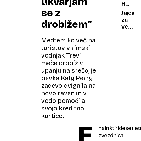
ukvarjam
HRANI
en
9
se z
ŽIVILO
spletni
fraz,
Jajca
mit?
ki jih
za
drobižem”
ljudje
večerj
z
za
Medtem ko večina
nizkim
boljši
IQ
turistov v rimski
spanec
uporabl
Stroko
vodnjak Trevi
pogost
razkriv
meče drobiž v
kot
ali
upanju na srečo, je
drugi
gre
pevka Katy Perry
za
zadevo dvignila na
mit
novo raven in v
ali
vodo pomočila
resnic
svojo kreditno
kartico.
E
nainštiridesetle
zvezdnica