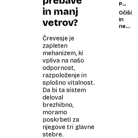
prebave
POLITI
medu
temač
in manj
HUMOR
preleti
pretek
Očišče
3.
kar
in
vetrov?
DEL
40.00
nevidn
kilome
družb
Črevesje je
lepilo
zapleten
mehanizem, ki
vpliva na našo
odpornost,
razpoloženje in
splošno vitalnost.
Da bi ta sistem
deloval
brezhibno,
moramo
poskrbeti za
njegove tri glavne
stebre.