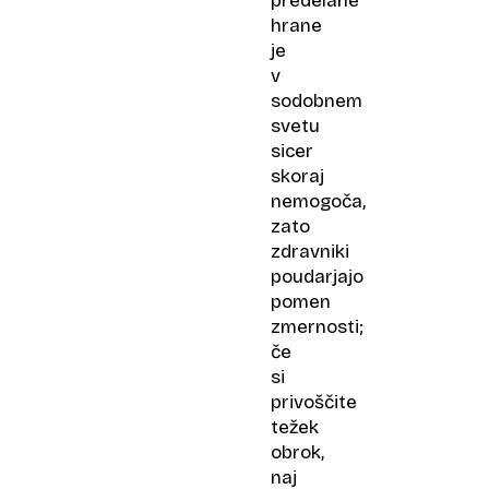
predelane
hrane
je
v
sodobnem
svetu
sicer
skoraj
nemogoča,
zato
zdravniki
poudarjajo
pomen
zmernosti;
če
si
privoščite
težek
obrok,
naj