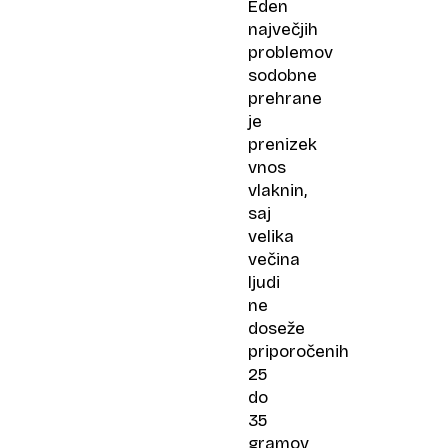
Eden
največjih
problemov
sodobne
prehrane
je
prenizek
vnos
vlaknin,
saj
velika
večina
ljudi
ne
doseže
priporočenih
25
do
35
gramov