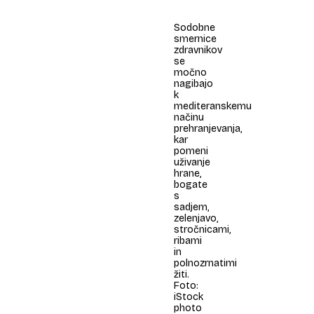
Sodobne
smernice
zdravnikov
se
močno
nagibajo
k
mediteranskemu
načinu
prehranjevanja,
kar
pomeni
uživanje
hrane,
bogate
s
sadjem,
zelenjavo,
stročnicami,
ribami
in
polnozrnatimi
žiti.
Foto:
iStock
photo