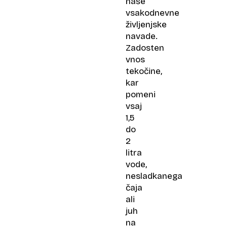
naše
vsakodnevne
življenjske
navade.
Zadosten
vnos
tekočine,
kar
pomeni
vsaj
1,5
do
2
litra
vode,
nesladkanega
čaja
ali
juh
na