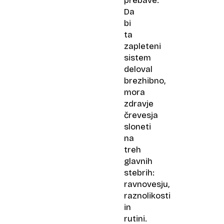
prebave.
Da
bi
ta
zapleteni
sistem
deloval
brezhibno,
mora
zdravje
črevesja
sloneti
na
treh
glavnih
stebrih:
ravnovesju,
raznolikosti
in
rutini.