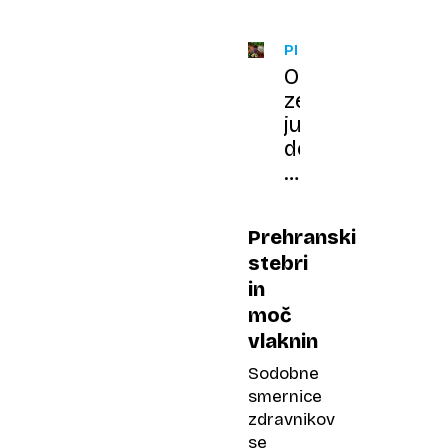
PREHRANA
Od
zeljne
juhe
do
keto
kave:
najbolj
Prehranski
bizarne
stebri
diete
in
vseh
moč
časov
vlaknin
Sodobne
smernice
zdravnikov
se