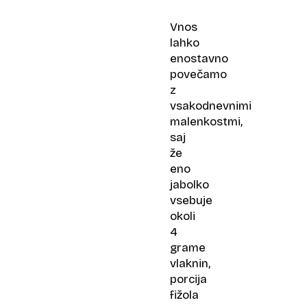
Vnos
lahko
enostavno
povečamo
z
vsakodnevnimi
malenkostmi,
saj
že
eno
jabolko
vsebuje
okoli
4
grame
vlaknin,
porcija
fižola