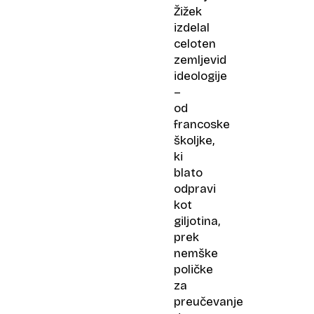
Žižek
izdelal
celoten
zemljevid
ideologije
–
od
francoske
školjke,
ki
blato
odpravi
kot
giljotina,
prek
nemške
poličke
za
preučevanje