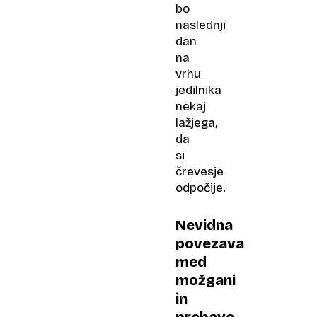
bo
naslednji
dan
na
vrhu
jedilnika
nekaj
lažjega,
da
si
črevesje
odpočije.
Nevidna
povezava
med
možgani
in
prebavo