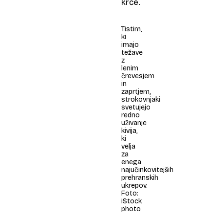
krče.
Tistim,
ki
imajo
težave
z
lenim
črevesjem
in
zaprtjem,
strokovnjaki
svetujejo
redno
uživanje
kivija,
ki
velja
za
enega
najučinkovitejših
prehranskih
ukrepov.
Foto:
iStock
photo