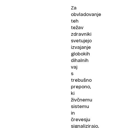
Za
obvladovanje
teh
težav
zdravniki
svetujejo
izvajanje
globokih
dihalnih
vaj
s
trebušno
prepono,
ki
živčnemu
sistemu
in
črevesju
signalizirajo,