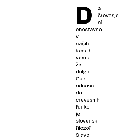
D
a
črevesje
ni
enostavno,
v
naših
koncih
vemo
že
dolgo.
Okoli
odnosa
do
črevesnih
funkcij
je
slovenski
filozof
Slavoj