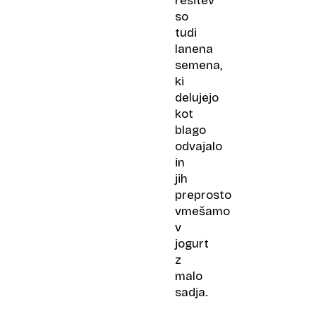
rešitev
so
tudi
lanena
semena,
ki
delujejo
kot
blago
odvajalo
in
jih
preprosto
vmešamo
v
jogurt
z
malo
sadja.