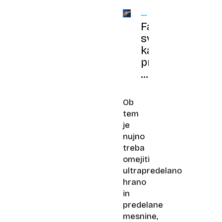
TEŽKA
HRANA
Farmacevtka
svetuje,
kako
prepoznati
simptome
žolčnega
napada
Ob
in
tem
kdaj
je
na
nujno
urgenco
treba
omejiti
ultrapredelano
hrano
in
predelane
mesnine,