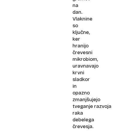
na
dan.
Vlaknine
so
ključne,
ker
hranijo
črevesni
mikrobiom,
uravnavajo
krvni
sladkor
in
opazno
zmanjšujejo
tveganje razvoja
raka
debelega
črevesja.