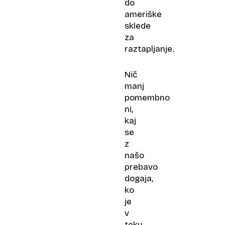
do
ameriške
sklede
za
raztapljanje.
Nič
manj
pomembno
ni,
kaj
se
z
našo
prebavo
dogaja,
ko
je
v
teku.