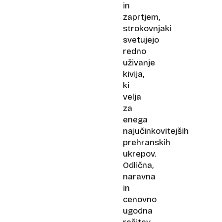
in
zaprtjem,
strokovnjaki
svetujejo
redno
uživanje
kivija,
ki
velja
za
enega
najučinkovitejših
prehranskih
ukrepov.
Odlična,
naravna
in
cenovno
ugodna