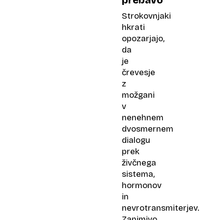
Strokovnjaki
hkrati
opozarjajo,
da
je
črevesje
z
možgani
v
nenehnem
dvosmernem
dialogu
prek
živčnega
sistema,
hormonov
in
nevrotransmiterjev.
Zanimivo