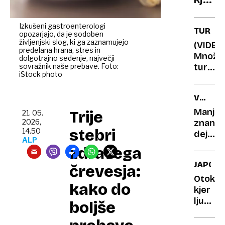
oči
v
in
Italiji
ju
Izkušeni gastroenterologi
TURIZ
opozarjajo, da je sodoben
je
pustil
življenjski slog, ki ga zaznamujejo
(VIDEO
najči
v
predelana hrana, stres in
Množič
dolgotrajno sedenje, največji
morje
divjini
sovražnik naše prebave. Foto:
turize
iStock photo
povse
iznakaz
V
najlepš
ŠTEVIL
zaliv
Manj
Trije
21. 05.
na
2026,
znana
stebri
14.50
svetu
dejstv
ALP
o
zdravega
čebela
JAPON
črevesja:
imajo
5 oči
Otok,
kako do
in 2
kjer
želodc
ljubki
boljše
za
kunci
kilogr
skrivaj