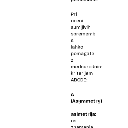
Pri
oceni
sumljivih
sprememb
si
lahko
pomagate
z
mednarodnim
kriterijem
ABCDE:
A
(Asymmetry)
–
asimetrija:
os
znamenja