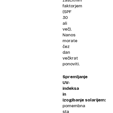
zaščitnim
faktorjem
(SPF
30
ali
več).
Nanos
morate
čez
dan
večkrat
ponoviti.
Spremljanje
UV-
indeksa
in
izogibanje solarijem:
pomembna
sta