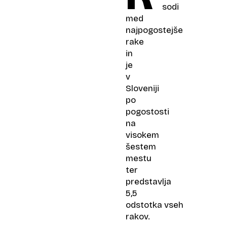
sodi
med
najpogostejše
rake
in
je
v
Sloveniji
po
pogostosti
na
visokem
šestem
mestu
ter
predstavlja
5,5
odstotka vseh
rakov.