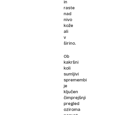
in
raste
nad
nivo
kože
ali
v
širino.
Ob
kakršni
koli
sumljivi
spremembi
je
ključen
čimprejšnji
pregled
oziroma