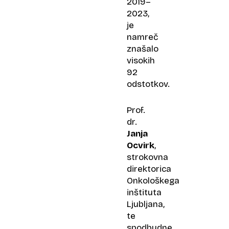
2019–
2023,
je
namreč
znašalo
visokih
92
odstotkov.
Prof.
dr.
Janja
Ocvirk
,
strokovna
direktorica
Onkološkega
inštituta
Ljubljana,
te
spodbudne