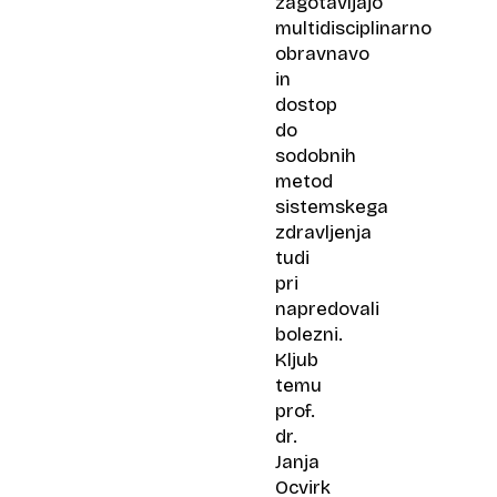
zagotavljajo
multidisciplinarno
obravnavo
in
dostop
do
sodobnih
metod
sistemskega
zdravljenja
tudi
pri
napredovali
bolezni.
Kljub
temu
prof.
dr.
Janja
Ocvirk