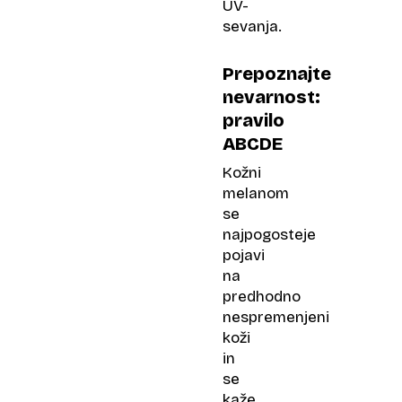
UV-
sevanja.
Prepoznajte
nevarnost:
pravilo
ABCDE
Kožni
melanom
se
najpogosteje
pojavi
na
predhodno
nespremenjeni
koži
in
se
kaže