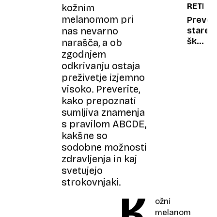
RETRO
kožnim
vinske
melanomom pri
raju
Prever
nas nevarno
stare
škatle
narašča, a ob
in
zgodnjem
predal
odkrivanju ostaja
star
preživetje izjemno
iphone
visoko. Preverite,
je
kako prepoznati
lahko
sumljiva znamenja
vrede
s pravilom ABCDE,
tudi
kakšne so
175.00
sodobne možnosti
evrov
zdravljenja in kaj
svetujejo
strokovnjaki.
K
ožni
melanom