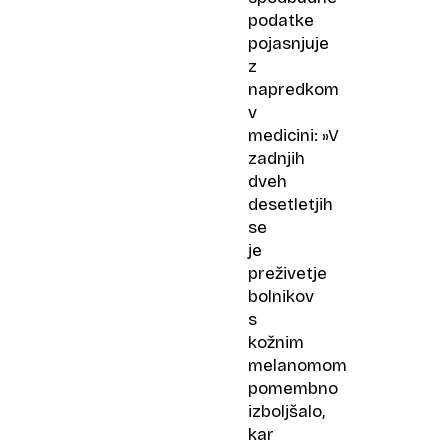
podatke
pojasnjuje
z
napredkom
v
medicini: »V
zadnjih
dveh
desetletjih
se
je
preživetje
bolnikov
s
kožnim
melanomom
pomembno
izboljšalo,
kar