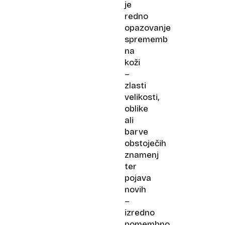
je
redno
opazovanje
sprememb
na
koži
–
zlasti
velikosti,
oblike
ali
barve
obstoječih
znamenj
ter
pojava
novih
–
izredno
pomembno.