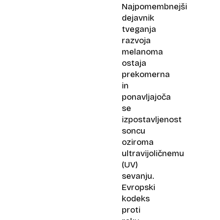
Najpomembnejši
dejavnik
tveganja
razvoja
melanoma
ostaja
prekomerna
in
ponavljajoča
se
izpostavljenost
soncu
oziroma
ultravijoličnemu
(UV)
sevanju.
Evropski
kodeks
proti