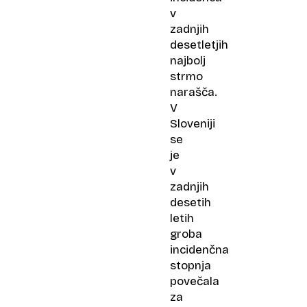
v
zadnjih
desetletjih
najbolj
strmo
narašča.
V
Sloveniji
se
je
v
zadnjih
desetih
letih
groba
incidenčna
stopnja
povečala
za