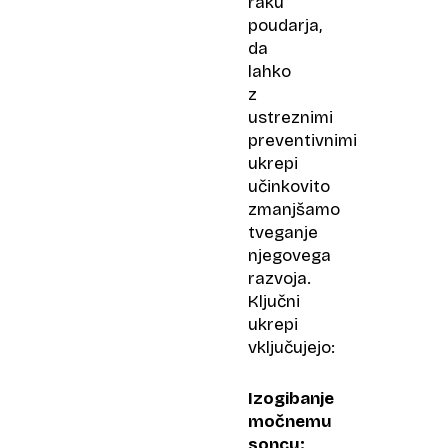
raku
poudarja,
da
lahko
z
ustreznimi
preventivnimi
ukrepi
učinkovito
zmanjšamo
tveganje
njegovega
razvoja.
Ključni
ukrepi
vključujejo:
Izogibanje
močnemu
soncu: