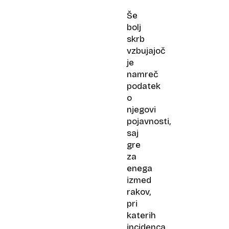
Še
bolj
skrb
vzbujajoč
je
namreč
podatek
o
njegovi
pojavnosti,
saj
gre
za
enega
izmed
rakov,
pri
katerih
incidenca