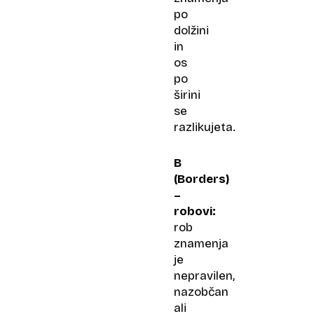
po
dolžini
in
os
po
širini
se
razlikujeta.
B
(Borders)
–
robovi:
rob
znamenja
je
nepravilen,
nazobčan
ali