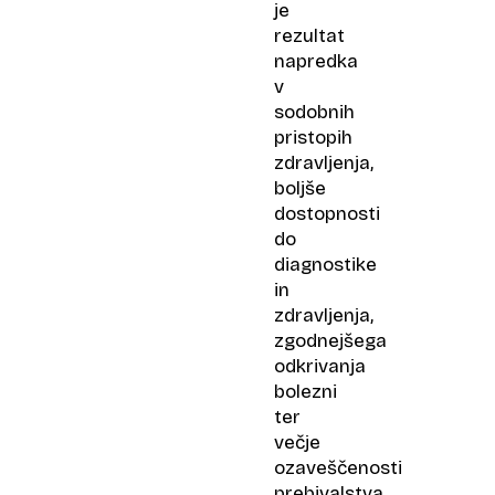
je
rezultat
napredka
v
sodobnih
pristopih
zdravljenja,
boljše
dostopnosti
do
diagnostike
in
zdravljenja,
zgodnejšega
odkrivanja
bolezni
ter
večje
ozaveščenosti
prebivalstva