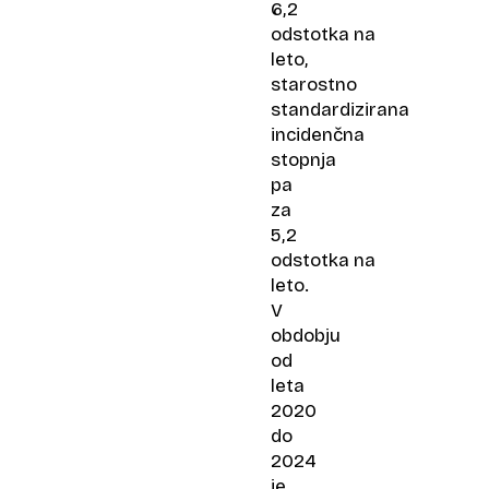
6,2
odstotka na
leto,
starostno
standardizirana
incidenčna
stopnja
pa
za
5,2
odstotka na
leto.
V
obdobju
od
leta
2020
do
2024
je