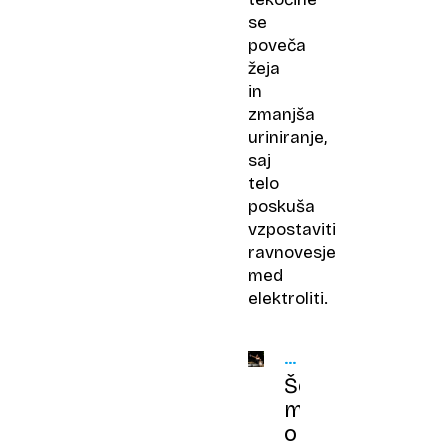
se
poveča
žeja
in
zmanjša
uriniranje,
saj
telo
poskuša
vzpostaviti
ravnovesje
med
elektroliti.
VROČINA
IN
Šest
VODA
mitov
o