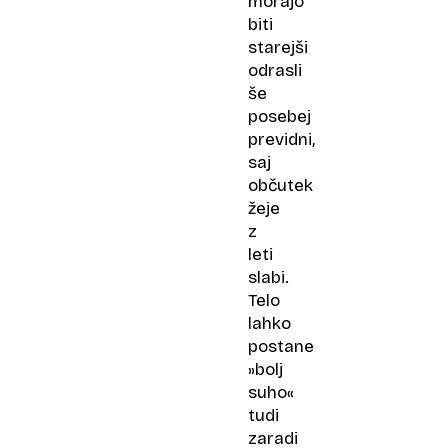
morajo
biti
starejši
odrasli
še
posebej
previdni,
saj
občutek
žeje
z
leti
slabi.
Telo
lahko
postane
»bolj
suho«
tudi
zaradi