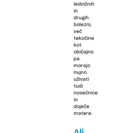
ledvičnih
in
drugih
bolezni,
več
tekočine
kot
običajno
pa
morajo
nujno
uživati
tudi
nosečnice
in
doječe
matere.
Ali