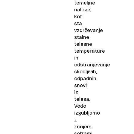
temeljne
naloge,
kot
sta
vzdrževanje
stalne
telesne
temperature
in
odstranjevanje
škodljivih,
odpadnih
snovi
iz
telesa.
Vodo
izgubljamo
z
znojem,
solzami