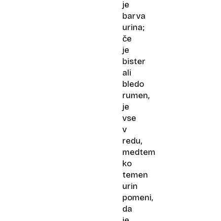
je
barva
urina;
če
je
bister
ali
bledo
rumen,
je
vse
v
redu,
medtem
ko
temen
urin
pomeni,
da
je