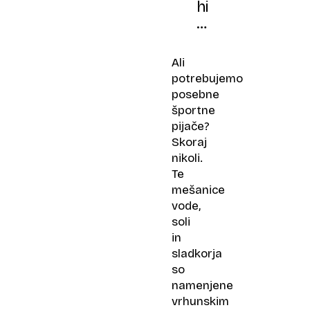
hidraciji,
ki
lahko
škodujejo
Ali
zdravju
potrebujemo
posebne
športne
pijače?
Skoraj
nikoli.
Te
mešanice
vode,
soli
in
sladkorja
so
namenjene
vrhunskim