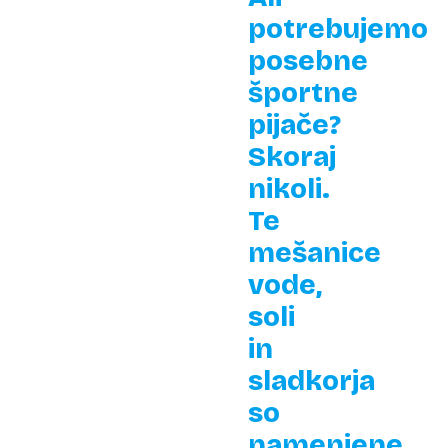
potrebujemo
posebne
športne
pijače?
Skoraj
nikoli.
Te
mešanice
vode,
soli
in
sladkorja
so
namenjene