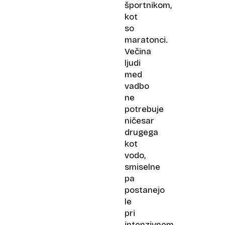
športnikom,
kot
so
maratonci.
Večina
ljudi
med
vadbo
ne
potrebuje
ničesar
drugega
kot
vodo,
smiselne
pa
postanejo
le
pri
intenzivnem