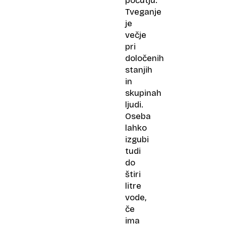
počutju.
Tveganje
je
večje
pri
določenih
stanjih
in
skupinah
ljudi.
Oseba
lahko
izgubi
tudi
do
štiri
litre
vode,
če
ima