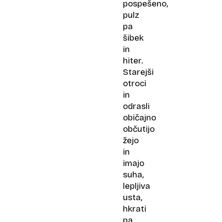
pospešeno,
pulz
pa
šibek
in
hiter.
Starejši
otroci
in
odrasli
običajno
občutijo
žejo
in
imajo
suha,
lepljiva
usta,
hkrati
pa