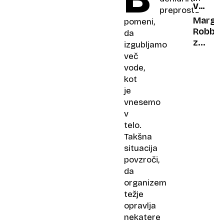
V
Cerkn
preprosto
GOTSK
nihče
Margo
pomeni,
STILU
ne
Robbie
da
sme
z
izgubljamo
vedeti,
vrtogl
več
kdo
12
vode,
je
centim
kot
pod
je
masko
vnesemo
v
telo.
Takšna
situacija
povzroči,
da
organizem
težje
opravlja
nekatere