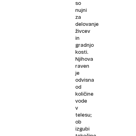
so
nujni
za
delovanje
živcev
in
gradnjo
kosti.
Njihova
raven
je
odvisna
od
količine
vode
v
telesu;
ob
izgubi
tekočine