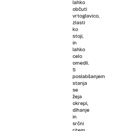
lahko
občuti
vrtoglavico,
zlasti
ko
stoji,
in
lahko
celo
omedli.
S
poslabšanjem
stanja
se
žeja
okrepi,
dihanje
in
srčni
ritem