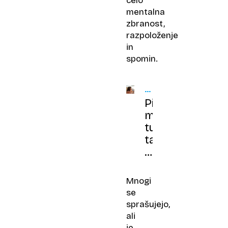
celo
mentalna
zbranost,
razpoloženje
in
spomin.
DUŠA
IN
Piti
TELO
moramo
tudi
takrat,
ko
nismo
žejni
Mnogi
se
sprašujejo,
ali
je