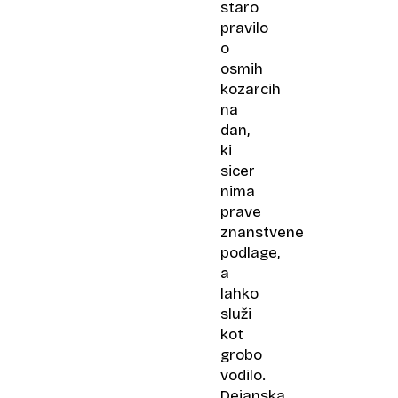
staro
pravilo
o
osmih
kozarcih
na
dan,
ki
sicer
nima
prave
znanstvene
podlage,
a
lahko
služi
kot
grobo
vodilo.
Dejanska