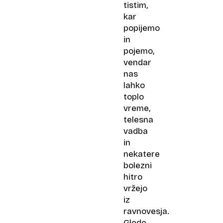
tistim,
kar
popijemo
in
pojemo,
vendar
nas
lahko
toplo
vreme,
telesna
vadba
in
nekatere
bolezni
hitro
vržejo
iz
ravnovesja.
Glede