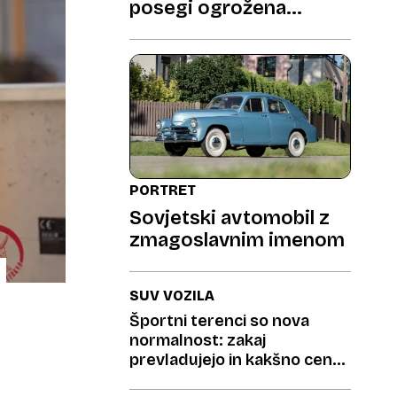
posegi ogrožena
najboljša kmetijska
zemljišča
PORTRET
Sovjetski avtomobil z
zmagoslavnim imenom
SUV VOZILA
Športni terenci so nova
normalnost: zakaj
prevladujejo in kakšno ceno
plačujemo