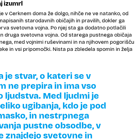
aj izumrl
 je v Cerknem doma že dolgo, nihče ne ve natanko, od
napisanih starodavnih običajih in pravilih, dokler ga
 prva svetovna vojna. Po njej sta ga dodatno potlačili
a in druga svetovna vojna. Od starega pustnega običaja
alnega, med vojnimi ruševinami in na njihovem pogorišču
eke in vsi pripomočki. Nista pa zbledela spomin in želja
a je stvar, o kateri se v
 ne prepira in ima vso
 ljudstva. Med ljudmi je
eliko ugibanja, kdo je pod
masko, in nestrpnega
vanja pustne obsodbe, v
se znajdejo svetovne in