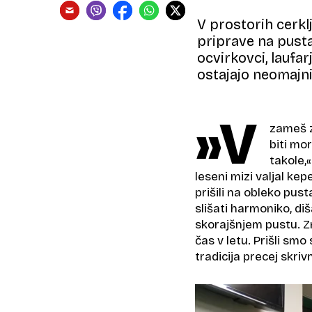
V prostorih cerkl
priprave na pusta.
ocvirkovci, laufar
ostajajo neomajni
»V
zameš z
biti mor
takole,«
leseni mizi valjal ke
prišili na obleko pust
slišati harmoniko, diš
skorajšnjem pustu. Zm
čas v letu. Prišli smo
tradicija precej skri