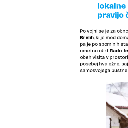
lokalne 
pravijo
Po vojni se je za obno
Brelih
, ki je med dom
pa je po spominih sta
umetno obrt
Rado Je
obeh visita v prostor
posebej hvaležne, sa
samosvojega pustneg