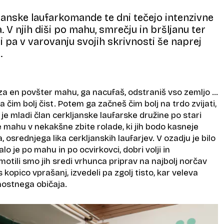
janske laufarkomande te dni tečejo intenzivne
 V njih diši po mahu, smrečju in bršljanu ter
ji pa v varovanju svojih skrivnosti še naprej
.
a en povšter mahu, ga nacufaš, odstraniš vso zemljo …
a čim bolj čist. Potem ga začneš čim bolj na trdo zvijati,
 je mladi član cerkljanske laufarske družine po stari
pe mahu v nekakšne zbite rolade, ki jih bodo kasneje
a, osrednjega lika cerkljanskih laufarjev. V ozadju je bilo
alo je po mahu in po ocvirkovci, dobri volji in
otili smo jih sredi vrhunca priprav na najbolj norčav
 s kopico vprašanj, izvedeli pa zgolj tisto, kar veleva
vnostnega običaja.