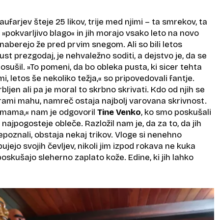
aufarjev šteje 25 likov, trije med njimi – ta smrekov, ta
o »pokvarljivo blago« in jih morajo vsako leto na novo
naberejo že pred prvim snegom. Ali so bili letos
pust prezgodaj, je nehvaležno soditi, a dejstvo je, da se
osušil. »To pomeni, da bo obleka pusta, ki sicer tehta
, letos še nekoliko težja,« so pripovedovali fantje.
bljen ali pa je moral to skrbno skrivati. Kdo od njih se
grami mahu, namreč ostaja najbolj varovana skrivnost.
a mama,« nam je odgovoril
Tine Venko
, ko smo poskušali
se najpogosteje obleče. Razložil nam je, da za to, da jih
prepoznali, obstaja nekaj trikov. Vloge si nenehno
bujejo svojih čevljev, nikoli jim izpod rokava ne kuka
 poskušajo sleherno zaplato kože. Edine, ki jih lahko