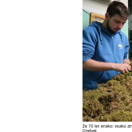
Že 70 let enako: vsako zi
Ozebek