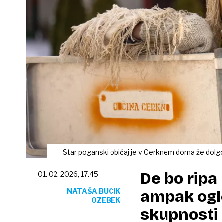
Star poganski običaj je v Cerknem doma že dolgo,
De bo ripa 
01. 02. 2026, 17.45
NATAŠA BUCIK
ampak ogl
OZEBEK
skupnosti