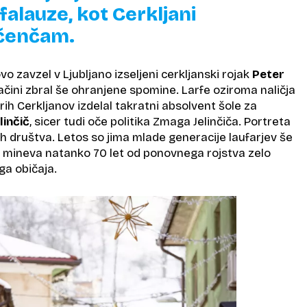
falauze, kot Cerkljani
 čenčam.
vo zavzel v Ljubljano izseljeni cerkljanski rojak
Peter
ačini zbral še ohranjene spomine. Larfe oziroma naličja
rih Cerkljanov izdelal takratni absolvent šole za
linčič
, sicer tudi oče politika Zmaga Jelinčiča. Portreta
ih društva. Letos so jima mlade generacije laufarjev še
j mineva natanko 70 let od ponovnega rojstva zelo
a običaja.