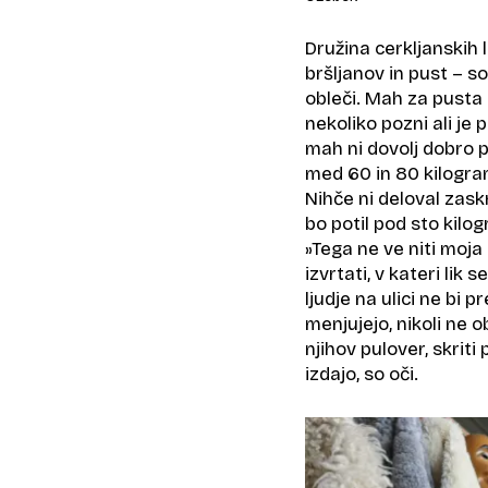
Družina cerkljanskih l
bršljanov in pust – s
obleči. Mah za pusta 
nekoliko pozni ali je 
mah ni dovolj dobro p
med 60 in 80 kilogrami
Nihče ni deloval zaskr
bo potil pod sto kilo
»Tega ne ve niti moj
izvrtati, v kateri lik 
ljudje na ulici ne bi 
menjujejo, nikoli ne o
njihov pulover, skriti
izdajo, so oči.