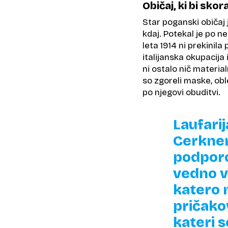
Običaj, ki bi skor
Star poganski običaj
kdaj. Potekal je po ne
leta 1914 ni prekinila
italijanska okupacij
ni ostalo nič materi
so zgoreli maske, obl
po njegovi obuditvi.
Laufarij
Cerknem
podporo
vedno v
katero 
pričako
kateri 