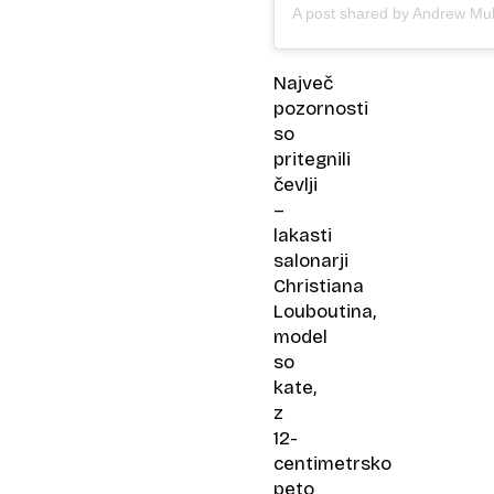
Največ
pozornosti
so
pritegnili
čevlji
–
lakasti
salonarji
Christiana
Louboutina,
model
so
kate,
z
12-
centimetrsko
peto