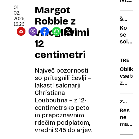
šolan
zvezd
Margot
na
01.
02.
ki je
domu
Robbie z
2026,
ŠE
preživ
16.26
ZADNJI
Ko
vrtoglavimi
letals
NA
se
nesre
ODRU
12
sol
in
pomeš
centimetri
zgradi
z
TREND
imper
burjo:
Elda
Obliko
Največ pozornosti
Viler
vsebin
so pritegnili čevlji –
od
z
lakasti salonarji
Košta
upora
Christiana
do
genera
Louboutina – z 12-
ZDRAV
legend
UI v
centimetrsko peto
NASVE
strme
Res
in prepoznavnim
porast
ne
rdečim podplatom,
marat
vredni 945 dolarjev.
svojeg
dela