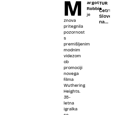
M
argot
TURIZ
ali
Robbie
gre
Četrti
je
za z
Sloven
znova
delom
na
pritegnila
povez
zimski
pozornost
zdravs
oddih
s
težavo
v
premišljenim
tujino
modnim
videzom
ob
promociji
novega
filma
Wuthering
Heights
.
35-
letna
igralka
se