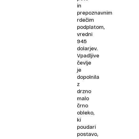
in
prepoznavnim
rdečim
podplatom,
vredni
945
dolarjev.
Vpadljive
čevlje
je
dopolnila
z
drzno
malo
črno
obleko,
ki
poudari
postavo,