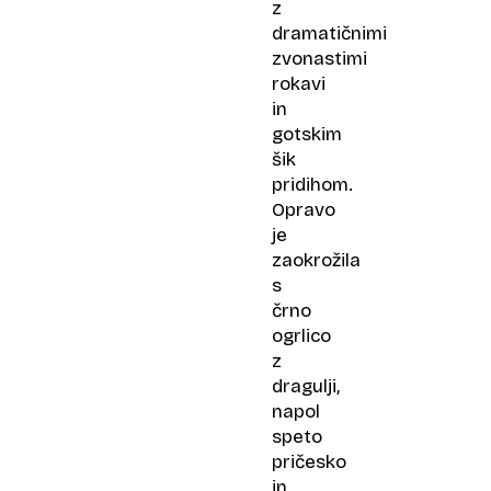
z
dramatičnimi
zvonastimi
rokavi
in
gotskim
šik
pridihom.
Opravo
je
zaokrožila
s
črno
ogrlico
z
dragulji,
napol
speto
pričesko
in