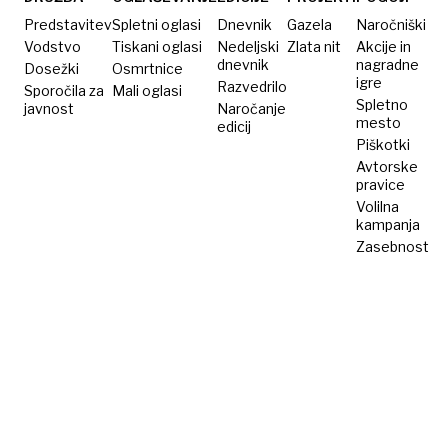
želel
Sam
Predstavitev
Spletni oglasi
Dnevnik
Gazela
Naročniški
sem
doma
Vodstvo
Tiskani oglasi
Nedeljski
Zlata nit
Akcije in
dnevnik
nagradne
Dosežki
Osmrtnice
si
igre
Razvedrilo
Sporočila za
Mali oglasi
več«
Spletno
javnost
Naročanje
mesto
edicij
Piškotki
Avtorske
pravice
Volilna
kampanja
Zasebnost