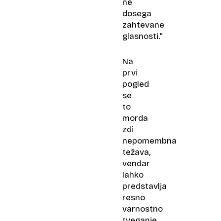
ne
dosega
zahtevane
glasnosti."
Na
prvi
pogled
se
to
morda
zdi
nepomembna
težava,
vendar
lahko
predstavlja
resno
varnostno
tveganje.