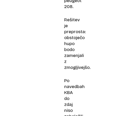
peugeot
208.
Rešitev
je
preprosta:
obstoječo
hupo
bodo
zamenjali
z
zmogljivejšo.
Po
navedbah
KBA
do
zdaj
niso