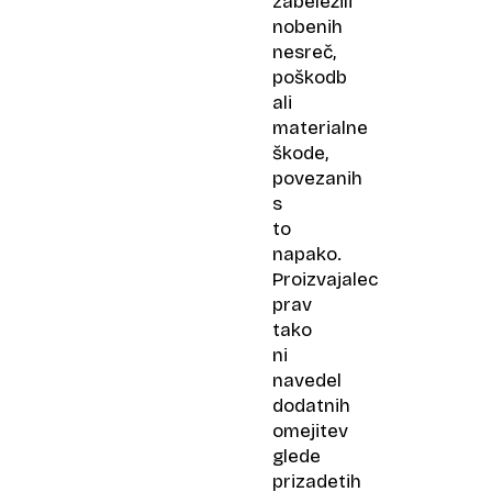
zabeležili
nobenih
nesreč,
poškodb
ali
materialne
škode,
povezanih
s
to
napako.
Proizvajalec
prav
tako
ni
navedel
dodatnih
omejitev
glede
prizadetih