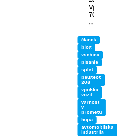
Vpoklicali
700.000
hibridov
Fiata,
Citroena,
članek
Peugeota
blog
…
vsebina
pisanje
splet
peugeot
208
vpoklic
vozil
varnost
v
prometu
hupa
avtomobilska
industrija