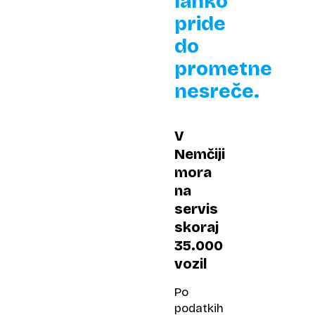
lahko
pride
do
prometne
nesreče.
V
Nemčiji
mora
na
servis
skoraj
35.000
vozil
Po
podatkih