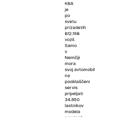
KBA
je
po
svetu
prizadetih
612.196
vozil.
Samo
v
Nemčiji
mora
svoj avtomobil
na
pooblaščeni
servis
pripeljati
34.850
lastnikov
modela