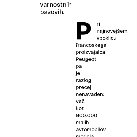
varnostnih
pasovih.
P
ri
najnovejšem
vpoklicu
francoskega
proizvajalca
Peugeot
pa
je
razlog
precej
nenavaden:
več
kot
600.000
malih
avtomobilov
modela