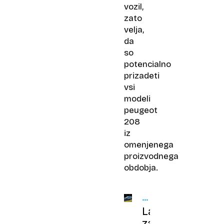
vozil,
zato
velja,
da
so
potencialno
prizadeti
vsi
modeli
peugeot
208
iz
omenjenega
proizvodnega
obdobja.
NEVARNOST
POŽARA
Lahko
zagorijo: