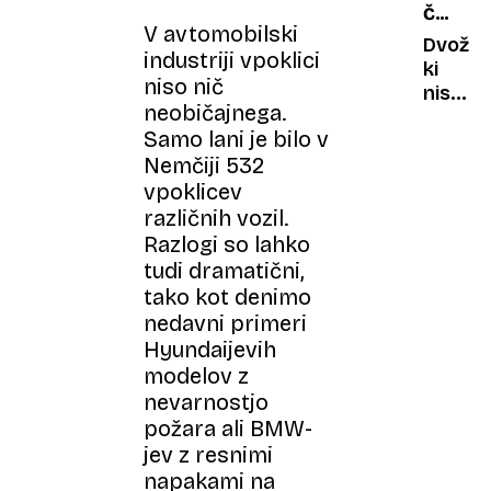
ČUDNI
je
V avtomobilski
AVTOMO
upal
Dvoživ
industriji vpoklici
biti
ki
niso nič
čuden
niso
neobičajnega.
nikoli
Samo lani je bilo v
zaživel
Nemčiji 532
vpoklicev
različnih vozil.
Razlogi so lahko
tudi dramatični,
tako kot denimo
nedavni primeri
Hyundaijevih
modelov z
nevarnostjo
požara ali BMW-
jev z resnimi
napakami na