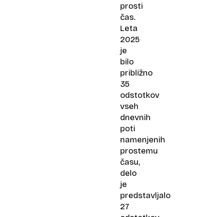
prosti
čas.
Leta
2025
je
bilo
približno
35
odstotkov
vseh
dnevnih
poti
namenjenih
prostemu
času,
delo
je
predstavljalo
27