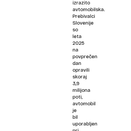
izrazito
avtomobilska.
Prebivalci
Slovenije
so
leta
2025
na
povprečen
dan
opravili
skoraj
3,9
milijona
poti,
avtomobil
je
bil
uporabljen
pri