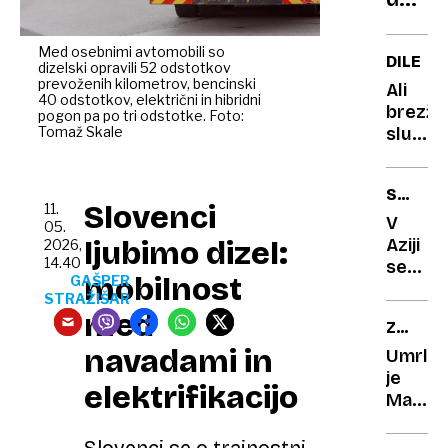
pravij
pred
da
v
vaš
Med osebnimi avtomobili so
DILEMA
dizelski opravili 52 odstotkov
restav
ljublj
prevoženih kilometrov, bencinski
Ali
ni
tja
40 odstotkov, električni in hibridni
brezži
pogon pa po tri odstotke. Foto:
tisti,
ne
Tomaž Skale
slušal
na
sodi?
res
kater
škoduj
SODOB
najpre
možga
Slovenci
11.
ŽIVLJE
pomis
V
05.
ljubimo dizel:
Aziji
2026,
14.40
se
mobilnost
GAŠPER
vse
STRAŽIŠAR
raje
med
ZADNJE
odloča
SLOVO
navadami in
za
Umrla
mačko
je
elektrifikacijo
kot
Maruča
otroka
bila
in
je
Slovenci se o trajnostni