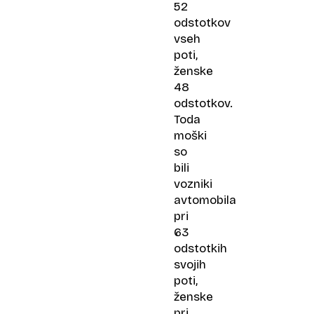
52
odstotkov
vseh
poti,
ženske
48
odstotkov.
Toda
moški
so
bili
vozniki
avtomobila
pri
63
odstotkih
svojih
poti,
ženske
pri