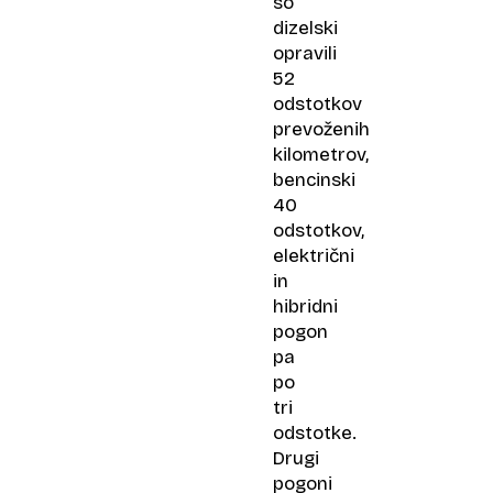
so
dizelski
opravili
52
odstotkov
prevoženih
kilometrov,
bencinski
40
odstotkov,
električni
in
hibridni
pogon
pa
po
tri
odstotke.
Drugi
pogoni