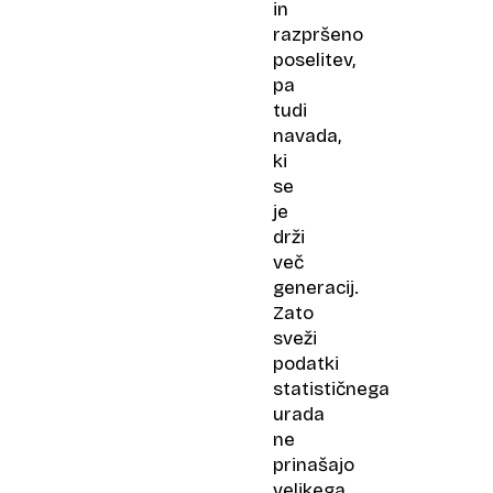
in
razpršeno
poselitev,
pa
tudi
navada,
ki
se
je
drži
več
generacij.
Zato
sveži
podatki
statističnega
urada
ne
prinašajo
velikega