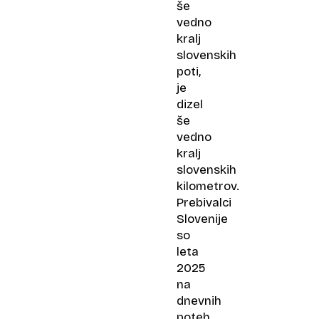
še
vedno
kralj
slovenskih
poti,
je
dizel
še
vedno
kralj
slovenskih
kilometrov.
Prebivalci
Slovenije
so
leta
2025
na
dnevnih
poteh