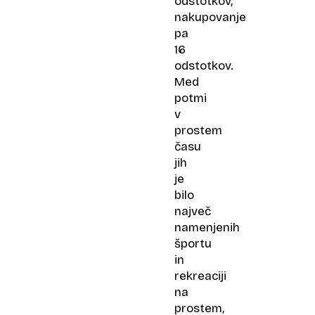
odstotkov,
nakupovanje
pa
16
odstotkov.
Med
potmi
v
prostem
času
jih
je
bilo
največ
namenjenih
športu
in
rekreaciji
na
prostem,