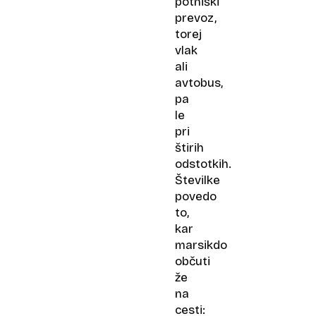
potniški
prevoz,
torej
vlak
ali
avtobus,
pa
le
pri
štirih
odstotkih.
Številke
povedo
to,
kar
marsikdo
občuti
že
na
cesti: