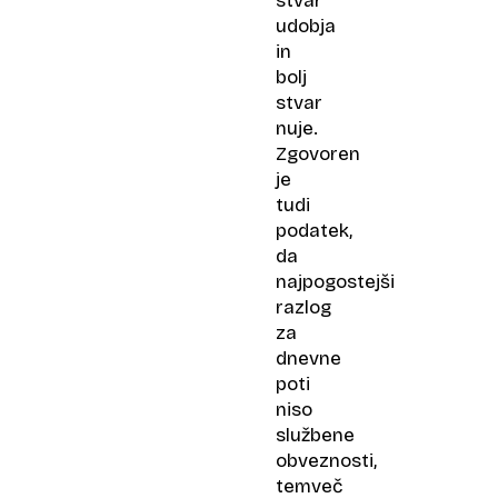
stvar
udobja
in
bolj
stvar
nuje.
Zgovoren
je
tudi
podatek,
da
najpogostejši
razlog
za
dnevne
poti
niso
službene
obveznosti,
temveč