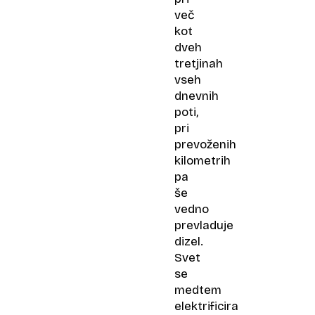
več
kot
dveh
tretjinah
vseh
dnevnih
poti,
pri
prevoženih
kilometrih
pa
še
vedno
prevladuje
dizel.
Svet
se
medtem
elektrificira