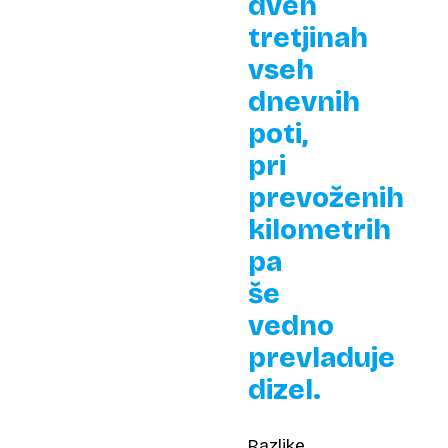
dveh
tretjinah
vseh
dnevnih
poti,
pri
prevoženih
kilometrih
pa
še
vedno
prevladuje
dizel.
Razlike