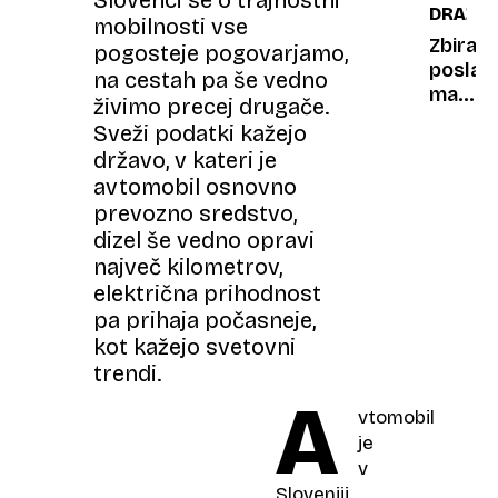
DRAŽB
zakaj
ena
mobilnosti vse
to ni
prvih
Zbirate
pogosteje pogovarjamo,
nujno
televiz
poslast
na cestah pa še vedno
slabo
vedeže
maket
živimo precej drugače.
pri
ponos
Sveži podatki kažejo
nas
britan
državo, v kateri je
mornar
avtomobil osnovno
ki so
prevozno sredstvo,
jo
dizel še vedno opravi
izdelov
največ kilometrov,
kar
pet
električna prihodnost
let
pa prihaja počasneje,
kot kažejo svetovni
trendi.
A
vtomobil
je
v
Sloveniji