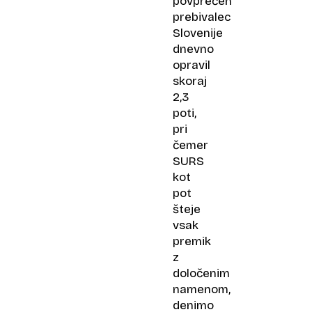
povprečen
prebivalec
Slovenije
dnevno
opravil
skoraj
2,3
poti,
pri
čemer
SURS
kot
pot
šteje
vsak
premik
z
določenim
namenom,
denimo