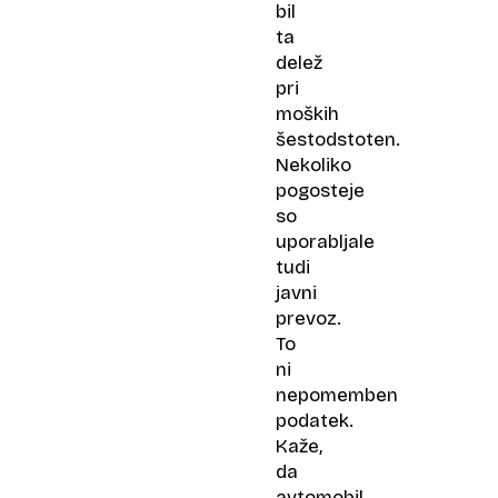
bil
ta
delež
pri
moških
šestodstoten.
Nekoliko
pogosteje
so
uporabljale
tudi
javni
prevoz.
To
ni
nepomemben
podatek.
Kaže,
da
avtomobil