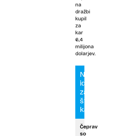
na
dražbi
kupil
za
kar
6,4
milijona
dolarjev.
Nove
ideje
zaradi
številnih
kazni
Čeprav
so