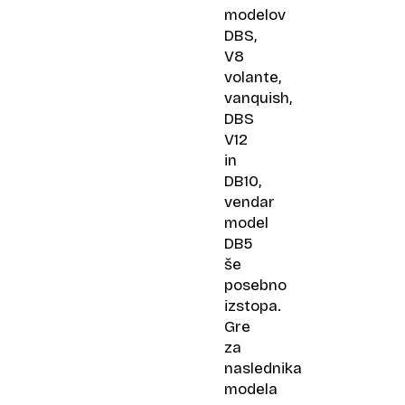
modelov
DBS,
V8
volante,
vanquish,
DBS
V12
in
DB10,
vendar
model
DB5
še
posebno
izstopa.
Gre
za
naslednika
modela