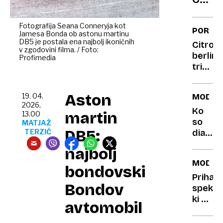
kdaj
250+
nevar
je
stanj
Fotografija Seana Conneryja kot
PORTR
Jamesa Bonda ob astonu martinu
elektr
DB5 je postala ena najbolj ikoničnih
Citroë
velne
v zgodovini filma.​ / Foto:
berling
Profimedia
na
trides
zadnji
let
pogo
med
Aston
19. 04.
MODA
delom
2026,
in
Ko
martin
13.00
družin
so
MATJAŽ
DB5:
TERZIČ
diaman
(tudi)
najbolj
pasji
MODA
najbolj
bondovski
prijatel
Prihaja
Bondov
spekta
ki ne
avtomobil
gleda
nazaj,