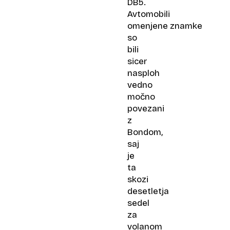
DB5.
Avtomobili
omenjene znamke
so
bili
sicer
nasploh
vedno
močno
povezani
z
Bondom,
saj
je
ta
skozi
desetletja
sedel
za
volanom