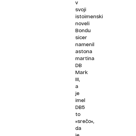
v
svoji
istoimenski
noveli
Bondu
sicer
namenil
astona
martina
DB
Mark
III,
a
je
imel
DB5
to
»srečo«,
da
je