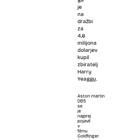
je
na
dražbi
za
4,6
milijona
dolarjev
kupil
zbiratelj
Harry
Yeaggy.
Aston martin
DB5
se
je
najprej
pojavil
v
filmu
Goldfinger.