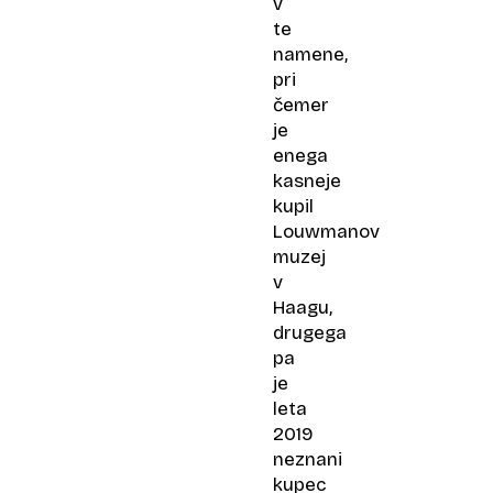
v
te
namene,
pri
čemer
je
enega
kasneje
kupil
Louwmanov
muzej
v
Haagu,
drugega
pa
je
leta
2019
neznani
kupec