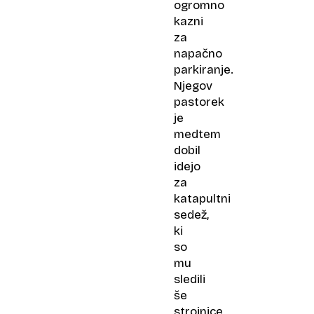
ogromno
kazni
za
napačno
parkiranje.
Njegov
pastorek
je
medtem
dobil
idejo
za
katapultni
sedež,
ki
so
mu
sledili
še
strojnice,