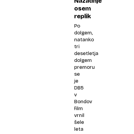
Nazadnje
osem
replik
Po
dolgem,
natanko
tri
desetletja
dolgem
premoru
se
je
DB5
v
Bondov
film
vrnil
šele
leta