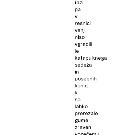
fazi
pa
v
resnici
vanj
niso
vgradili
le
katapultnega
sedeža
in
posebnih
konic,
ki
so
lahko
prerezale
gume
zraven
vozečemu