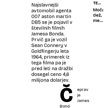
TEST
ampak
Najslavnejši
ADAC
samoz
Močan
avtomobil agenta
stopa
dež,
007 aston martin
naprej
megla
DB5 se je pojavil v
in
številnih filmih
nizko
Jamesa Bonda.
sonce:
Prvič ga je vozil
kateri
Sean Connery v
avto
Goldfingerju leta
se je
1964, primerek iz
izkazal
tega filma pa je
najbolj
pred leti na dražbi
in
kateri
dosegel ceno 4,6
najsla
milijona dolarjev.
Č
eprav
je
James
Bond