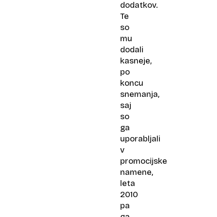
dodatkov.
Te
so
mu
dodali
kasneje,
po
koncu
snemanja,
saj
so
ga
uporabljali
v
promocijske
namene,
leta
2010
pa
ga