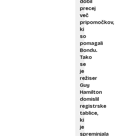
dobil
precej
več
pripomočkov,
ki
so
pomagali
Bondu.
Tako
se
je
režiser
Guy
Hamilton
domislil
registrske
tablice,
ki
je
spreminjala