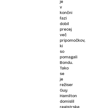
je
v
končni
fazi
dobil
precej
več
pripomočkov,
ki
so
pomagali
Bondu.
Tako
se
je
režiser
Guy
Hamilton
domislil
registrske