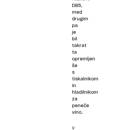
DB5,
med
drugim
pa
je
bil
takrat
ta
opremljen
še
s
tiskalnikom
in
hladilnikom
za
peneče
vino.
V