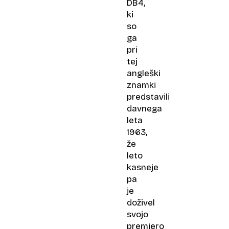
DB4,
ki
so
ga
pri
tej
angleški
znamki
predstavili
davnega
leta
1963,
že
leto
kasneje
pa
je
doživel
svojo
premiero