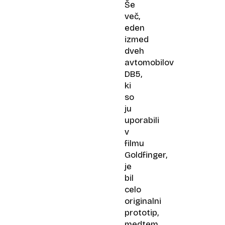
Še
več,
eden
izmed
dveh
avtomobilov
DB5,
ki
so
ju
uporabili
v
filmu
Goldfinger,
je
bil
celo
originalni
prototip,
medtem