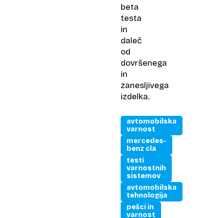
beta
testa
in
daleč
od
dovršenega
in
zanesljivega
izdelka.
avtomobilska
varnost
mercedes-
benz cla
testi
varnostnih
sistemov
avtomobilska
tehnologija
pešci in
varnost