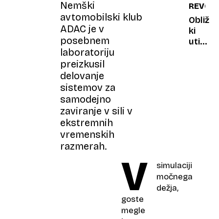
Nemški
REVOLU
industr
avtomobilski klub
Obliž,
ADAC je v
ki
posebnem
utiša
laboratoriju
glas
odvisno
preizkusil
prihod
delovanje
brez
sistemov za
kemije
samodejno
zaviranje v sili v
ekstremnih
vremenskih
razmerah.
V
simulaciji
močnega
dežja,
goste
megle