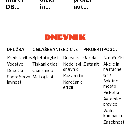
KULTURI,
DB5:
in
avtov
6.
najbolj
bencinu:
s
DEL
bondovski
avtomobil,
posrečenim
Bondov
ki
imenom
avtomobil
kuri
patentiral
amonijak
stranišče
v
DRUŽBA
OGLAŠEVANJE
EDICIJE
PROJEKTI
POGOJI
vozilu
Predstavitev
Spletni oglasi
Dnevnik
Gazela
Naročniški
Vodstvo
Tiskani oglasi
Nedeljski
Zlata nit
Akcije in
dnevnik
nagradne
Dosežki
Osmrtnice
igre
Razvedrilo
Sporočila za
Mali oglasi
Spletno
javnost
Naročanje
mesto
edicij
Piškotki
Avtorske
pravice
Volilna
kampanja
Zasebnost