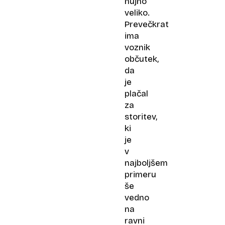
nujno
veliko.
Prevečkrat
ima
voznik
občutek,
da
je
plačal
za
storitev,
ki
je
v
najboljšem
primeru
še
vedno
na
ravni