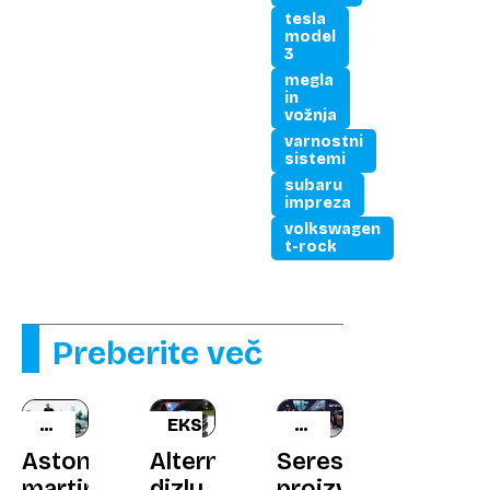
tesla
model
3
megla
in
vožnja
varnostni
sistemi
subaru
impreza
volkswagen
t-rock
Preberite več
AVTOMOBILI
EKSPERIMENT
DODATNA
V
OPREMA
Aston
Alternativa
Seres:
POPULARNI
martin
dizlu
proizvajalec