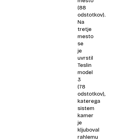
mesto
(88
odstotkov).
Na
tretje
mesto
se
je
uvrstil
Teslin
model
3
(78
odstotkov),
katerega
sistem
kamer
je
kljuboval
rahlemu