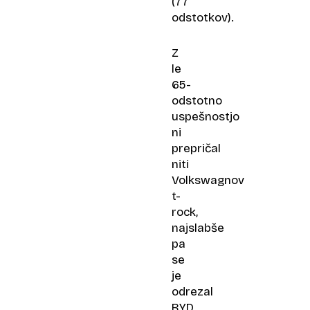
(77
odstotkov).
Z
le
65-
odstotno
uspešnostjo
ni
prepričal
niti
Volkswagnov
t-
rock,
najslabše
pa
se
je
odrezal
BYD