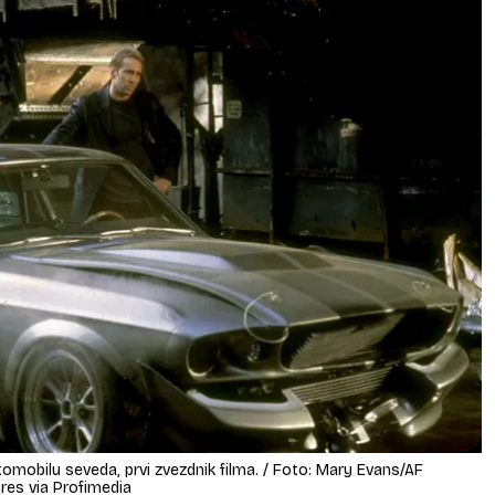
vtomobilu seveda, prvi zvezdnik filma. / Foto: Mary Evans/AF
es​ via Profimedia