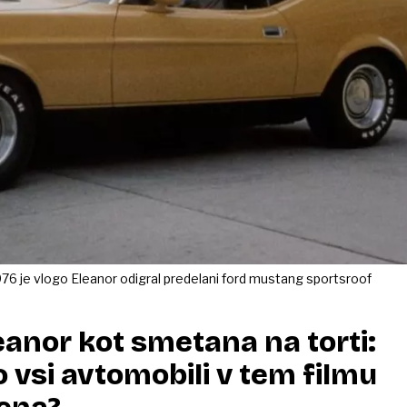
976 je vlogo Eleanor odigral predelani ford mustang sportsroof
eanor kot smetana na torti:
o vsi avtomobili v tem filmu