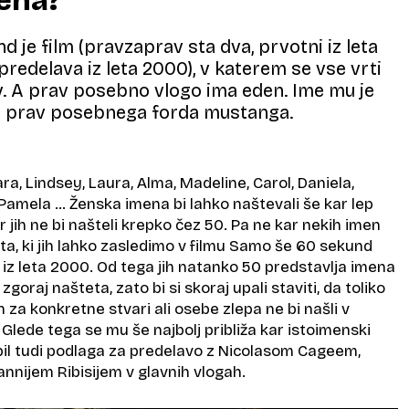
ena?
 je film (pravzaprav sta dva, prvotni iz leta
predelava iz leta 2000), v katerem se vse vrti
v. A prav posebno vlogo ima eden. Ime mu je
za prav posebnega forda mustanga.
ra, Lindsey, Laura, Alma, Madeline, Carol, Daniela,
 Pamela … Ženska imena bi lahko naštevali še kar lep
r jih ne bi našteli krepko čez 50. Pa ne kar nekih imen
a, ki jih lahko zasledimo v filmu Samo še 60 sekund
 iz leta 2000. Od tega jih natanko 50 predstavlja imena
zgoraj našteta, zato bi si skoraj upali staviti, da toliko
n za konkretne stvari ali osebe zlepa ne bi našli v
lede tega se mu še najbolj približa kar istoimenski
je bil tudi podlaga za predelavo z Nicolasom Cageem,
vannijem Ribisijem v glavnih vlogah.