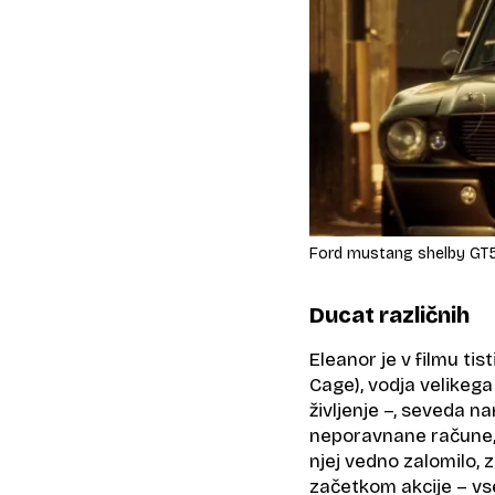
Ford mustang shelby GT5
Ducat različnih
Eleanor je v filmu ti
Cage), vodja velikega 
življenje –, seveda 
neporavnane račune, s
njej vedno zalomilo, z
začetkom akcije – vs