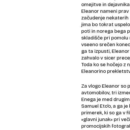
omejitve in dejavnik
Eleanor nameni prav 
začudenje nekaterih k
jima bo tokrat uspelo
poti in norega bega p
skladišče pri pomolu
vseeno srečen konec, s
ga ta izpusti, Eleanor
zahvalo v sicer prec
Toda ko se hočejo z n
Eleanorino prekletst
Za vlogo Eleanor so p
avtomobilov, tri izmed
Enega je med drugimi
Samuel Eto'o, a ga je 
primerek, ki so ga v 
»glavni junak« pri več
promocijskih fotogra