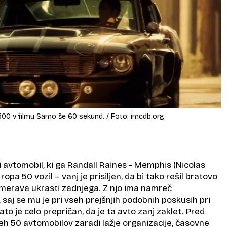
00 v filmu Samo še 60 sekund. / Foto: imcdb.org
sti avtomobil, ki ga Randall Raines - Memphis (Nicolas
ropa 50 vozil – vanj je prisiljen, da bi tako rešil bratovo
namerava ukrasti zadnjega. Z njo ima namreč
aj se mu je pri vseh prejšnjih podobnih poskusih pri
ato je celo prepričan, da je ta avto zanj zaklet. Pred
eh 50 avtomobilov zaradi lažje organizacije, časovne