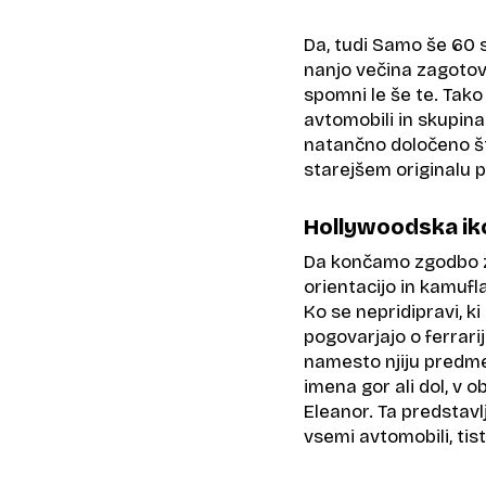
Da, tudi Samo še 60 s
nanjo večina zagotovo
spomni le še te. Tak
avtomobili in skupina
natančno določeno šte
starejšem originalu 
Hollywoodska i
Da končamo zgodbo z ž
orientacijo in kamu
Ko se nepridipravi, ki
pogovarjajo o ferrarij
namesto njiju predmet
imena gor ali dol, v 
Eleanor. Ta predstavl
vsemi avtomobili, tist