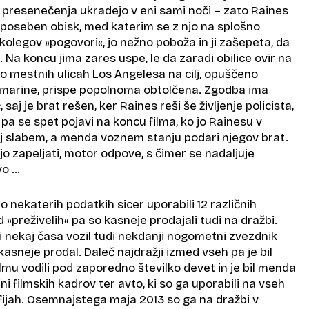
a presenečenja ukradejo v eni sami noči – zato Raines
poseben obisk, med katerim se z njo na splošno
olegov »pogovori«, jo nežno poboža in ji zašepeta, da
. Na koncu jima zares uspe, le da zaradi obilice ovir na
o mestnih ulicah Los Angelesa na cilj, opuščeno
 marine, prispe popolnoma obtolčena. Zgodba ima
aj je brat rešen, ker Raines reši še življenje policista,
 pa se spet pojavi na koncu filma, ko jo Rainesu v
ej slabem, a menda voznem stanju podari njegov brat.
jo zapeljati, motor odpove, s čimer se nadaljuje
vo …
o nekaterih podatkih sicer uporabili 12 različnih
 »preživelih« pa so kasneje prodajali tudi na dražbi.
 nekaj časa vozil tudi nekdanji nogometni zvezdnik
kasneje prodal. Daleč najdražji izmed vseh pa je bil
filmu vodili pod zaporedno številko devet in je bil menda
ini filmskih kadrov ter avto, ki so ga uporabili na vseh
fijah. Osemnajstega maja 2013 so ga na dražbi v