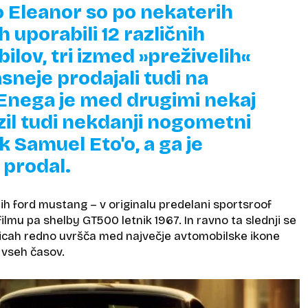
o Eleanor so po nekaterih
 uporabili 12 različnih
ilov, tri izmed »preživelih«
sneje prodajali tudi na
 Enega je med drugimi nekaj
zil tudi nekdanji nogometni
 Samuel Eto'o, a ga je
 prodal.
mih ford mustang – v originalu predelani sportsroof
filmu pa shelby GT500 letnik 1967. In ravno ta slednji se
icah redno uvršča med največje avtomobilske ikone
 vseh časov.