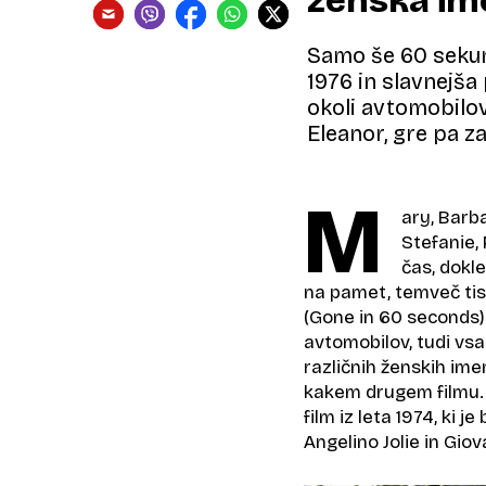
ženska im
Samo še 60 sekund
1976 in slavnejša 
okoli avtomobilo
Eleanor, gre pa 
M
ary, Barba
Stefanie,
čas, dokle
na pamet, temveč tist
(Gone in 60 seconds)
avtomobilov, tudi vsa 
različnih ženskih ime
kakem drugem filmu. G
film iz leta 1974, ki 
Angelino Jolie in Gio