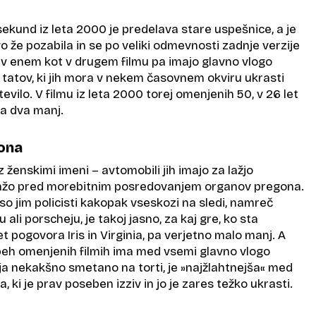
ekund iz leta 2000 je predelava stare uspešnice, a je
 že pozabila in se po veliki odmevnosti zadnje verzije
o v enem kot v drugem filmu pa imajo glavno vlogo
 tatov, ki jih mora v nekem časovnem okviru ukrasti
vilo. V filmu iz leta 2000 torej omenjenih 50, v 26 let
pa dva manj.
kona
enskimi imeni – avtomobili jih imajo za lažjo
flažo pred morebitnim posredovanjem organov pregona.
 so jim policisti kakopak vseskozi na sledi, namreč
u ali porscheju, je takoj jasno, za kaj gre, ko sta
 pogovora Iris in Virginia, pa verjetno malo manj. A
obeh omenjenih filmih ima med vsemi glavno vlogo
ja nekakšno smetano na torti, je »najžlahtnejša« med
a, ki je prav poseben izziv in jo je zares težko ukrasti.