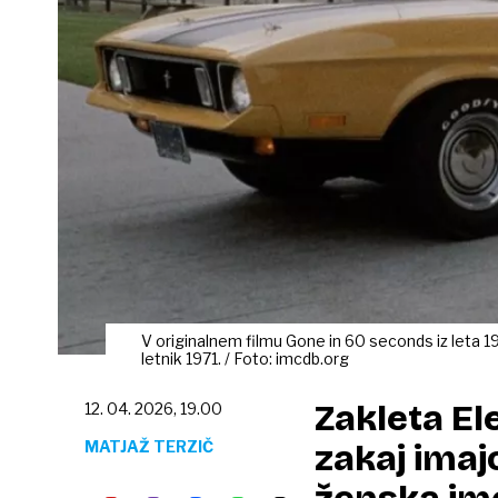
V originalnem filmu Gone in 60 seconds iz leta 1
letnik 1971. / Foto: imcdb.org
Zakleta El
12. 04. 2026, 19.00
MATJAŽ TERZIČ
zakaj imaj