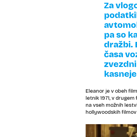
Za vlog
podatkih
avtomob
pa so ka
dražbi.
časa vo
zvezdnik
kasneje
Eleanor je v obeh fil
letnik 1971, v drugem 
na vseh možnih lestv
hollywoodskih filmov