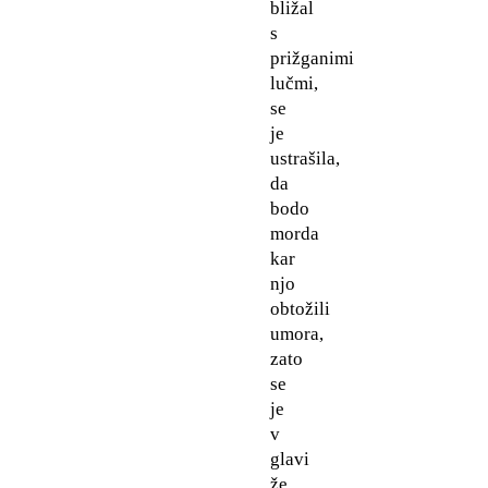
bližal
s
prižganimi
lučmi,
se
je
ustrašila,
da
bodo
morda
kar
njo
obtožili
umora,
zato
se
je
v
glavi
že