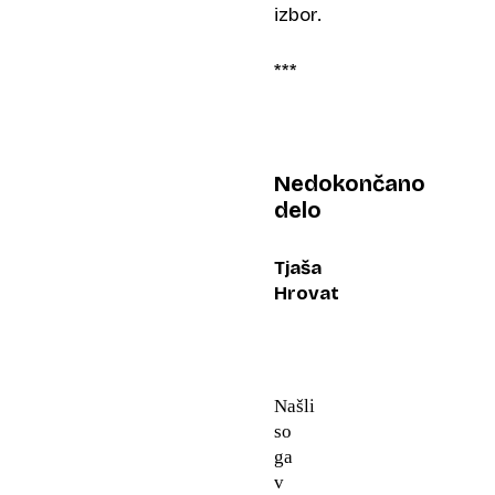
izbor.
***
Nedokončano
delo
Tjaša
Hrovat
Našli
so
ga
v