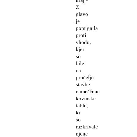
kraj.«
Z
glavo
je
pomignila
proti
vhodu,
kjer
so
bile
na
pročelju
stavbe
nameščene
kovinske
table,
ki
so
razkrivale
njene