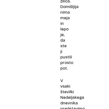
žilica.
Domišljija
nima
meja
in
lepo
je,
da
ste
ji
pustili
prosto
pot.
V
vsaki
številki
Nedeljskega
dnevnika
predstavimo