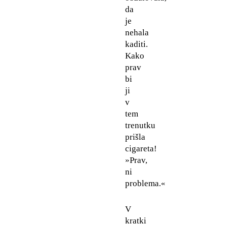
da
je
nehala
kaditi.
Kako
prav
bi
ji
v
tem
trenutku
prišla
cigareta!
»Prav,
ni
problema.«
V
kratki