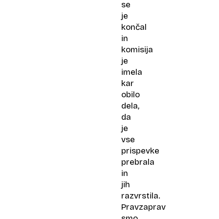
se
je
končal
in
komisija
je
imela
kar
obilo
dela,
da
je
vse
prispevke
prebrala
in
jih
razvrstila.
Pravzaprav
smo