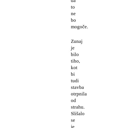
da
to
ne
bo
mogoče.
Zunaj
je
bilo
tiho,
kot
bi
tudi
stavba
otrpnila
od
strahu.
Slišalo
se
je