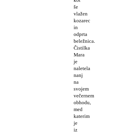
kot
še
vlažen
kozarec
in
odprta
beležnica.
Čistilka
Mara
je
naletela
nanj
na
svojem
večernem
obhodu,
med
katerim
je
iz