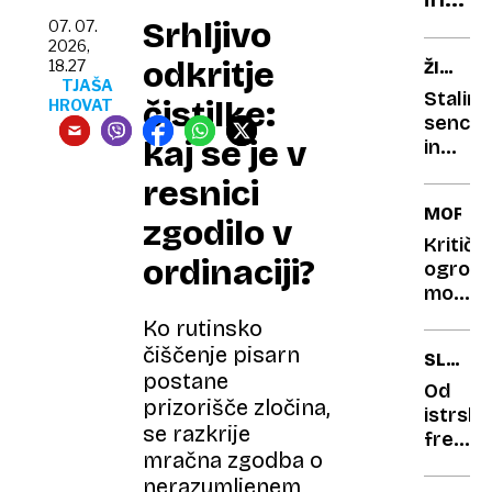
očeta
dragi
Srhljivo
ameri
07. 07.
2026,
nakit:
gastr
odkritje
18.27
ŽIVLJE
poglej
TJAŠA
REVOL
Stalin
čistilke:
o
HROVAT
senca
čem
kaj se je v
in
so
roman
resnici
Slove
s
MORJE
brali
Frido
zgodilo v
pred
Kahlo:
Kritičn
ordinaciji?
osuplji
ogrože
90
pot
morski
leti
revoluc
golobi
Ko rutinsko
Trock
ogroža
čiščenje pisarn
SLOVEN
školjči
postane
LIKOVN
v
Od
prizorišče zločina,
Tržaš
istrski
se razkrije
zalivu
fresk
mračna zgodba o
do
nerazumljenem
pariški