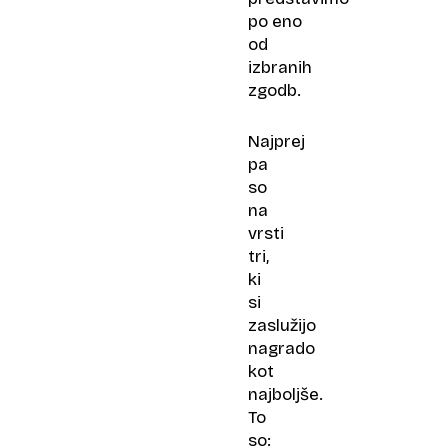
po eno
od
izbranih
zgodb.
Najprej
pa
so
na
vrsti
tri,
ki
si
zaslužijo
nagrado
kot
najboljše.
To
so: