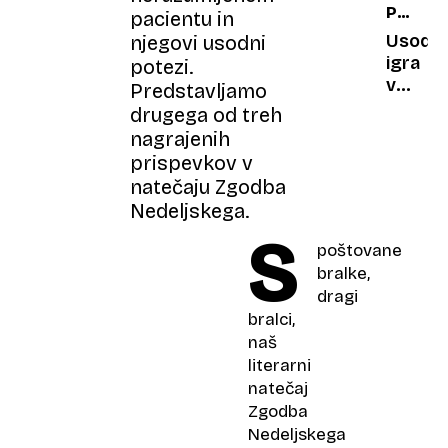
POSLED
pacientu in
ateljej
TRAGED
Spozna
Usodn
njegovi usodni
samosv
igra
potezi.
svet
v
Predstavljamo
Vladimi
trgovin
drugega od treh
Makuc
11-
nagrajenih
letni
prispevkov v
deček
natečaju Zgodba
obtože
Nedeljskega.
enega
S
najbolj
poštovane
smrton
bralke,
požaro
dragi
bralci,
naš
literarni
natečaj
Zgodba
Nedeljskega