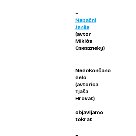
–
Napačni
Janša
(avtor
Miklós
Cseszneky)
–
Nedokončano
delo
(avtorica
Tjaša
Hrovat)
-
objavljamo
tokrat
–