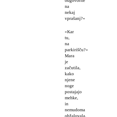
odgovorite
na
nekaj
vprašanj?«
»Kar
tu,
na
parkirišču?«
Mara
je
začutila,
kako
njene
noge
postajajo
mehke,
in
nemudoma
obžalovala,