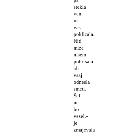
pa
stekla
ven
in
vas
poklicala.
Niti
mize
nisem
pobrisala
ali
vsaj
odnesla
smeti.
Šef
ne
bo
vesel,«
je
zmajevala