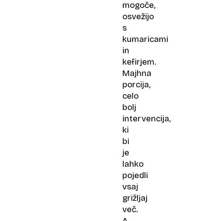
mogoče,
osvežijo
s
kumaricami
in
kefirjem.
Majhna
porcija,
celo
bolj
intervencija,
ki
bi
je
lahko
pojedli
vsaj
grižljaj
več.
A