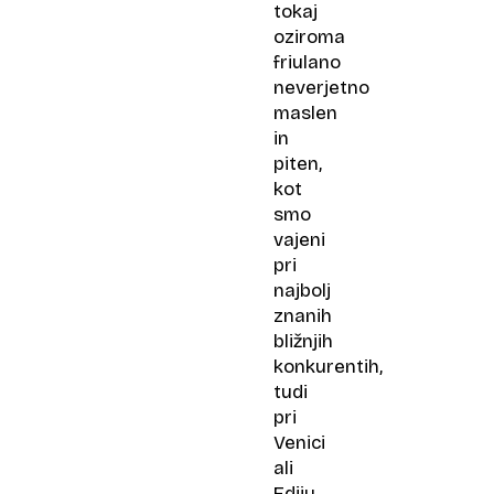
tokaj
oziroma
friulano
neverjetno
maslen
in
piten,
kot
smo
vajeni
pri
najbolj
znanih
bližnjih
konkurentih,
tudi
pri
Venici
ali
Ediju