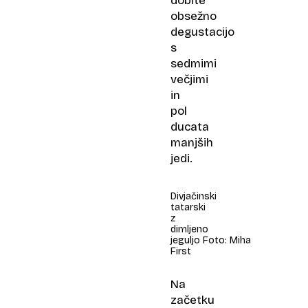
dobite
obsežno
degustacijo
s
sedmimi
večjimi
in
pol
ducata
manjših
jedi.
Divjačinski
tatarski
z
dimljeno
jeguljo Foto: Miha
First
Na
začetku