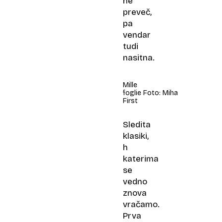
ne
preveč,
pa
vendar
tudi
nasitna.
Mille
foglie Foto: Miha
First
Sledita
klasiki,
h
katerima
se
vedno
znova
vračamo.
Prva