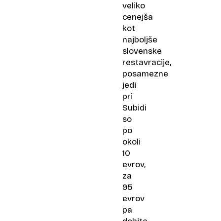
veliko
cenejša
kot
najboljše
slovenske
restavracije,
posamezne
jedi
pri
Subidi
so
po
okoli
10
evrov,
za
95
evrov
pa