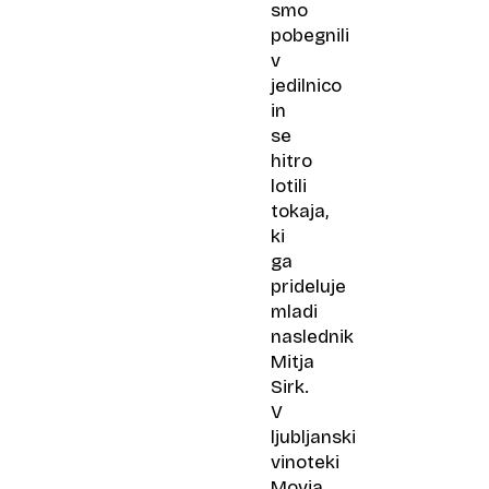
smo
pobegnili
v
jedilnico
in
se
hitro
lotili
tokaja,
ki
ga
prideluje
mladi
naslednik
Mitja
Sirk.
V
ljubljanski
vinoteki
Movia