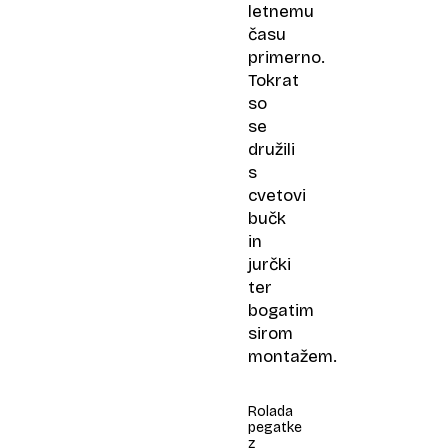
letnemu
času
primerno.
Tokrat
so
se
družili
s
cvetovi
bučk
in
jurčki
ter
bogatim
sirom
montažem.
Rolada
pegatke
z