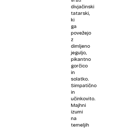
vrsti
divjačinski
tatarski,
ki
ga
povežejo
z
dimljeno
jeguljo,
pikantno
gorčico
in
solatko.
Simpatično
in
učinkovito.
Majhni
izumi
na
temeljih