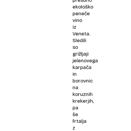
presuho
ekološko
peneče
vino
iz
Veneta.
Sledili
so
grižljaji
jelenovega
karpača
in
borovnic
na
koruznih
krekerjih,
pa
še
frtalja
z