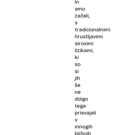
In
smo
začeli,
s
tradicionalnimi
hrustljavimi
sirovimi
lizikami,
ki
so
si
jih
še
ne
dolgo
tega
prisvajali
v
mnogih
bližnjih