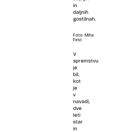
in
daljnih
gostilnah.
Foto: Miha
First
V
spremstvu
je
bil,
kot
je
v
navadi,
dve
leti
star
in