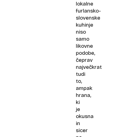
lokalne
furlansko-
slovenske
kuhinje
niso
samo
likovne
podobe,
čeprav
največkrat
tudi
to,
ampak
hrana,
ki
je
okusna
in
sicer