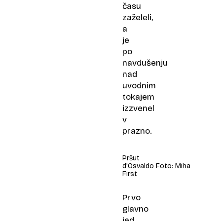
času
zaželeli,
a
je
po
navdušenju
nad
uvodnim
tokajem
izzvenel
v
prazno.
Pršut
d'Osvaldo Foto: Miha
First
Prvo
glavno
jed,