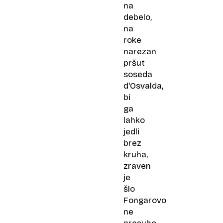
na
debelo,
na
roke
narezan
pršut
soseda
d'Osvalda,
bi
ga
lahko
jedli
brez
kruha,
zraven
je
šlo
Fongarovo
ne