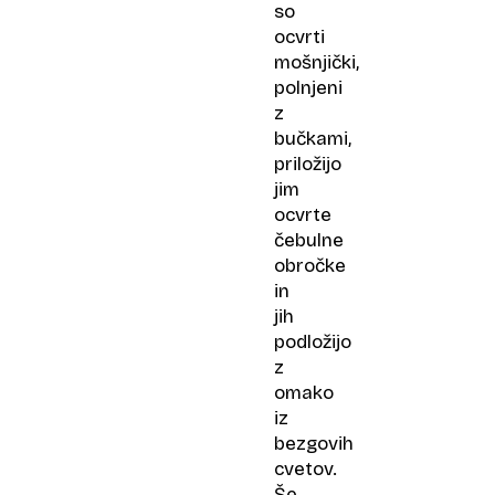
so
ocvrti
mošnjički,
polnjeni
z
bučkami,
priložijo
jim
ocvrte
čebulne
obročke
in
jih
podložijo
z
omako
iz
bezgovih
cvetov.
Še