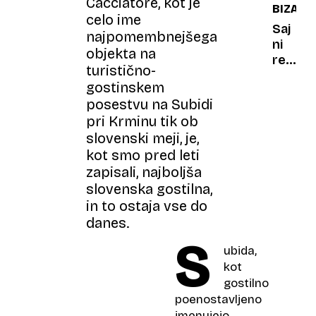
Cacciatore, kot je
BIZAR
razisko
celo ime
so
Saj
najpomembnejšega
zdaj
ni
objekta na
ugotovi
res,
turistično-
zakaj
pa
gostinskem
je:
posestvu na Subidi
Trump
pri Krminu tik ob
zdravi
slovenski meji, je,
hollyw
»pacie
kot smo pred leti
zapisali, najboljša
slovenska gostilna,
in to ostaja vse do
danes.
S
ubida,
kot
gostilno
poenostavljeno
imenujejo