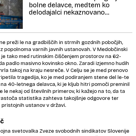
bolne delavce, medtem ko
delodajalci nekaznovano
proizvajajo invalide«
e preži le na gradbiščih in strmih gozdnih pobočjih,
ez popolnoma varnih javnih ustanovah. V Medobčinski
ec je tako med rutinskim čiščenjem prostorov na 62-
da padlo masivno kovinsko okno. Zaradi izjemno hudih
rla takoj na kraju nesreče. V Celju se je med prenovo
ipetila tragedija, ko je med podiranjem stene del le-te
a 40-letnega delavca, ki je kljub hitri pomoči preminil
e le nekaj od številnih primerov, ki kažejo na to, da ta
rastoča statistika zahteva takojšnje odgovore ter
pristojnih ustanov v državi.
eč
ojna svetovalka Zveze svobodnih sindikatov Slovenije