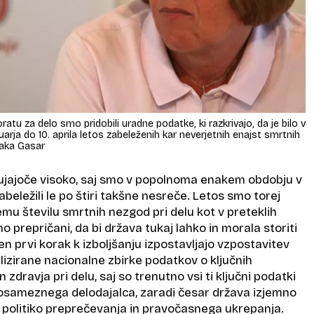
tu za delo smo pridobili uradne podatke, ki razkrivajo, da je bilo v
arja do 10. aprila letos zabeleženih kar neverjetnih enajst smrtnih
Jaka Gasar
zbujajoče visoko, saj smo v popolnoma enakem obdobju v
abeležili le po štiri takšne nesreče. Letos smo torej
jemu številu smrtnih nezgod pri delu kot v preteklih
dno prepričani, da bi država tukaj lahko in morala storiti
en prvi korak k izboljšanju izpostavljajo vzpostavitev
lizirane nacionalne zbirke podatkov o ključnih
n zdravja pri delu, saj so trenutno vsi ti ključni podatki
 posameznega delodajalca, zaradi česar država izjemno
o politiko preprečevanja in pravočasnega ukrepanja.