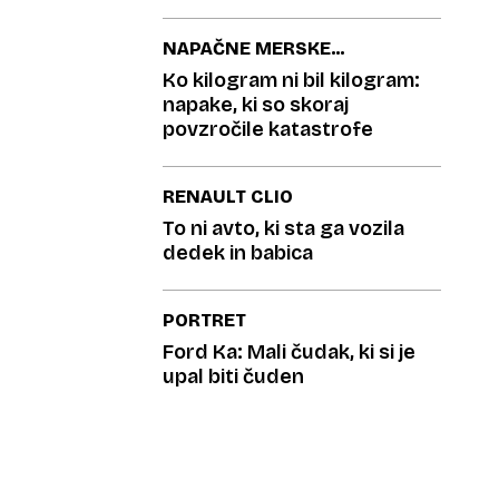
področju
NAPAČNE MERSKE
ENOTE
Ko kilogram ni bil kilogram:
napake, ki so skoraj
povzročile katastrofe
RENAULT CLIO
To ni avto, ki sta ga vozila
dedek in babica
PORTRET
Ford Ka: Mali čudak, ki si je
upal biti čuden