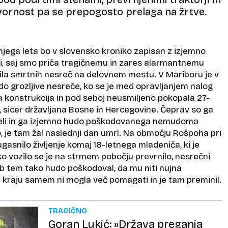
vornost pa se prepogosto prelaga na žrtve.
njega leta bo v slovensko kroniko zapisan z izjemno
i, saj smo priča tragičnemu in zares alarmantnemu
ila smrtnih nesreč na delovnem mestu. V Mariboru je v
 do grozljive nesreče, ko se je med opravljanjem nalog
a konstrukcija in pod seboj neusmiljeno pokopala 27-
 sicer državljana Bosne in Hercegovine. Čeprav so ga
rbeli in ga izjemno hudo poškodovanega nemudoma
co, je tam žal naslednji dan umrl. Na območju Rošpoha pri
ugasnilo življenje komaj 18-letnega mladeniča, ki je
žko vozilo se je na strmem pobočju prevrnilo, nesrečni
ob tem tako hudo poškodoval, da mu niti nujna
kraju samem ni mogla več pomagati in je tam preminil.
TRAGIČNO
Goran Lukić: »Država preganja