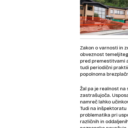
Zakon o varnosti in z
obveznost temeljiteg
pred premestitvami al
tudi periodični prakti
popolnoma brezplačn
Žal pa je realnost n
zastrašujoča. Usposab
namreč lahko učinkov
Tudi na inšpektoratu z
problematika pri uspo
različnih in oddaljenih