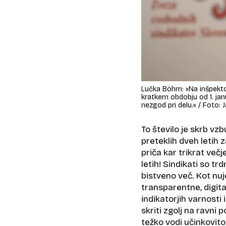
Lučka Böhm: »Na inšpektora
kratkem obdobju od 1. janu
nezgod pri delu.« / Foto: 
To število je skrb v
preteklih dveh letih z
priča kar trikrat več
letih! Sindikati so tr
bistveno več. Kot nuj
transparentne, digita
indikatorjih varnosti i
skriti zgolj na ravni
težko vodi učinkovit