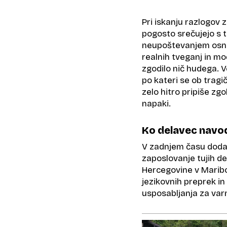
Pri iskanju razlogov 
pogosto srečujejo s t
neupoštevanjem osno
realnih tveganj in mo
zgodilo nič hudega. V
po kateri se ob tragi
zelo hitro pripiše zgo
napaki.
Ko delavec navod
V zadnjem času dodat
zaposlovanje tujih d
Hercegovine v Maribo
jezikovnih preprek i
usposabljanja za var