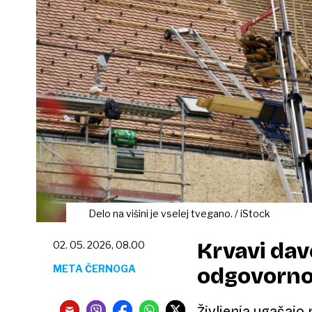
Delo na višini je vselej tvegano. / iStock
Krvavi da
02. 05. 2026, 08.00
META ČERNOGA
odgovornos
Življenja ugašajo