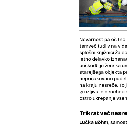
Nevarnost pa očitno n
temveč tudi v na vid
splošni knjižnici Žal
letno delavko iznena
poškodb je ženska um
starejšega objekta pr
nepričakovano padel n
na kraju nesreče. To j
grozljiva in nenehno 
ostro ukrepanje vseh 
Trikrat več nesr
Lučka Böhm
, samost