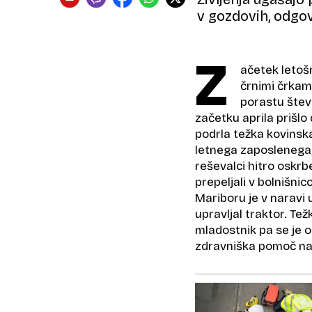
v gozdovih, odgo
Z
ačetek letoš
črnimi črkam
porastu štev
začetku aprila prišlo
podrla težka kovinsk
letnega zaposlenega,
reševalci hitro osk
prepeljali v bolnišni
Mariboru je v naravi 
upravljal traktor. Te
mladostnik pa se je 
zdravniška pomoč na 