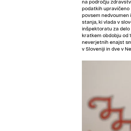
na področju zdravstva
podatkih upravičeno b
povsem nedvoumen in
stanja, ki vlada v sl
inšpektoratu za delo p
kratkem obdobju od 1.
neverjetnih enajst sm
v Sloveniji in dve v Ne