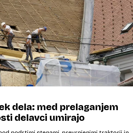
vek dela: med prelaganjem
ti delavci umirajo
 pod podrtimi stenami, prevrnjenimi traktorji in