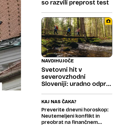
so razvili preprost test
NAVDIHUJOČE
Svetovni hit v
severovzhodni
Sloveniji: uradno odprta
187 kilometrov dolga
pohodniška pravljica
KAJ NAS ČAKA?
Preverite dnevni horoskop:
Neutemeljeni konflikt in
preobrat na finančnem