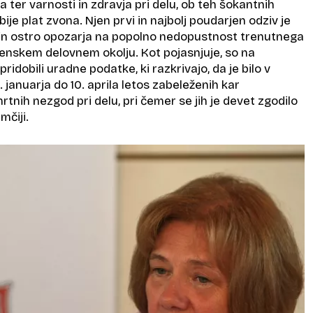
 ter varnosti in zdravja pri delu, ob teh šokantnih
ije plat zvona. Njen prvi in najbolj poudarjen odziv je
 ostro opozarja na popolno nedopustnost trenutnega
ovenskem delovnem okolju. Kot pojasnjuje, so na
ridobili uradne podatke, ki razkrivajo, da je bilo v
 januarja do 10. aprila letos zabeleženih kar
rtnih nezgod pri delu, pri čemer se jih je devet zgodilo
mčiji.