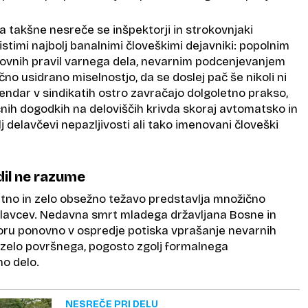
za takšne nesreče se inšpektorji in strokovnjaki
istimi najbolj banalnimi človeškimi dejavniki: popolnim
vnih pravil varnega dela, nevarnim podcenjevanjem
čno usidrano miselnostjo, da se doslej pač še nikoli ni
endar v sindikatih ostro zavračajo dolgoletno prakso,
čnih dogodkih na deloviščih krivda skoraj avtomatsko in
lj delavčevi nepazljivosti ali tako imenovani človeški
il ne razume
no in zelo obsežno težavo predstavlja množično
elavcev. Nedavna smrt mladega državljana Bosne in
ru ponovno v ospredje potiska vprašanje nevarnih
n zelo površnega, pogosto zgolj formalnega
no delo.
NESREČE PRI DELU