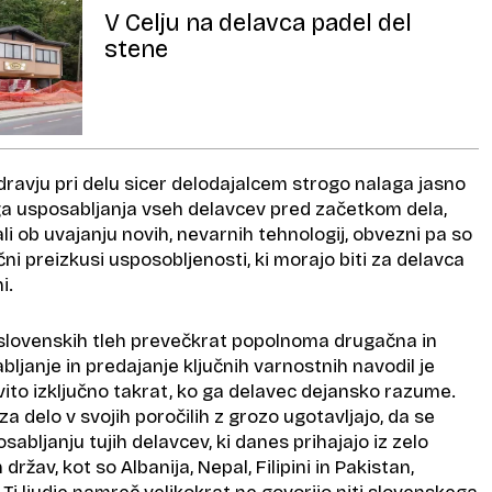
V Celju na delavca padel del
stene
dravju pri delu sicer delodajalcem strogo nalaga jasno
a usposabljanja vseh delavcev pred začetkom dela,
i ob uvajanju novih, nevarnih tehnologij, obvezni pa so
čni preizkusi usposobljenosti, ki morajo biti za delavca
i.
a slovenskih tleh prevečkrat popolnoma drugačna in
ljanje in predajanje ključnih varnostnih navodil je
ito izključno takrat, ko ga delavec dejansko razume.
a delo v svojih poročilih z grozo ugotavljajo, da se
sabljanju tujih delavcev, ki danes prihajajo iz zelo
 držav, kot so Albanija, Nepal, Filipini in Pakistan,