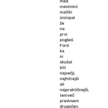
med
mestnimi
malčki
izstopal
že
na
prvi
pogled.
Ford
ka
ni
skušal
biti
največji,
najhitrejši
ali
najpraktičnejši,
temveč
predvsem
drugačen.