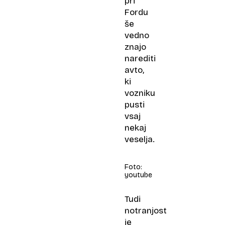
pri
Fordu
še
vedno
znajo
narediti
avto,
ki
vozniku
pusti
vsaj
nekaj
veselja.
Foto:
youtube
Tudi
notranjost
je