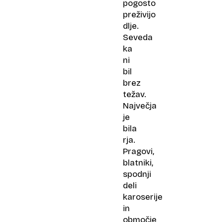
pogosto
preživijo
dlje.
Seveda
ka
ni
bil
brez
težav.
Največja
je
bila
rja.
Pragovi,
blatniki,
spodnji
deli
karoserije
in
območje