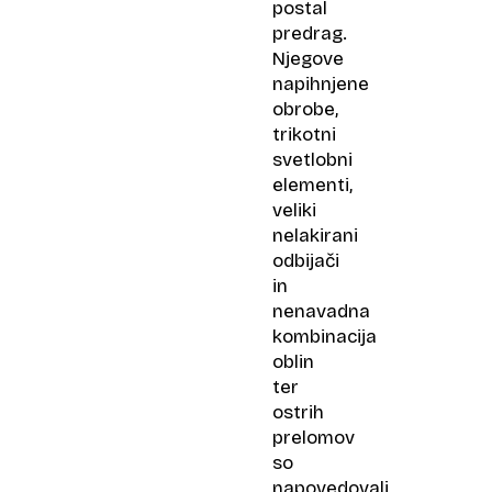
postal
predrag.
Njegove
napihnjene
obrobe,
trikotni
svetlobni
elementi,
veliki
nelakirani
odbijači
in
nenavadna
kombinacija
oblin
ter
ostrih
prelomov
so
napovedovali