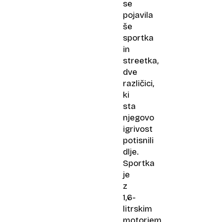
se
pojavila
še
sportka
in
streetka,
dve
različici,
ki
sta
njegovo
igrivost
potisnili
dlje.
Sportka
je
z
1,6-
litrskim
motorjem