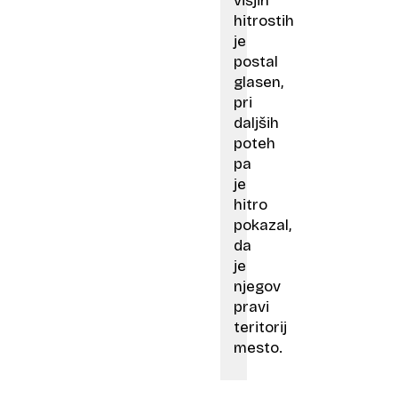
višjih
hitrostih
je
postal
glasen,
pri
daljših
poteh
pa
je
hitro
pokazal,
da
je
njegov
pravi
teritorij
mesto.