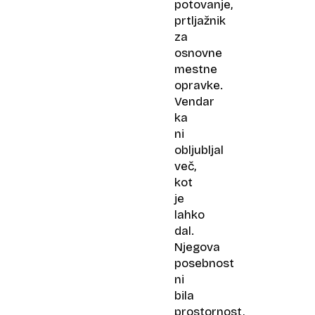
potovanje,
prtljažnik
za
osnovne
mestne
opravke.
Vendar
ka
ni
obljubljal
več,
kot
je
lahko
dal.
Njegova
posebnost
ni
bila
prostornost,