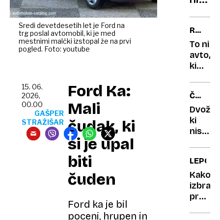
podro
bil
kilog
Sredi devetdesetih let je Ford na
RENAU
trg poslal avtomobil, ki je med
napak
CLIO
mestnimi malčki izstopal že na prvi
To ni
ki
pogled. Foto: youtube
avto,
so
ki
skora
sta
povzr
Ford Ka:
ga
15. 06.
ČUDNI
2026,
katas
vozila
Mali
00.00
AVTOMO
dedek
Dvoživ
GAŠPER
in
ki
čudak, ki
STRAŽIŠAR
babica
niso
si je upal
nikoli
zaživel
biti
LEPOTA
Kako
čuden
izbrati
pravo
Ford ka je bil
kremo
poceni, hrupen in
za