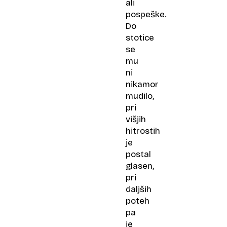
ali
pospeške.
Do
stotice
se
mu
ni
nikamor
mudilo,
pri
višjih
hitrostih
je
postal
glasen,
pri
daljših
poteh
pa
je