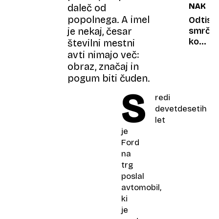
NAKIT
daleč od
sončen
popolnega. A imel
Odtisi
je nekaj, česar
smrčk
kot
številni mestni
osebn
avti nimajo več:
zgodb
obraz, značaj in
pogum biti čuden.
S
redi
devetdesetih
let
je
Ford
na
trg
poslal
avtomobil,
ki
je