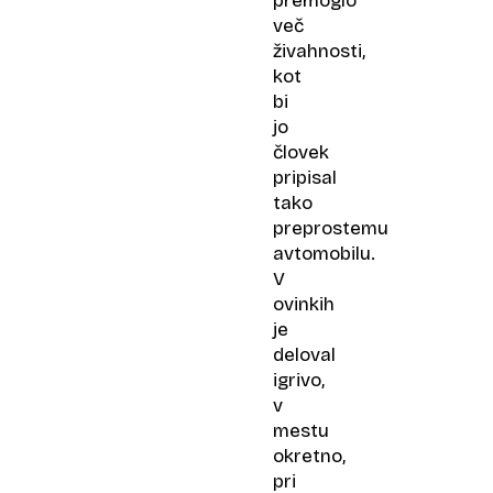
premoglo
več
živahnosti,
kot
bi
jo
človek
pripisal
tako
preprostemu
avtomobilu.
V
ovinkih
je
deloval
igrivo,
v
mestu
okretno,
pri