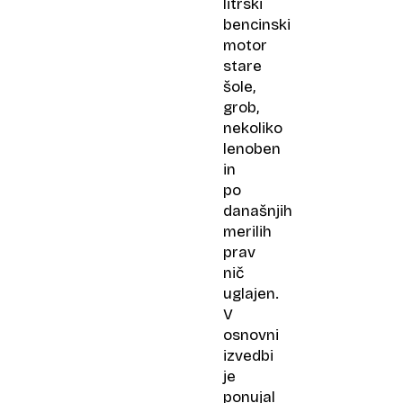
litrski
bencinski
motor
stare
šole,
grob,
nekoliko
lenoben
in
po
današnjih
merilih
prav
nič
uglajen.
V
osnovni
izvedbi
je
ponujal