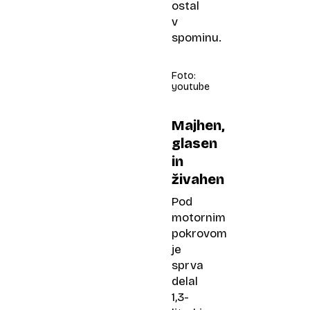
ostal
v
spominu.
Foto:
youtube
Majhen,
glasen
in
živahen
Pod
motornim
pokrovom
je
sprva
delal
1,3-