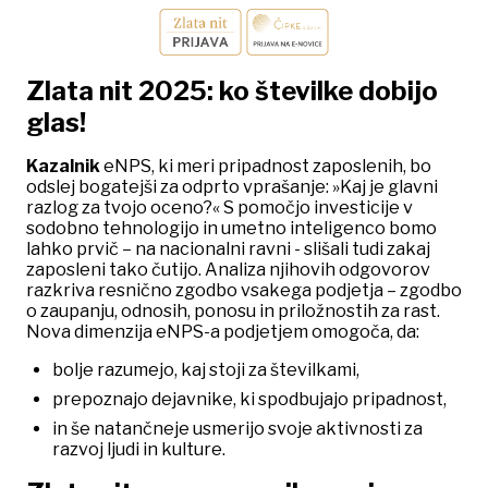
Zlata nit 2025: ko številke dobijo
glas!
Kazalnik
eNPS, ki meri pripadnost zaposlenih, bo
odslej
bogatejši za odprto vprašanje: »Kaj je glavni
razlog za tvojo oceno?« S pomočjo investicije v
sodobno tehnologijo in umetno inteligenco bomo
lahko prvič – na nacionalni ravni - slišali tudi zakaj
zaposleni tako čutijo. Analiza njihovih odgovorov
razkriva resnično zgodbo vsakega podjetja – zgodbo
o zaupanju, odnosih, ponosu in priložnostih za rast.
Nova dimenzija eNPS-a podjetjem omogoča, da:
bolje razumejo, kaj stoji za številkami,
prepoznajo dejavnike, ki spodbujajo pripadnost,
in še natančneje usmerijo svoje aktivnosti za
razvoj ljudi in kulture.