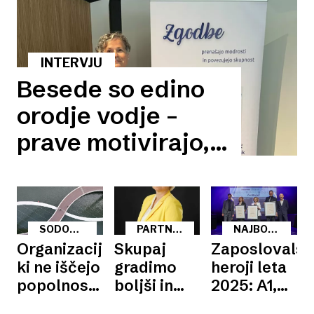
INTERVJU
Besede so edino
orodje vodje –
prave motivirajo,
napačne
prizadenejo in
blokirajo
SODOBNA
PARTNERJI
NAJBOLJŠI
ustvarjalnost
PODJETJA
ZLATE
ZAPOSLOVALCI
Organizacije,
Skupaj
Zaposlovalsk
NITI
SLOVENIJE
ki ne iščejo
gradimo
heroji leta
2025
popolnosti,
boljši in
2025: A1,
temveč
odgovornejši
Loterija