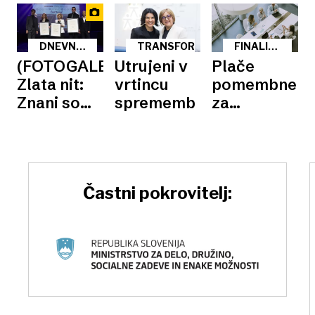
pretočnost
trg dela
Slovenije
in Peruna
DNEVNIKOV
TRANSFORMACIJA
FINALISTI
IZBOR
IZBORA
(FOTOGALERIJA)
Utrujeni v
Plače
ZLATA
Zlata nit:
vrtincu
pomembne
NIT
Znani so
sprememb
za
trije
uspešnost
najboljši
podjetij
zaposlovalci
Slovenije
Častni pokrovitelj: