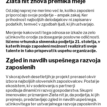
Zlata nit znova premika meje
Od zdaj naprej ne merimo več le, koliko zaposleni
priporočajo svoje podjetje – ampak zakaj. Ker
prihodnost najboljših delodajalcev ni zapisana v
podatkih, temveč v zgodbah ljudi, ki jih ustvarjajo.
Merjenje kakovosti tega odnosa se izkaže za zelo
učinkovito orodje za doseganje poslovne odličnosti.
Iščemo vrhunska slovenska podjetja 21. stoletja, v
katerih imajo zaposleni možnost realizirati svoje
talente in tako prispevati k uspehu organizacije.
Zgled in navdih uspešnega razvoja
zaposlenih
V skoraj dveh desetletjih je projekt prerasel okvir
izbora najboljših slovenskih zaposlovalcev. Postal je
ekosistem, ki v sodelovanju s partnerji
spodbuja dinamični razvoj gospodarstva. Skupni
imenovalec priznanjem Zlata nit je, da podjetja, ki jih
prejmejo, predstavljajo zgled in navdih uspešnega,
učinkovitega ter ustvarjalnega razvoja zaposlenih in