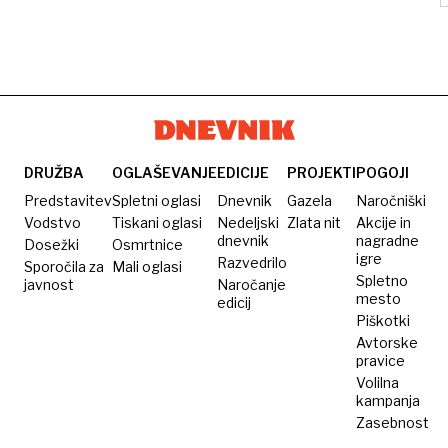
DRUŽBA
OGLAŠEVANJE
EDICIJE
PROJEKTI
POGOJI
Predstavitev
Spletni oglasi
Dnevnik
Gazela
Naročniški
Vodstvo
Tiskani oglasi
Nedeljski
Zlata nit
Akcije in
dnevnik
nagradne
Dosežki
Osmrtnice
igre
Razvedrilo
Sporočila za
Mali oglasi
Spletno
javnost
Naročanje
mesto
edicij
Piškotki
Avtorske
pravice
Volilna
kampanja
Zasebnost