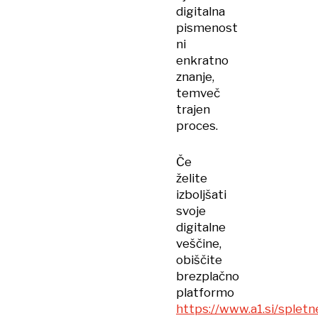
digitalna
pismenost
ni
enkratno
znanje,
temveč
trajen
proces.
Če
želite
izboljšati
svoje
digitalne
veščine,
obiščite
brezplačno
platformo
https://www.a1.si/spletn