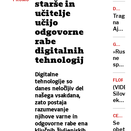
starše in
strank
čistilk
DELOVN
učitelje
opralo
NESREČ
Traged
očitko
učijo
na
odgovorne
Ajdovs
pri
rabe
obnovi
GROŽNJ
digitalnih
strehe
RUSKIH
»Rusija
padel
DRONO
tehnologij
ne
v
spoštu
globino
več
Digitalne
poško
meja«:
so
tehnologije so
FLORID
oster
bile
(VIDEO
danes neločljiv del
odziv
usodn
Silovit
našega vsakdana,
Evrope
eksploz
zato postaja
po
Bezos
razumevanje
napad
raketa
njihove varne in
v
CELJSK
se je
MESNIN
Romuni
odgovorne rabe ena
Se
spreme
obeta
ključnih življenjskih