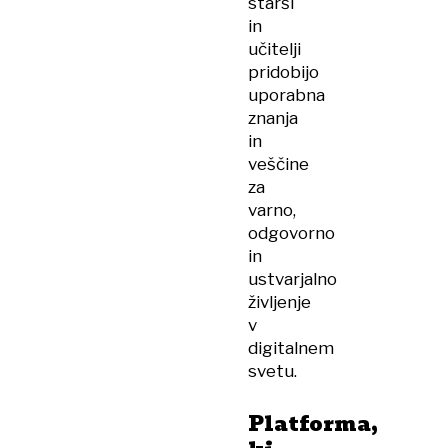
starši
in
učitelji
pridobijo
uporabna
znanja
in
veščine
za
varno,
odgovorno
in
ustvarjalno
življenje
v
digitalnem
svetu.
Platforma,