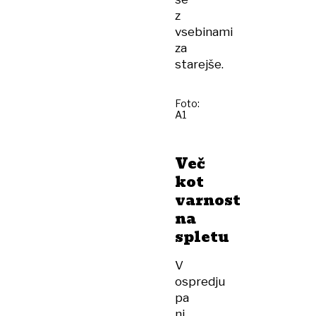
z
vsebinami
za
starejše.
Foto:
A1
Več
kot
varnost
na
spletu
V
ospredju
pa
ni