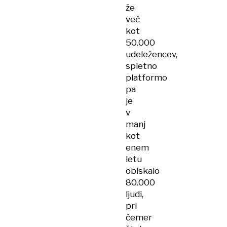
že
več
kot
50.000
udeležencev,
spletno
platformo
pa
je
v
manj
kot
enem
letu
obiskalo
80.000
ljudi,
pri
čemer