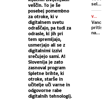
v
selitev
veščin. To je še
ognjen
predel
posebej pomembno
kroglo
mesa
za otroke, ki v
VOJNA
iz
V
digitalnem svetu
Vance
Sloveni
IRANU
odraščajo, pa tudi za
pritisni
na
na
odrasle, ki jih pri
Hrvašk
zavoro
tem spremljajo,
Odobri
usmerjajo ali se z
spora
digitalnimi izzivi
z
srečujejo sami. A1
Iranom
Slovenija je zato
je še
zasnoval program
negot
Spletne brihte, ki
otroke, starše in
učitelje uči varne in
odgovorne rabe
digitalnih tehnologij.