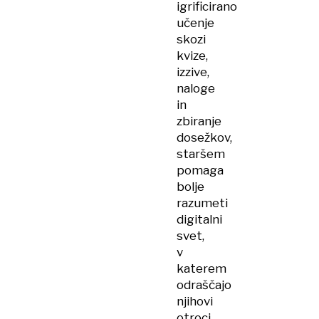
igrificirano
učenje
skozi
kvize,
izzive,
naloge
in
zbiranje
dosežkov,
staršem
pomaga
bolje
razumeti
digitalni
svet,
v
katerem
odraščajo
njihovi
otroci,