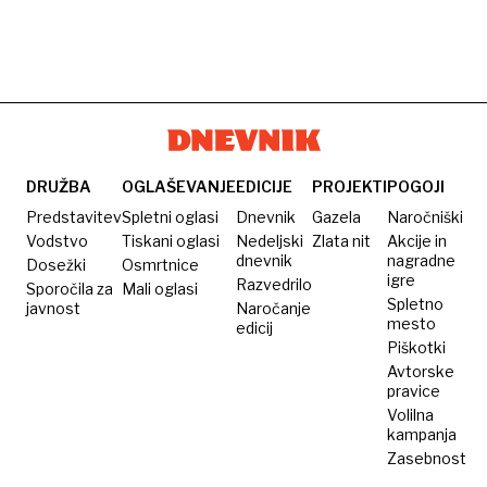
DRUŽBA
OGLAŠEVANJE
EDICIJE
PROJEKTI
POGOJI
Predstavitev
Spletni oglasi
Dnevnik
Gazela
Naročniški
Vodstvo
Tiskani oglasi
Nedeljski
Zlata nit
Akcije in
dnevnik
nagradne
Dosežki
Osmrtnice
igre
Razvedrilo
Sporočila za
Mali oglasi
Spletno
javnost
Naročanje
mesto
edicij
Piškotki
Avtorske
pravice
Volilna
kampanja
Zasebnost