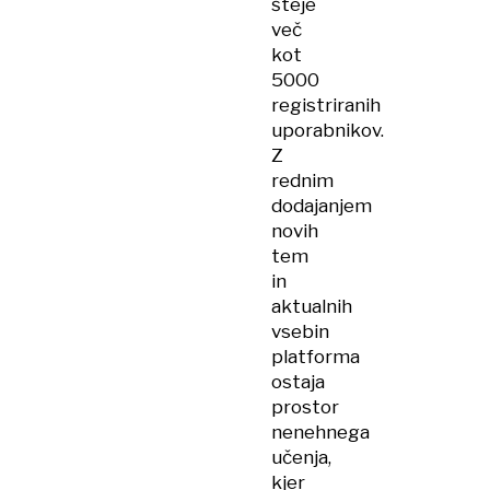
šteje
več
kot
5000
registriranih
uporabnikov.
Z
rednim
dodajanjem
novih
tem
in
aktualnih
vsebin
platforma
ostaja
prostor
nenehnega
učenja,
kjer