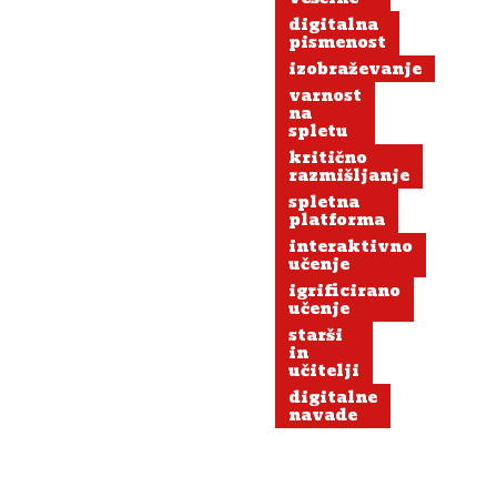
digitalna
pismenost
izobraževanje
varnost
na
spletu
kritično
razmišljanje
spletna
platforma
interaktivno
učenje
igrificirano
učenje
starši
in
učitelji
digitalne
navade