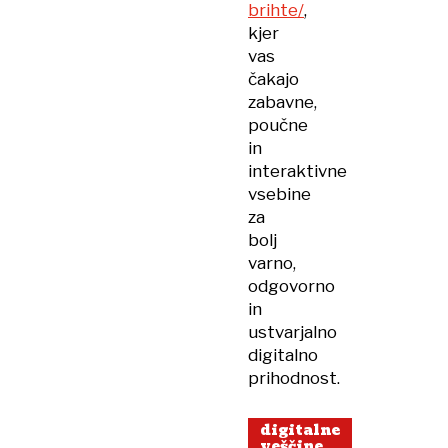
brihte/
,
kjer
vas
čakajo
zabavne,
poučne
in
interaktivne
vsebine
za
bolj
varno,
odgovorno
in
ustvarjalno
digitalno
prihodnost.
digitalne
veščine