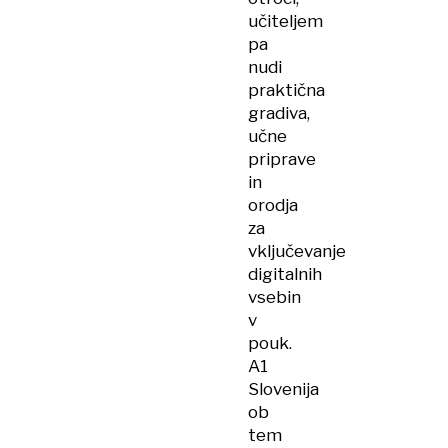
učiteljem
pa
nudi
praktična
gradiva,
učne
priprave
in
orodja
za
vključevanje
digitalnih
vsebin
v
pouk.
A1
Slovenija
ob
tem