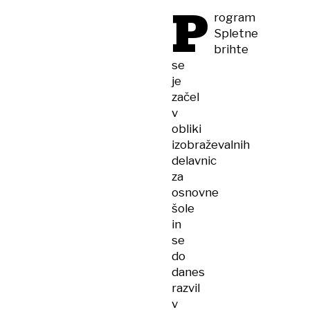
P
rogram
Spletne
brihte
se
je
začel
v
obliki
izobraževalnih
delavnic
za
osnovne
šole
in
se
do
danes
razvil
v