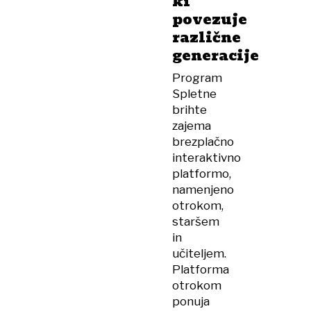
ki
povezuje
različne
generacije
Program
Spletne
brihte
zajema
brezplačno
interaktivno
platformo,
namenjeno
otrokom,
staršem
in
učiteljem.
Platforma
otrokom
ponuja