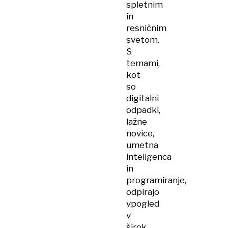
spletnim
in
resničnim
svetom.
S
temami,
kot
so
digitalni
odpadki,
lažne
novice,
umetna
inteligenca
in
programiranje,
odpirajo
vpogled
v
širok