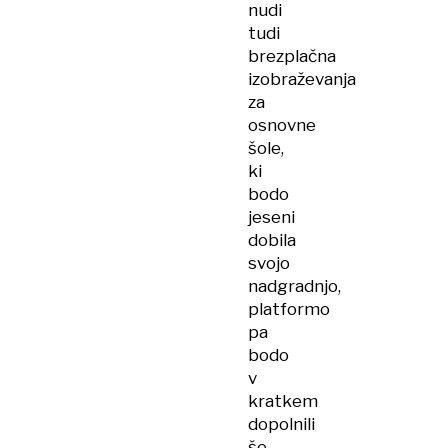
nudi
tudi
brezplačna
izobraževanja
za
osnovne
šole,
ki
bodo
jeseni
dobila
svojo
nadgradnjo,
platformo
pa
bodo
v
kratkem
dopolnili
še