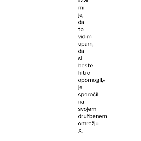
»Žal
mi
je,
da
to
vidim,
upam,
da
si
boste
hitro
opomogli,«
je
sporočil
na
svojem
družbenem
omrežju
X.