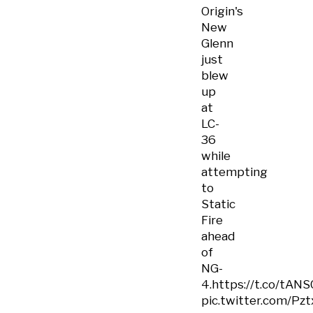
Origin's
New
Glenn
just
blew
up
at
LC-
36
while
attempting
to
Static
Fire
ahead
of
NG-
4.
https://t.co/tAN
pic.twitter.com/Pz