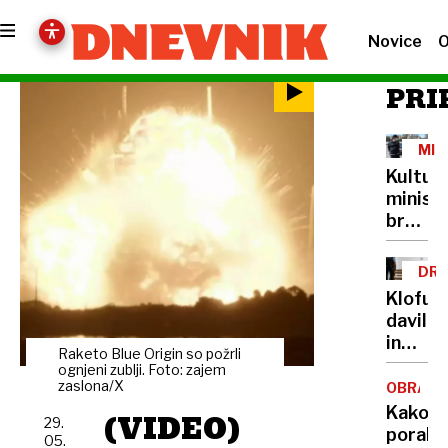
Novice
O
PRI
MIN
IN
Kultur
PRE
minist
brez
lastne
šoferja
DRU
Cigler
NAS
Klofuta
Kralj
davil
za
in
avto
Raketo Blue Origin so požrli
grozil
ognjeni zublji. Foto: zajem
plačuj
z
zaslona/X
OBRAM
najvišj
nožem,
Kako
(VIDEO)
bonite
29.
v
porabit
05.