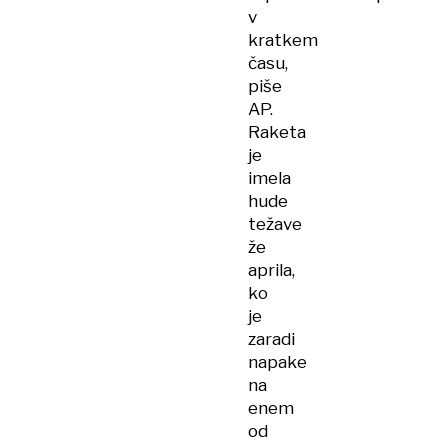
v
kratkem
času,
piše
AP.
Raketa
je
imela
hude
težave
že
aprila,
ko
je
zaradi
napake
na
enem
od