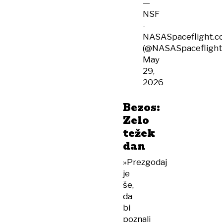
—
NSF
-
NASASpaceflight.
(@NASASpaceflight
May
29,
2026
Bezos:
Zelo
težek
dan
»Prezgodaj
je
še,
da
bi
poznali