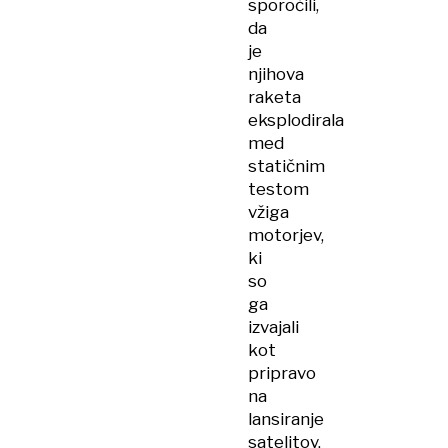
sporočili,
da
je
njihova
raketa
eksplodirala
med
statičnim
testom
vžiga
motorjev,
ki
so
ga
izvajali
kot
pripravo
na
lansiranje
satelitov.