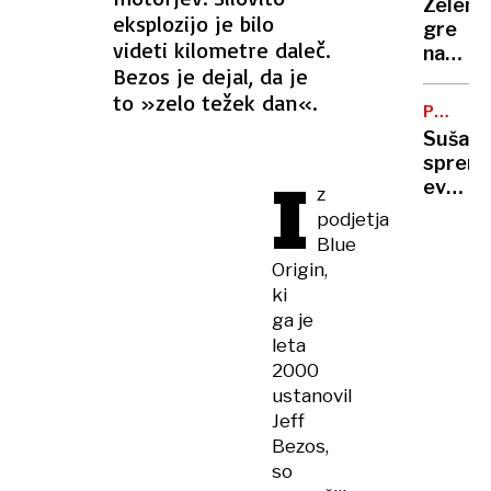
Zelens
vas
eksplozijo je bilo
gre
na
videti kilometre daleč.
na
Zahod
Bezos je dejal, da je
obisk
bregu,
to »zelo težek dan«.
k
več
PODNEB
Vučiću
SPREME
ranjeni
Suša
"To
spremi
I
je za
evrops
z
Ruse
polja:
podjetja
udarec
kako
Blue
v
se
Origin,
obraz"
bo
ki
spreme
ga je
naša
leta
prehra
2000
ustanovil
Jeff
Bezos,
so