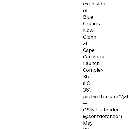
explosion
of
Blue
Origin’s
New
Glenn
at
Cape
Canaveral
Launch
Complex
36
(LC-
36).
pic.twitter.com/2j
—
OSINTdefender
(@sentdefender)
May