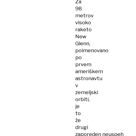
Za
98
metrov
visoko
raketo
New
Glenn,
poimenovano
po
prvem
ameriškem
astronavtu
v
zemeljski
orbiti,
je
to
že
drugi
zaporeden neuspeh