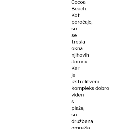
Cocoa
Beach.
Kot
poročajo,
so
se
tresla
okna
njihovih
domov.
Ker
je
izstrelitveni
kompleks dobro
viden
s
plaže,
so
družbena
omrežja