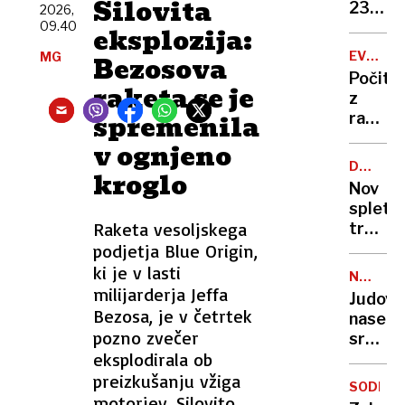
Silovita
zapor
236
2026,
mu
09.40
milijon
eksplozija:
ne
v
EVROPA
MG
Bezosova
bo
štirih
GORI
Počitn
treba
mesec
raketa se je
z
spremenila
razgl
na
v ognjeno
požar:
DRUŽBE
kroglo
postaj
OMREŽJ
Nov
poletni
spletni
požari
Raketa vesoljskega
trend
vse
skrbi
podjetja Blue Origin,
hujši?
stroko
ki je v lasti
NEZAKO
osamlj
milijarderja Jeffa
NASELB
Judovs
postaj
Bezosa, je v četrtek
naselje
zažele
pozno zvečer
sredi
življen
eksplodirala ob
noči
slog
požgal
preizkušanju vžiga
SODELO
palest
motorjev. Silovito