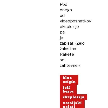
Pod
enega
od
videoposnetkov
eksplozije
pa
je
zapisal: »Zelo
žalostno.
Rakete
so
zahtevne.«
blue
origin
jeff
bezos
eksplozija
vesoljski
poleti