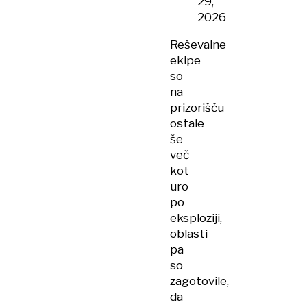
29,
2026
Reševalne
ekipe
so
na
prizorišču
ostale
še
več
kot
uro
po
eksploziji,
oblasti
pa
so
zagotovile,
da