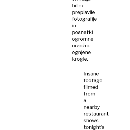
hitro
preplavile
fotografije
in
posnetki
ogromne
oranžne
ognjene
krogle.
Insane
footage
filmed
from
a
nearby
restaurant
shows
tonight’s