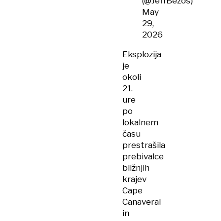
(@JeffBezos)
May
29,
2026
Eksplozija
je
okoli
21.
ure
po
lokalnem
času
prestrašila
prebivalce
bližnjih
krajev
Cape
Canaveral
in