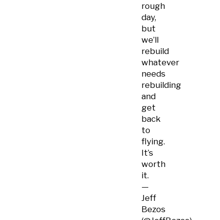
rough
day,
but
we’ll
rebuild
whatever
needs
rebuilding
and
get
back
to
flying.
It’s
worth
it.
—
Jeff
Bezos