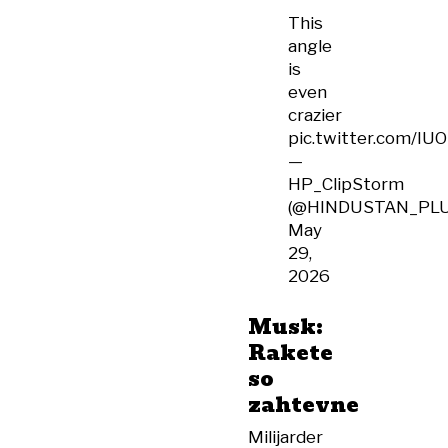
This
angle
is
even
crazier
pic.twitter.com/IU
—
HP_ClipStorm
(@HINDUSTAN_PLU
May
29,
2026
Musk:
Rakete
so
zahtevne
Milijarder