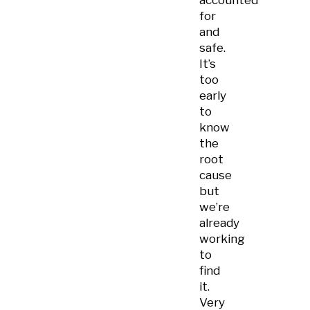
accounted
for
and
safe.
It’s
too
early
to
know
the
root
cause
but
we’re
already
working
to
find
it.
Very