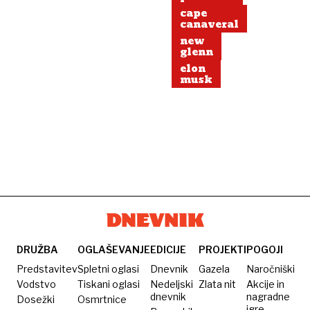
cape
canaveral
new
glenn
elon
musk
DRUŽBA
OGLAŠEVANJE
EDICIJE
PROJEKTI
POGOJI
Predstavitev
Spletni oglasi
Dnevnik
Gazela
Naročniški
Vodstvo
Tiskani oglasi
Nedeljski
Zlata nit
Akcije in
dnevnik
nagradne
Dosežki
Osmrtnice
igre