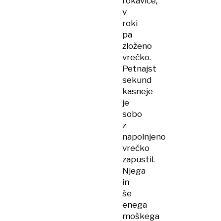
rokavice,
v
roki
pa
zloženo
vrečko.
Petnajst
sekund
kasneje
je
sobo
z
napolnjeno
vrečko
zapustil.
Njega
in
še
enega
moškega