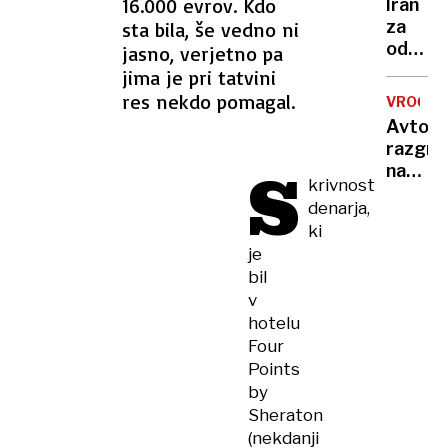
ni na
16.000 evrov. Kdo
Iran
prvaki
vidiku
za
sta bila, še vedno ni
v
odprtj
jasno, verjetno pa
teku
Hormu
jima je pri tatvini
na
ožine
res nekdo pomagal.
800
VROČIN
zahtev
metro
Avto,
končan
razgre
vojne,
S
na
odškod
krivnost
soncu?
odprav
denarja,
S
sankcij
ki
tem
…
je
15-
bil
sekun
v
trikom
hotelu
ga
Four
boste
ohladili
Points
hitreje
by
kot
Sheraton
s
(nekdanji