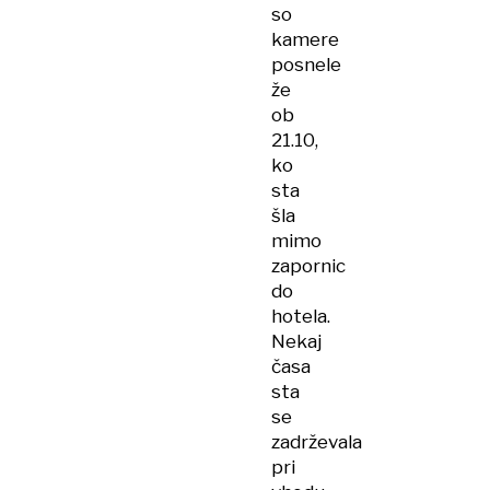
so
kamere
posnele
že
ob
21.10,
ko
sta
šla
mimo
zapornic
do
hotela.
Nekaj
časa
sta
se
zadrževala
pri