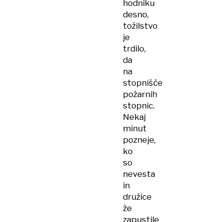
hodniku
desno,
tožilstvo
je
trdilo,
da
na
stopnišče
požarnih
stopnic.
Nekaj
minut
pozneje,
ko
so
nevesta
in
družice
že
zapustile