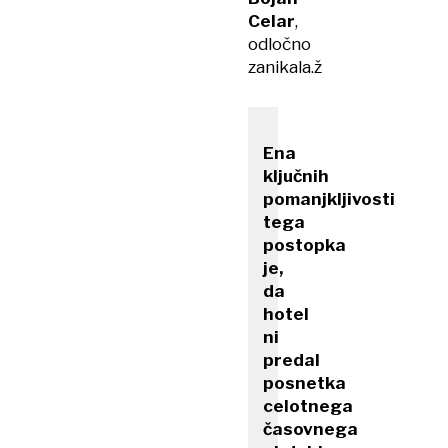
Celar
,
odločno
zanikala.ž
Ena
ključnih
pomanjkljivosti
tega
postopka
je,
da
hotel
ni
predal
posnetka
celotnega
časovnega