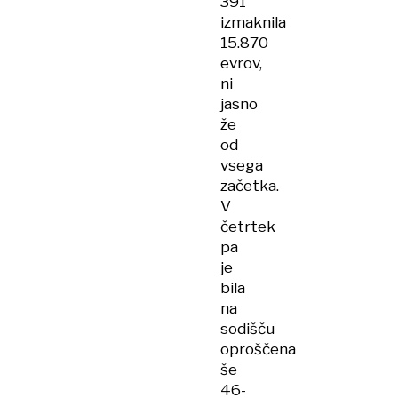
391
izmaknila
15.870
evrov,
ni
jasno
že
od
vsega
začetka.
V
četrtek
pa
je
bila
na
sodišču
oproščena
še
46-