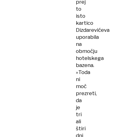
prej
to
isto
kartico
Dizdarevićeva
uporabila
na
območju
hotelskega
bazena.
»Toda
ni
moč
prezreti,
da
je
tri
ali
štiri
dni