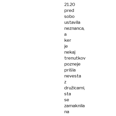
21.20
pred
sobo
ustavila
neznanca,
a
ker
je
nekaj
trenutkov
pozneje
prišla
nevesta
z
družicami,
sta
se
zamaknila
na