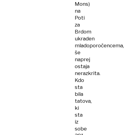
klimo
Mons)
na
Poti
za
Brdom
ukraden
mladoporočencema,
še
naprej
ostaja
nerazkrita.
Kdo
sta
bila
tatova,
ki
sta
iz
sobe