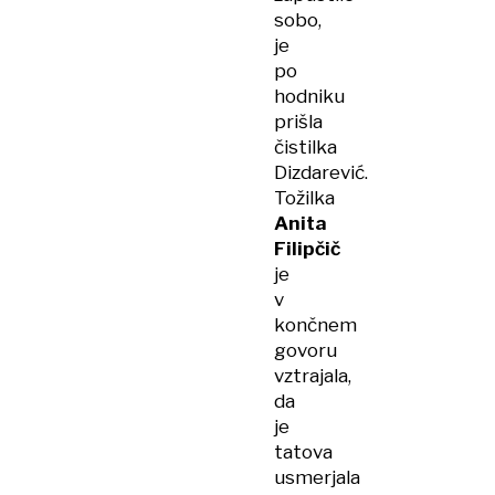
sobo,
je
po
hodniku
prišla
čistilka
Dizdarević.
Tožilka
Anita
Filipčič
je
v
končnem
govoru
vztrajala,
da
je
tatova
usmerjala