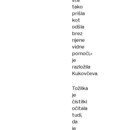
sta
tako
prišla
kot
odšla
brez
njene
vidne
pomoči,«
je
razložila
Kukovčeva.
Tožilka
je
čistilki
očitala
tudi,
da
je