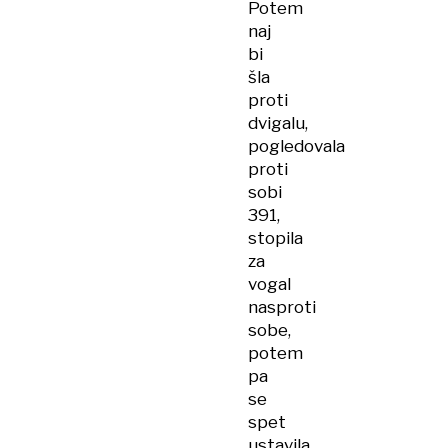
Potem
naj
bi
šla
proti
dvigalu,
pogledovala
proti
sobi
391,
stopila
za
vogal
nasproti
sobe,
potem
pa
se
spet
ustavila