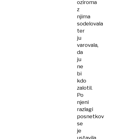
oziroma
z
njima
sodelovala
ter
ju
varovala,
da
ju
ne
bi
kdo
zalotil.
Po
njeni
razlagi
posnetkov
se
je
ustavila