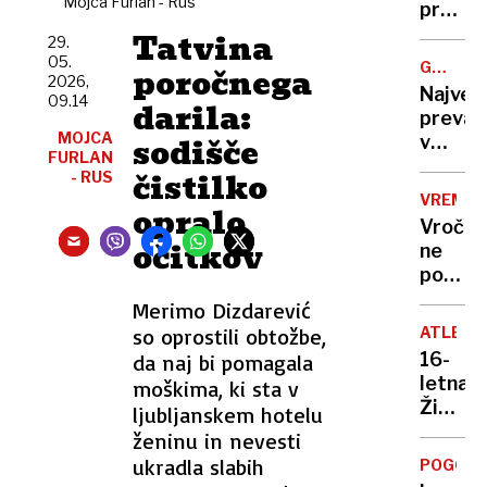
Mojca Furlan - Rus
zdravil
prehite
»Leta
življen
Tatvina
29.
2030
motori
05.
GREGOR
poročnega
bodo
je
2026,
MACGR
Največ
moji
09.14
ogrož
darila:
prevar
tekme
MOJCA
sodišče
v
Kitajci,
FURLAN
zgodovi
ne
čistilko
- RUS
ljudem
Merck
VREME
opralo
prodaj
Vročin
državo,
očitkov
ne
ki
popušč
sploh
do
Merimo Dizdarević
ni
konca
obstaj
so oprostili obtožbe,
ATLETI
tedna
16-
da naj bi pomagala
tudi
letna
moškima, ki sta v
do
Živa
ljubljanskem hotelu
35
Remic
ženinu in nevesti
stopinj
postal
ukradla slabih
dežja
POGOVO
svetov