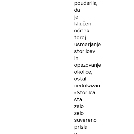
poudarila,
da
je
ključen
očitek,
torej
usmerjanje
storilcev
in
opazovanje
okolice,
ostal
nedokazan.
»Storilca
sta
zelo
zelo
suvereno
prišla
v