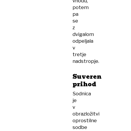
vhodu,
potem
pa
se
z
dvigalom
odpeljala
v
tretje
nadstropje.
Suveren
prihod
Sodnica
je
v
obrazložitvi
oprostilne
sodbe