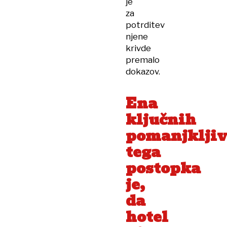
je
za
potrditev
njene
krivde
premalo
dokazov.
Ena
ključnih
pomanjkljiv
tega
postopka
je,
da
hotel