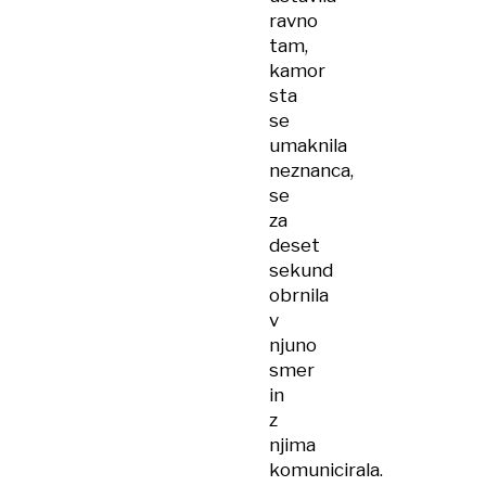
ravno
tam,
kamor
sta
se
umaknila
neznanca,
se
za
deset
sekund
obrnila
v
njuno
smer
in
z
njima
komunicirala.