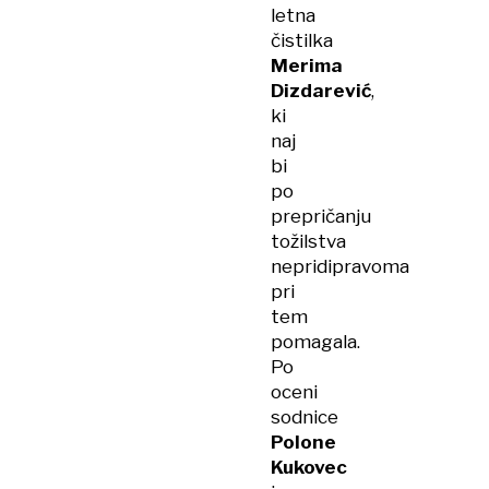
letna
čistilka
Merima
Dizdarević
,
ki
naj
bi
po
prepričanju
tožilstva
nepridipravoma
pri
tem
pomagala.
Po
oceni
sodnice
Polone
Kukovec