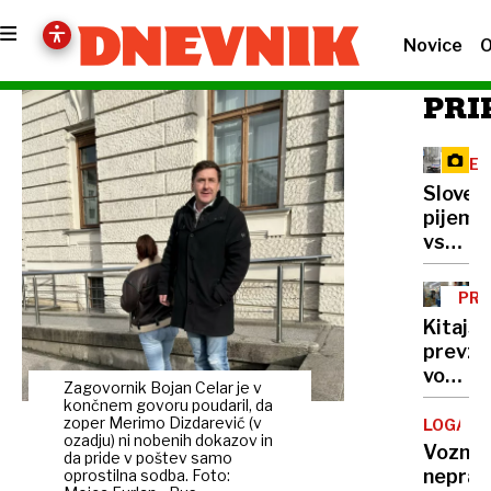
Novice
O
PRI
RE
Sloven
pijemo
vse
manj
mleka,
PRE
vračaj
Kitajs
pa
prevz
se
vodilno
nekoč
Zagovornik Bojan Celar je v
vlogo
končnem govoru poudaril, da
pozabl
tudi
zoper Merimo Dizdarević (v
LOGATE
izdelki
ozadju) ni nobenih dokazov in
pri
Voznic
da pride v poštev samo
razvoj
neprav
oprostilna sodba. Foto: