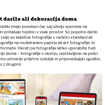
t darilo ali dekoracija doma
i obliki imajo poseben čar, saj oživijo spomine na
 prinašajo toplino v vsak prostor. So popolno darilo
voljo so klasične fotografije v različici standard ali
afije na recikliranem papirju ali art fotografije, ki
 formate. Hkrati pa fotografije lahko uporabite tudi
jo doma – fotografije v okvirju, razstavljene na polici
umu ustvarijo prijetno vzdušje in pripovedujejo zgodbo,
o z drugimi.