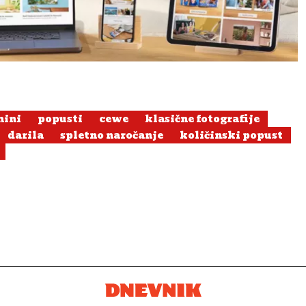
mini
popusti
cewe
klasične fotografije
darila
spletno naročanje
količinski popust