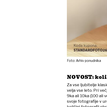
Foto: Arhiv ponudnika
NOVOST: količ
Za vse ljubitelje kla
velja vse leto. Pri v
9ka ali 10ka (100 ali 
svoje fotografije v 
količini fotografij o