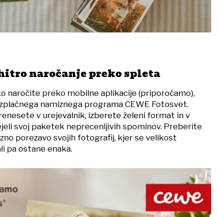
hitro naročanje preko spleta
ko naročite preko mobilne aplikacije (priporočamo),
brezplačnega namiznega programa CEWE Fotosvet.
renesete v urejevalnik, izberete želeni format in v
jeli svoj paketek neprecenljivih spominov. Preberite
zno porezavo svojih fotografij, kjer se velikost
li pa ostane enaka.