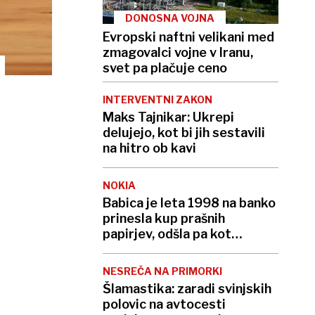
DONOSNA VOJNA
Evropski naftni velikani med
zmagovalci vojne v Iranu,
svet pa plačuje ceno
INTERVENTNI ZAKON
Maks Tajnikar: Ukrepi
delujejo, kot bi jih sestavili
na hitro ob kavi
NOKIA
Babica je leta 1998 na banko
prinesla kup prašnih
papirjev, odšla pa kot
milijonarka
NESREČA NA PRIMORKI
Šlamastika: zaradi svinjskih
polovic na avtocesti