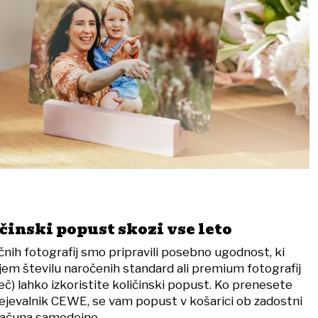
inski popust skozi vse leto
sičnih fotografij smo pripravili posebno ugodnost, ki
ečjem številu naročenih standard ali premium fotografij
več) lahko izkoristite količinski popust. Ko prenesete
urejevalnik CEWE, se vam popust v košarici ob zadostni
bračuna samodejno.