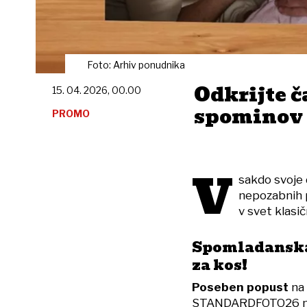
Foto: Arhiv ponudnika
Odkrijte 
15. 04. 2026, 00.00
spominov 
PROMO
V
sakdo svoje 
nepozabnih 
v svet klasič
Spomladanska 
za kos!
Poseben popust
na 
STANDARDFOTO26 na v