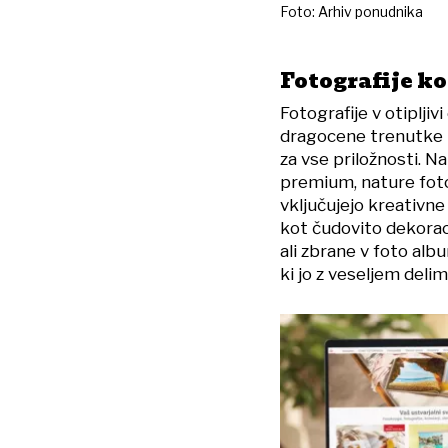
Foto: Arhiv ponudnika
Fotografije ko
Fotografije v otipljiv
dragocene trenutke in
za vse priložnosti. Na 
premium, nature fotogr
vključujejo kreativne
kot čudovito dekoraci
ali zbrane v foto alb
ki jo z veseljem delim