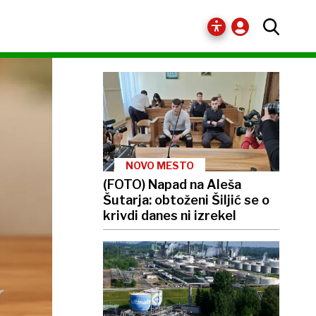
PRIPOROČAMO
NOVO MESTO
(FOTO) Napad na Aleša
Šutarja: obtoženi Šiljić se o
krivdi danes ni izrekel