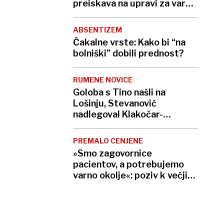
preiskava na upravi za varno
hrano
ABSENTIZEM
Čakalne vrste: Kako bi “na
bolniški” dobili prednost?
RUMENE NOVICE
Goloba s Tino našli na
Lošinju, Stevanović
nadlegoval Klakočar-
Zupančičevo
PREMALO CENJENE
»Smo zagovornice
pacientov, a potrebujemo
varno okolje«​: poziv k večji
vlogi medicinskih sester