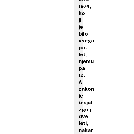
1974,
ko
ji
je
bilo
vsega
pet
let,
njemu
pa
15.
A
zakon
je
trajal
zgolj
dve
leti,
nakar