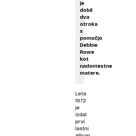
je
dobil
dva
otroka
s
pomočjo
Debbie
Rowe
kot
nadomestne
matere.
Leta
1972
je
izdal
prvi
lastni
album,