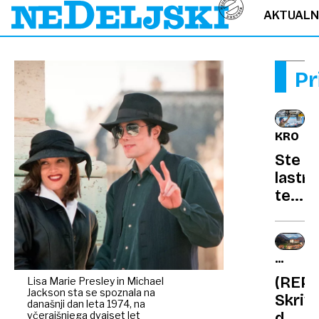
AKTUAL
Pr
KRONI
Ste
lastni
teren
ali
hibrid
Prever
ŠKOFJA
zakaj
LOKA
(REP
Lisa Marie Presley in Michael
je
Jackson sta se spoznala na
Skriv
vaš
današnji dan leta 1974, na
včerajšnjega dvajset let
duhov