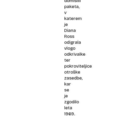
domislili
paketa,
v
katerem
je
Diana
Ross
odigrala
vlogo
odkrivalke
ter
pokroviteljice
otroške
zasedbe,
kar
se
je
zgodilo
leta
1969.