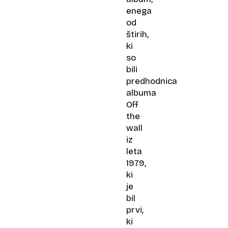
enega
od
štirih,
ki
so
bili
predhodnica
albuma
Off
the
wall
iz
leta
1979,
ki
je
bil
prvi,
ki