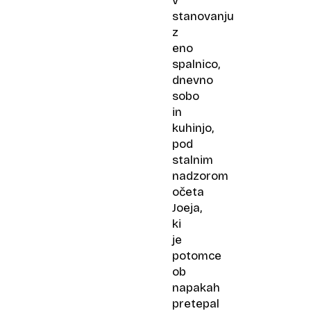
v
stanovanju
z
eno
spalnico,
dnevno
sobo
in
kuhinjo,
pod
stalnim
nadzorom
očeta
Joeja,
ki
je
potomce
ob
napakah
pretepal