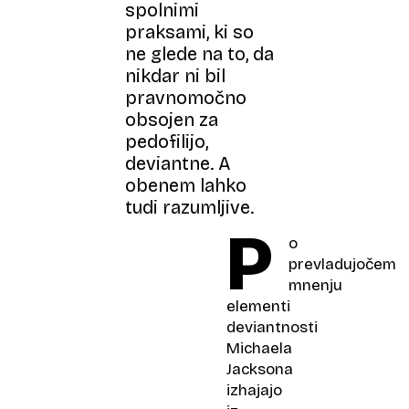
spolnimi
praksami, ki so
ne glede na to, da
nikdar ni bil
pravnomočno
obsojen za
pedofilijo,
deviantne. A
obenem lahko
tudi razumljive.
P
o
prevladujočem
mnenju
elementi
deviantnosti
Michaela
Jacksona
izhajajo