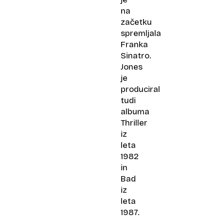
na
začetku
spremljala
Franka
Sinatro.
Jones
je
produciral
tudi
albuma
Thriller
iz
leta
1982
in
Bad
iz
leta
1987.