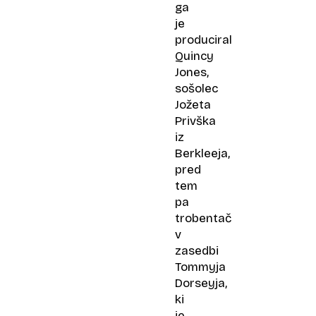
ga
je
produciral
Quincy
Jones,
sošolec
Jožeta
Privška
iz
Berkleeja,
pred
tem
pa
trobentač
v
zasedbi
Tommyja
Dorseyja,
ki
je