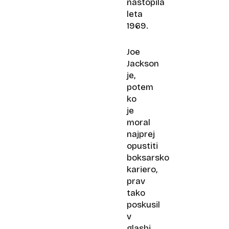
nastopila
leta
1969.
Joe
Jackson
je,
potem
ko
je
moral
najprej
opustiti
boksarsko
kariero,
prav
tako
poskusil
v
glasbi.