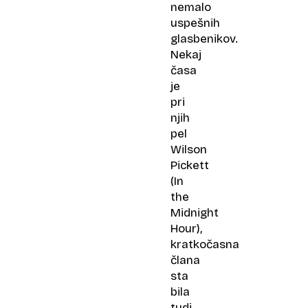
nemalo
uspešnih
glasbenikov.
Nekaj
časa
je
pri
njih
pel
Wilson
Pickett
(In
the
Midnight
Hour),
kratkočasna
člana
sta
bila
tudi