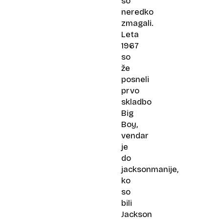
so
neredko
zmagali.
Leta
1967
so
že
posneli
prvo
skladbo
Big
Boy,
vendar
je
do
jacksonmanije,
ko
so
bili
Jackson