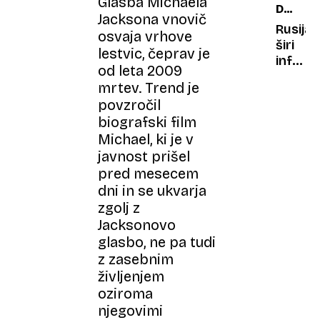
Glasba Michaela
DUH
pravi
Jacksona vnovič
ČASA
znak
Rusija
osvaja vrhove
hidraci
širi
lestvic, čeprav je
je
inform
od leta 2009
nekaj
vojno
mrtev. Trend je
druge
z
povzročil
lažno
biografski film
Wikiped
Michael, ki je v
in
okuže
javnost prišel
umetn
pred mesecem
inteli
dni in se ukvarja
zgolj z
Jacksonovo
glasbo, ne pa tudi
z zasebnim
življenjem
oziroma
njegovimi