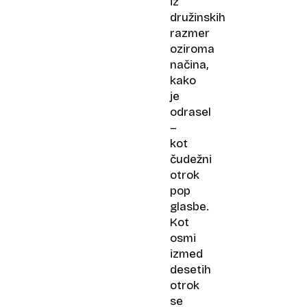
iz
družinskih
razmer
oziroma
načina,
kako
je
odrasel
–
kot
čudežni
otrok
pop
glasbe.
Kot
osmi
izmed
desetih
otrok
se