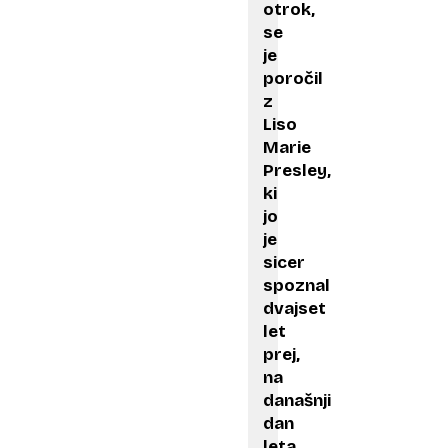
otrok,
se
je
poročil
z
Liso
Marie
Presley,
ki
jo
je
sicer
spoznal
dvajset
let
prej,
na
današnji
dan
leta