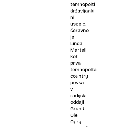
temnopolti
državljanki
ni
uspelo,
čeravno
je
Linda
Martell
kot
prva
temnopolta
country
pevka
v
radijski
oddaji
Grand
Ole
Opry