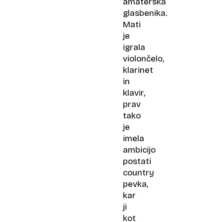
amaterska
glasbenika.
Mati
je
igrala
violončelo,
klarinet
in
klavir,
prav
tako
je
imela
ambicijo
postati
country
pevka,
kar
ji
kot