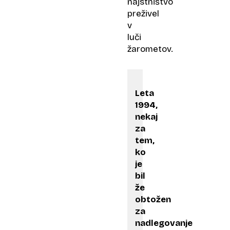
najstništvo
preživel
v
luči
žarometov.
Leta
1994,
nekaj
za
tem,
ko
je
bil
že
obtožen
za
nadlegovanje