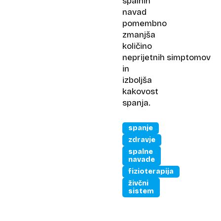
spalnih
navad
pomembno
zmanjša
količino
neprijetnih simptomov
in
izboljša
kakovost
spanja.
spanje
zdravje
spalne
navade
fizioterapija
živčni
sistem