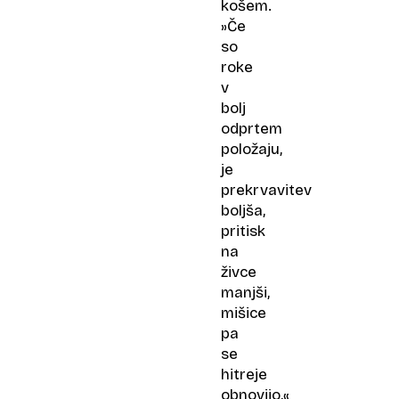
košem.
»Če
so
roke
v
bolj
odprtem
položaju,
je
prekrvavitev
boljša,
pritisk
na
živce
manjši,
mišice
pa
se
hitreje
obnovijo,«