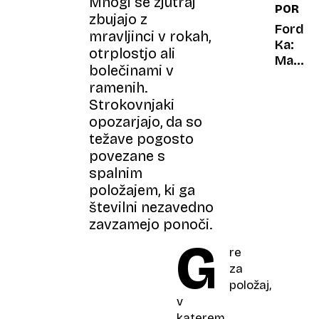
Mnogi se zjutraj
PORTR
vozila
zbujajo z
dedek
Ford
mravljinci v rokah,
in
Ka:
otrplostjo ali
babica
Mali
bolečinami v
čudak,
ramenih.
ki si
Strokovnjaki
je
opozarjajo, da so
upal
težave pogosto
biti
čuden
povezane s
spalnim
položajem, ki ga
številni nezavedno
zavzamejo ponoči.
G
re
za
položaj,
v
katerem