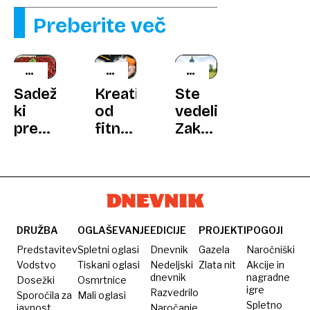
Preberite več
ZDRAVO
NOVA
ODKRITJE
SADJE
SPOZNANJA
ZNANSTVENIKOV
Sadež,
Kreatin:
Ste
ki
od
vedeli?
prevara
fitnes
Zakaj
ptice
dodatka
hoja
in
do
s
zdravi
orožja
staranjem
nespečnost:
proti
postaja
zakaj
raku?
počasnejša
bi
in
DRUŽBA
OGLAŠEVANJE
EDICIJE
PROJEKTI
POGOJI
morali
napornejša?
Predstavitev
Spletni oglasi
Dnevnik
Gazela
Naročniški
pojesti
Vodstvo
Tiskani oglasi
Nedeljski
Zlata nit
Akcije in
dnevnik
nagradne
Dosežki
Osmrtnice
pest
igre
Razvedrilo
Sporočila za
Mali oglasi
češenj?
Spletno
javnost
Naročanje