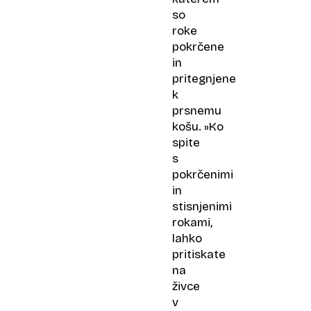
so
roke
pokrčene
in
pritegnjene
k
prsnemu
košu. »Ko
spite
s
pokrčenimi
in
stisnjenimi
rokami,
lahko
pritiskate
na
živce
v