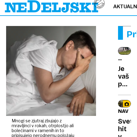
AKTUAL
Pr
HIŠNI
LJUBLJ
Je
vaš
pes
leviča
ali
desni
NAVDI
Znans
Sveto
Mnogi se zjutraj zbujajo z
so
mravljinci v rokah, otrplostjo ali
hit
razvili
bolečinami v ramenih in to
pripisujejo nerodnemu položaju
v