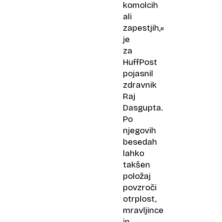
komolcih
ali
zapestjih,«
je
za
HuffPost
pojasnil
zdravnik
Raj
Dasgupta.
Po
njegovih
besedah
lahko
takšen
položaj
povzroči
otrplost,
mravljince
in