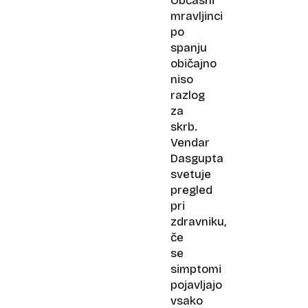
Občasni
mravljinci
po
spanju
običajno
niso
razlog
za
skrb.
Vendar
Dasgupta
svetuje
pregled
pri
zdravniku,
če
se
simptomi
pojavljajo
vsako