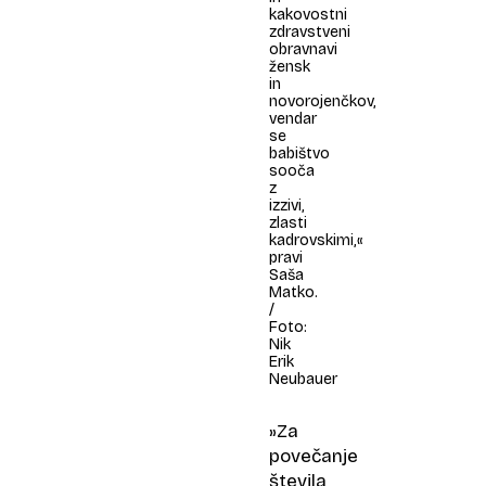
kakovostni
zdravstveni
obravnavi
žensk
in
novorojenčkov,
vendar
se
babištvo
sooča
z
izzivi,
zlasti
kadrovskimi,«
pravi
Saša
Matko.
/
Foto:
Nik
Erik
Neubauer
»Za
povečanje
števila