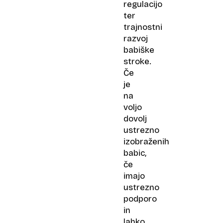
regulacijo
ter
trajnostni
razvoj
babiške
stroke.
Če
je
na
voljo
dovolj
ustrezno
izobraženih
babic,
če
imajo
ustrezno
podporo
in
lahko