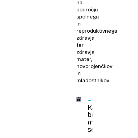
na
področju
spolnega
in
reproduktivnega
zdravja
ter
zdravja
mater,
novorojenčkov
in
mladostnikov.
KADROVSKA
KRIZA
Kam
bežijo
medicinske
sestre