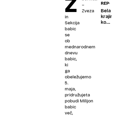
Z
REPOR
po
–
šivih:
Bela
Zveza
surova
krajina
in
kaotič
kot
Sekcija
in
album
babic
presene
pomlad
se
resnič
ob
urgen
mednarodnem
dnevu
babic,
ki
ga
obeležujemo
5.
maja,
pridružujeta
pobudi Milijon
babic
več,