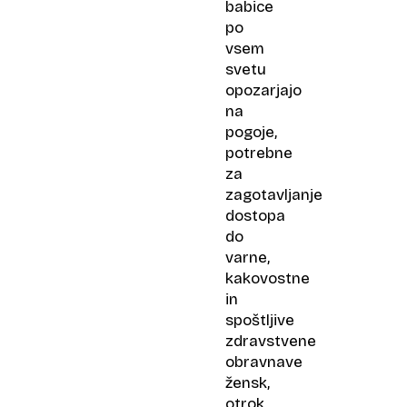
babice
po
vsem
svetu
opozarjajo
na
pogoje,
potrebne
za
zagotavljanje
dostopa
do
varne,
kakovostne
in
spoštljive
zdravstvene
obravnave
žensk,
otrok