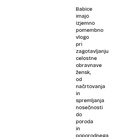
Babice
imajo
izjemno
pomembno
vlogo
pri
zagotavljanju
celostne
obravnave
žensk,
od
načrtovanja
in
spremljanja
nosečnosti
do
poroda
in
poporodnega