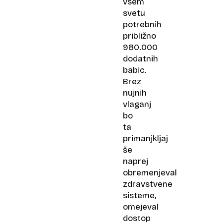
vsem
svetu
potrebnih
približno
980.000
dodatnih
babic.
Brez
nujnih
vlaganj
bo
ta
primanjkljaj
še
naprej
obremenjeval
zdravstvene
sisteme,
omejeval
dostop