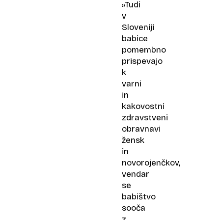
»Tudi
v
Sloveniji
babice
pomembno
prispevajo
k
varni
in
kakovostni
zdravstveni
obravnavi
žensk
in
novorojenčkov,
vendar
se
babištvo
sooča
z