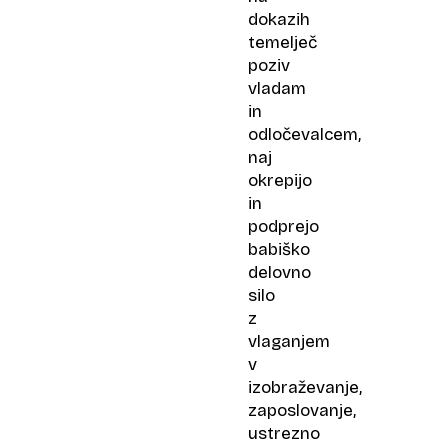
dokazih
temelječ
poziv
vladam
in
odločevalcem,
naj
okrepijo
in
podprejo
babiško
delovno
silo
z
vlaganjem
v
izobraževanje,
zaposlovanje,
ustrezno