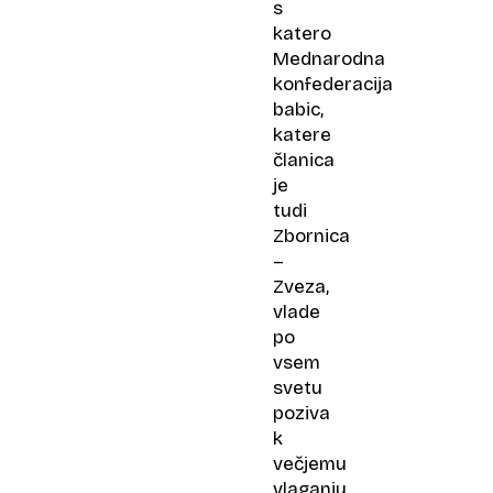
s
katero
Mednarodna
konfederacija
babic,
katere
članica
je
tudi
Zbornica
–
Zveza,
vlade
po
vsem
svetu
poziva
k
večjemu
vlaganju