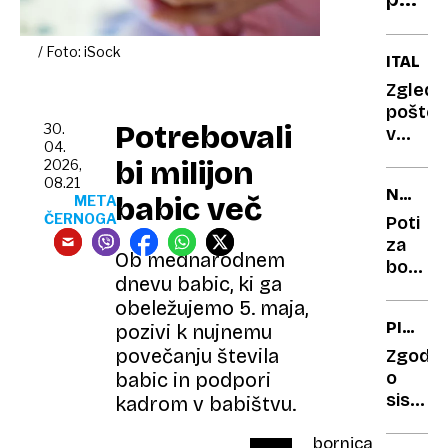
po
slede
/ Foto: iSock
ITALIJA
usod
Zgledn
fanto
pošten
s
Potrebovali
30.
v
sošk
04.
lokalu
bi milijon
2026,
front
našla
08.21
NAZAJ
2000
babic več
META
K
ČERNOGA
evrov
Poti
NARAVI
in
za
Ob mednarodnem
torbic
boso
dnevu babic, ki ga
takoj
hojo:
obeležujemo 5. maja,
odnesl
trend,
PITTS
pozivi k nujnemu
polici
ki se
BOLNIŠ
povečanju števila
hitro
Zgodb
širi
o
babic in podpori
po
sistem
kadrom v babištvu.
svetu
ki
bornica
poka