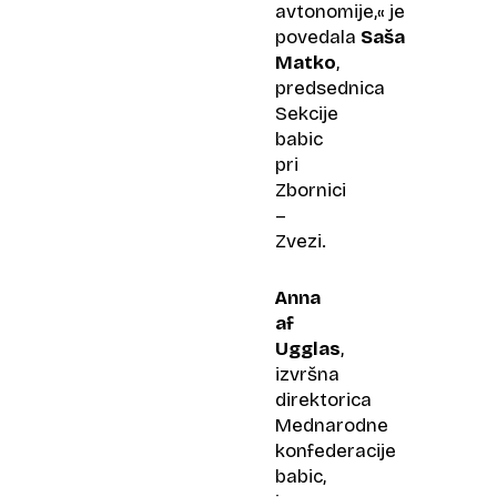
avtonomije,« je
povedala
Saša
Matko
,
predsednica
Sekcije
babic
pri
Zbornici
–
Zvezi.
Anna
af
Ugglas
,
izvršna
direktorica
Mednarodne
konfederacije
babic,