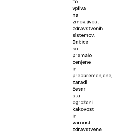
To
vpliva
na
zmogljivost
zdravstvenih
sistemov.
Babice
so
premalo
cenjene
in
preobremenjene,
zaradi
česar
sta
ogroženi
kakovost
in
varnost
zdravstvene