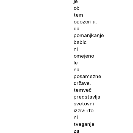
je
ob
tem
opozorila,
da
pomanjkanje
babic
ni
omejeno
le
na
posamezne
države,
temveč
predstavlja
svetovni
izziv: »To
ni
tveganje
za