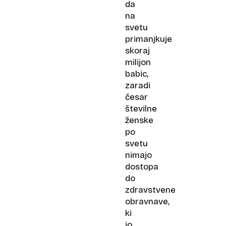
da
na
svetu
primanjkuje
skoraj
milijon
babic,
zaradi
česar
številne
ženske
po
svetu
nimajo
dostopa
do
zdravstvene
obravnave,
ki
jo