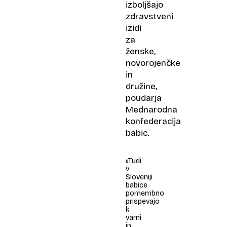
izboljšajo
zdravstveni
izidi
za
ženske,
novorojenčke
in
družine,
poudarja
Mednarodna
konfederacija
babic.
»Tudi
v
Sloveniji
babice
pomembno
prispevajo
k
varni
in