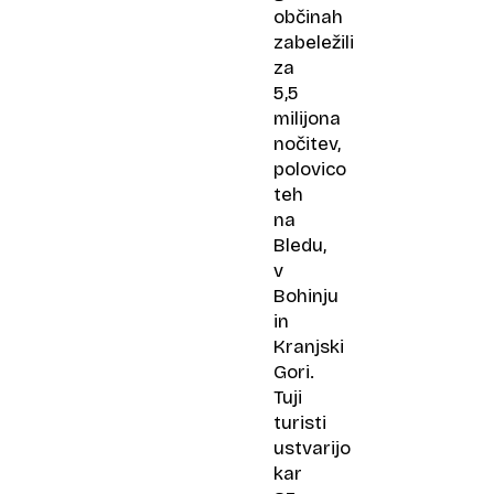
občinah
zabeležili
za
5,5
milijona
nočitev,
polovico
teh
na
Bledu,
v
Bohinju
in
Kranjski
Gori.
Tuji
turisti
ustvarijo
kar