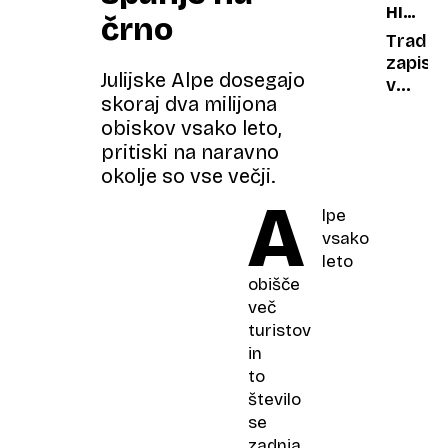
HIŠA
navduš
črno
RABSK
milijon
Tradicij
TORTE
zapisa
Julijske Alpe dosegajo
v
skoraj dva milijona
mandlj
obiskov vsako leto,
pritiski na naravno
okolje so vse večji.
A
lpe
vsako
leto
obišče
več
turistov
in
to
število
se
zadnja