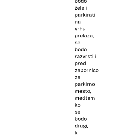
bodo
želeli
parkirati
na
vrhu
prelaza,
se
bodo
razvrstili
pred
zapornico
za
parkirno
mesto,
medtem
ko
se
bodo
drugi,
ki