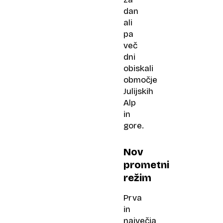
dan
ali
pa
več
dni
obiskali
območje
Julijskih
Alp
in
gore.
Nov
prometni
režim
Prva
in
največja