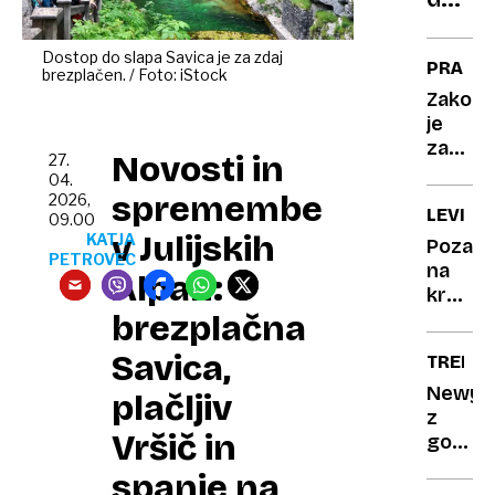
lahko
ustva
Dostop do slapa Savica je za zdaj
PRAZNI
brezplačen. / Foto: iStock
svoj
Zakon
laste
je
oblak
zakon:
Novosti in
27.
zakaj
04.
ljublja
spremembe
2026,
LEVINJ
ulice
09.00
v Julijskih
KATJA
pred
Pozabi
PETROVEC
praznik
na
Alpah:
preplav
kralje,
1000
brezplačna
spozna
zastav
prave
Savica,
TREND
vladar
savane
Newyo
plačljiv
z
Vršič in
golobi
v
spanje na
torbici