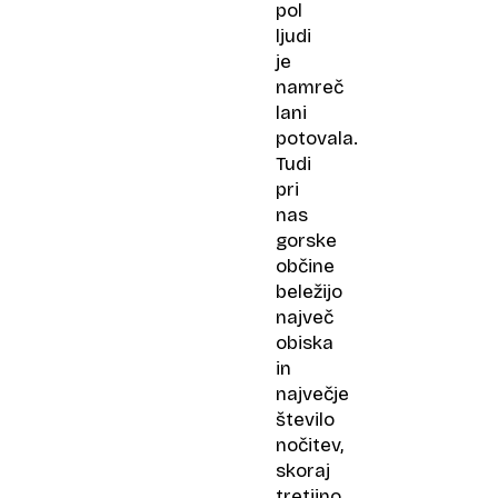
pol
ljudi
je
namreč
lani
potovala.
Tudi
pri
nas
gorske
občine
beležijo
največ
obiska
in
največje
število
nočitev,
skoraj
tretjino.