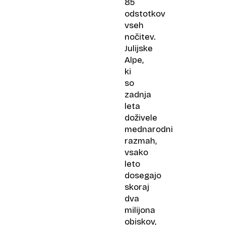
85
odstotkov
vseh
nočitev.
Julijske
Alpe,
ki
so
zadnja
leta
doživele
mednarodni
razmah,
vsako
leto
dosegajo
skoraj
dva
milijona
obiskov,