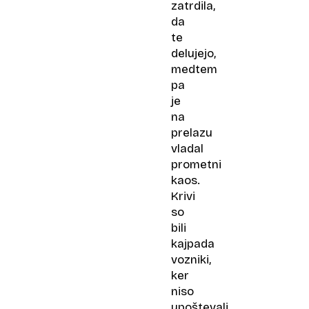
zatrdila,
da
te
delujejo,
medtem
pa
je
na
prelazu
vladal
prometni
kaos.
Krivi
so
bili
kajpada
vozniki,
ker
niso
upoštevali