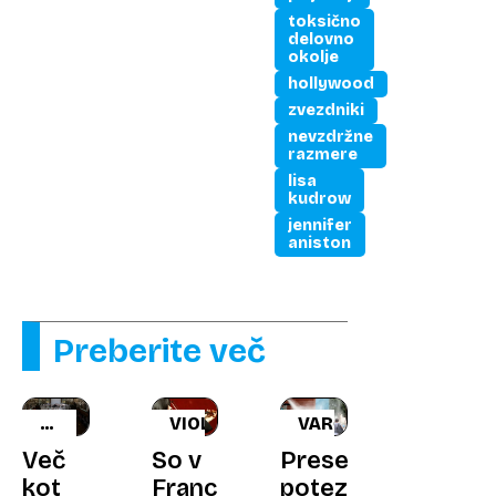
toksično
delovno
okolje
hollywood
zvezdniki
nevzdržne
razmere
lisa
kudrow
jennifer
aniston
Preberite več
PADEL
VIOLINA
VARČEVANJE
REKORD
Več
So v
Presenetljiva
kot
Franciji
poteza