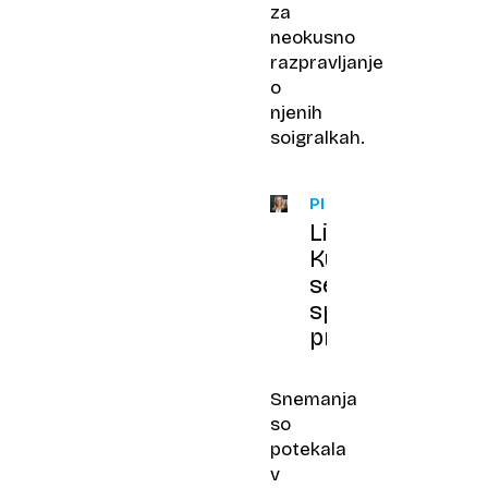
za
neokusno
razpravljanje
o
njenih
soigralkah.
PRIJATELJI
Lisa
Kudrow
se
spominja
prijatelja
Snemanja
so
potekala
v