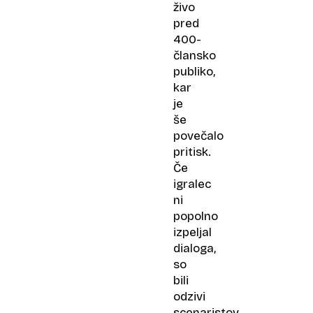
živo
pred
400-
člansko
publiko,
kar
je
še
povečalo
pritisk.
Če
igralec
ni
popolno
izpeljal
dialoga,
so
bili
odzivi
scenaristov