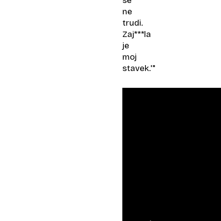
se
ne
trudi.
Zaj***la
je
moj
stavek.'"