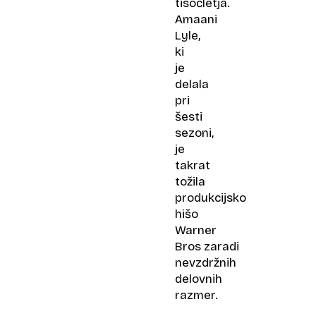
tisočletja.
Amaani
Lyle,
ki
je
delala
pri
šesti
sezoni,
je
takrat
tožila
produkcijsko
hišo
Warner
Bros zaradi
nevzdržnih
delovnih
razmer.