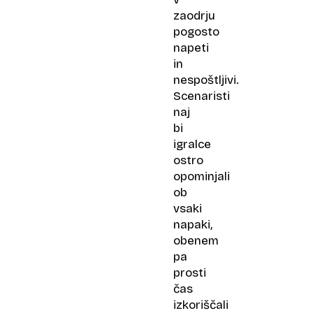
zaodrju
pogosto
napeti
in
nespoštljivi.
Scenaristi
naj
bi
igralce
ostro
opominjali
ob
vsaki
napaki,
obenem
pa
prosti
čas
izkoriščali