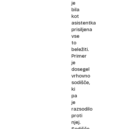
je
bila
kot
asistentka
prisiljena
vse
to
beležiti.
Primer
je
dosegel
vrhovno
sodišče,
ki
pa
je
razsodilo
proti
njej.
Sodišče