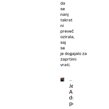
da
se
nanj
takrat
ni
preveč
ozirala,
saj
se
je dogajalo za
zaprtimi
vrati.
SVET
ZNANIH
Jennifer
Aniston
držijo
pokonci