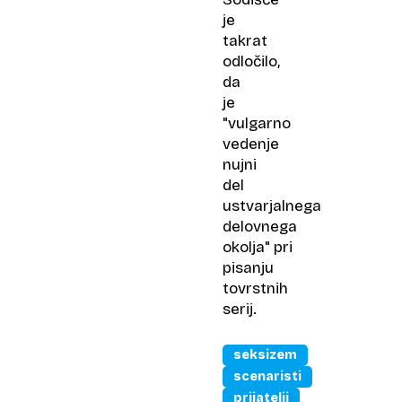
je
takrat
odločilo,
da
je
"vulgarno
vedenje
nujni
del
ustvarjalnega
delovnega
okolja" pri
pisanju
tovrstnih
serij.
seksizem
scenaristi
prijatelji