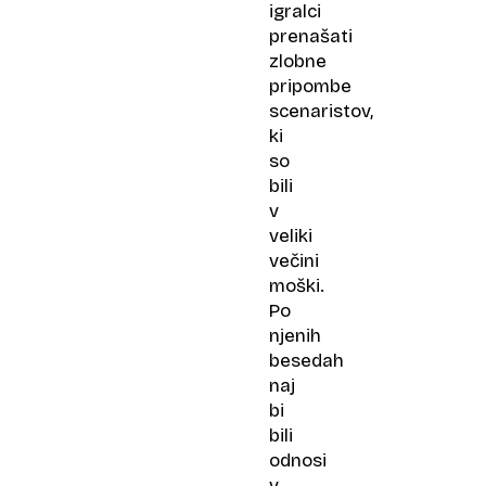
igralci
prenašati
zlobne
pripombe
scenaristov,
ki
so
bili
v
veliki
večini
moški.
Po
njenih
besedah
naj
bi
bili
odnosi
v