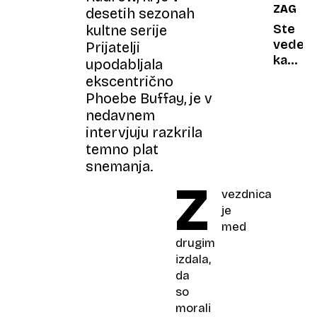
ZAGRE
desetih sezonah
kraške
vasi
Ste
kultne serije
in
vedeli,
Prijatelji
obalo
kako
upodabljala
Jadran
je
ekscentrično
ime
Phoebe Buffay, je v
konju
nedavnem
bana
intervjuju razkrila
Jelačić
temno plat
snemanja.
Z
vezdnica
je
med
drugim
izdala,
da
so
morali