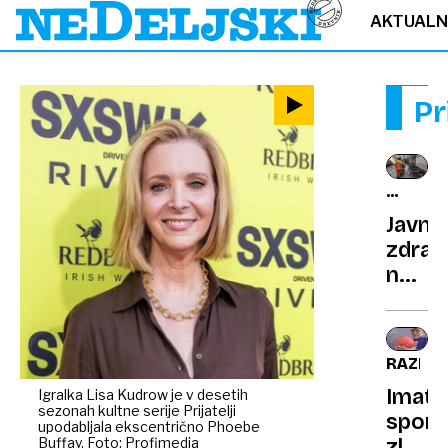
AKTUAL
Pr
RAZLIČ
MNENJ
Javno
zdrav
na
prepi
kdo
zdrav
RAZISK
plaču
Imate
Igralka Lisa Kudrow je v desetih
bolniš
sezonah kultne serije Prijatelji
spom
kdo
upodabljala ekscentrično Phoebe
Buffay. Foto: Profimedia
zlate