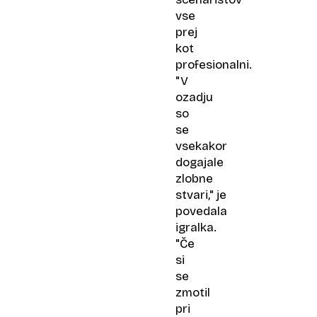
vse
prej
kot
profesionalni.
"V
ozadju
so
se
vsekakor
dogajale
zlobne
stvari," je
povedala
igralka.
"Če
si
se
zmotil
pri