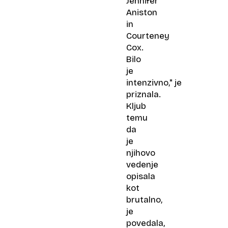
Jennifer
Aniston
in
Courteney
Cox.
Bilo
je
intenzivno," je
priznala.
Kljub
temu
da
je
njihovo
vedenje
opisala
kot
brutalno,
je
povedala,