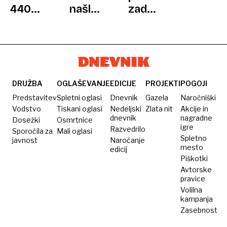
440
našli
zadržanih
metrov
znamenito
Japoncev:
sladkega
stradivarko,
zaposleni
spektakla:
ki so
naj v
najdaljši
jo na
službo
tiramisu
Poljskem
nosijo
na
ukradli
kratke
DRUŽBA
OGLAŠEVANJE
EDICIJE
PROJEKTI
POGOJI
svetu
nacisti?
hlače
Predstavitev
Spletni oglasi
Dnevnik
Gazela
Naročniški
za
Vodstvo
Tiskani oglasi
Nedeljski
Zlata nit
Akcije in
dnevnik
nagradne
Dosežki
Osmrtnice
kralja
igre
Razvedrilo
Sporočila za
Mali oglasi
Spletno
javnost
Naročanje
mesto
edicij
Piškotki
Avtorske
pravice
Volilna
kampanja
Zasebnost