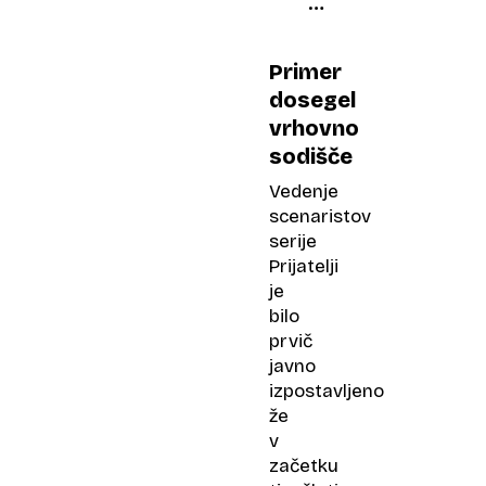
njeni
psi
in
Primer
telovadba
dosegel
vrhovno
sodišče
Vedenje
scenaristov
serije
Prijatelji
je
bilo
prvič
javno
izpostavljeno
že
v
začetku