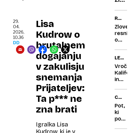
pobir
ribice
profi
Ti
RAZISK
Lisa
80-
29.
VESOLJ
Zloveš
04.
letnik
Kudrow o
2026,
resnic
ga
10.36
o
brutalnem
DD
nimaj
prvih
Znano
raketa
dogajanju
LETO
razkr
v zakulisju
1966
skriv
Vroča
Kalifor
»supe
snemanja
in
staro
Prijateljev:
vreče
s
Ta p*** ne
CARSU
trupli
TRAIL
Pot,
zna brati
ki
povezu
Igralka Lisa
Vipavs
Kudrow, ki je v
dolino,