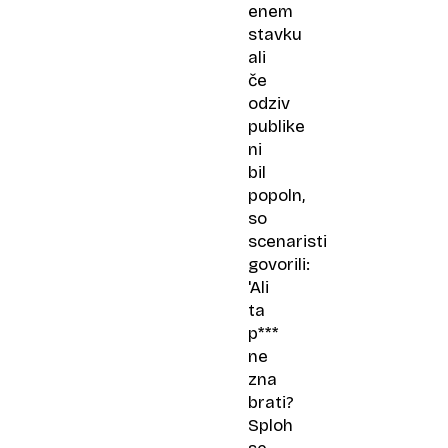
enem
stavku
ali
če
odziv
publike
ni
bil
popoln,
so
scenaristi
govorili:
'Ali
ta
p***
ne
zna
brati?
Sploh