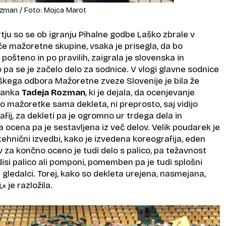
ozman / Foto: Mojca Marot
ju so se ob igranju Pihalne godbe Laško zbrale v
če mažoretne skupine, vsaka je prisegla, da bo
ošteno in po pravilih, zaigrala je slovenska in
pa se je začelo delo za sodnice. V vlogi glavne sodnice
škega odbora Mažoretne zveze Slovenije je bila že
čanka
Tadeja Rozman
, ki je dejala, da ocenjevanje
 mažoretke sama dekleta, ni preprosto, saj vidijo
afij, za dekleti pa je ogromno ur trdega dela in
ka ocena pa je sestavljena iz več delov. Velik poudarek je
 tehnični izvedbi, kako je izvedena koreografija, eden
za končno oceno je tudi delo s palico, pa težavnost
disi palico ali pomponi, pomemben pa je tudi splošni
di gledalci. Torej, kako so dekleta urejena, nasmejana,
« je razložila.