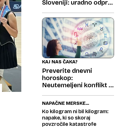
Sloveniji: uradno odprta
187 kilometrov dolga
pohodniška pravljica
KAJ NAS ČAKA?
Preverite dnevni
horoskop:
Neutemeljeni konflikt in
preobrat na finančnem
področju
NAPAČNE MERSKE
ENOTE
Ko kilogram ni bil kilogram:
napake, ki so skoraj
povzročile katastrofe