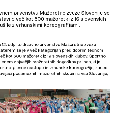
nem prvenstvu Mažoretne zveze Slovenije se
tavilo več kot 500 mažoretk iz 16 slovenskih
dušile z vrhunskimi koreografijami.
lo 12. odprto državno prvenstvo Mažoretne zveze
 katerem se je v več kategorijah pred dobrim tednom
več kot 500 mažoretk iz 16 slovenskih klubov. Športno
 na enem največjih mažoretnih dogodkov pri nas, ki je
portno-plesne nastope in vrhunske koreografije, zasedli
 navijači posameznih mažoretnih skupin iz vse Slovenije,