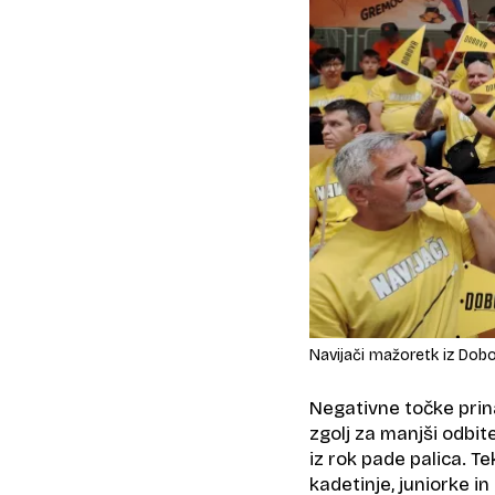
Navijači mažoretk iz Dobov
Negativne točke prina
zgolj za manjši odbit
iz rok pade palica. T
kadetinje, juniorke in