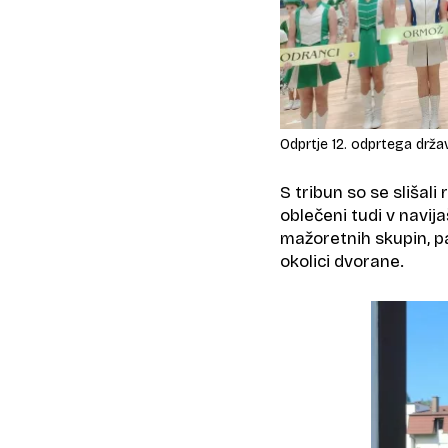
Odprtje 12. odprtega drž
S tribun so se slišali 
oblečeni tudi v navij
mažoretnih skupin, pa
okolici dvorane.