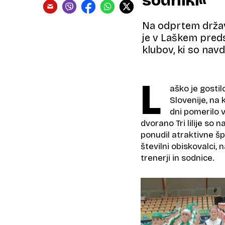
sodniki«
Na odprtem držav
je v Laškem preds
klubov, ki so nav
L
aško je gosti
Slovenije, na
dni pomerilo 
dvorano Tri lilije so
ponudil atraktivne š
številni obiskovalci,
trenerji in sodnice.