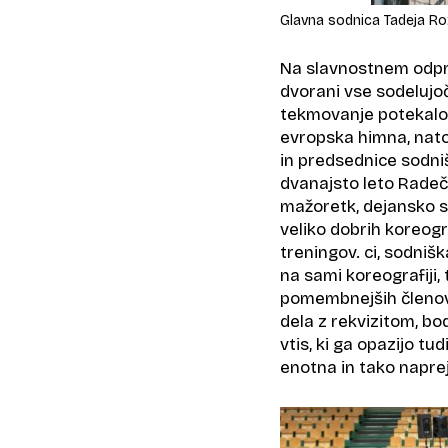
Glavna sodnica Tadeja R
Na slavnostnem odprt
dvorani vse sodelujo
tekmovanje potekalo p
evropska himna, nato 
in predsednice sodni
dvanajsto leto Rade
mažoretk, dejansko so
veliko dobrih koreogr
treningov. ci, sodniš
na sami koreografiji,
pomembnejših členov 
dela z rekvizitom, bo
vtis, ki ga opazijo tu
enotna in tako naprej,