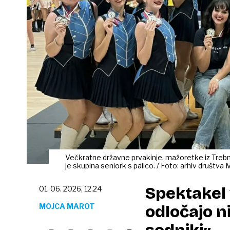
Večkratne državne prvakinje, mažoretke iz Trebnje
je skupina seniork s palico. / Foto: arhiv društv
Spektakel
01. 06. 2026, 12.24
MOJCA MAROT
odločajo ni