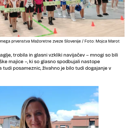
avnega prvenstva Mažoretne zveze Slovenije / Foto: Mojca Marot
raglje, trobila in glasni vzkliki navijačev – mnogi so bili
aške majice –, ki so glasno spodbujali nastope
 tudi posameznic, živahno je bilo tudi dogajanje v