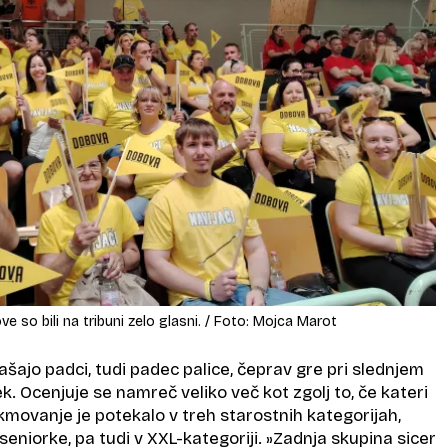
e so bili na tribuni zelo glasni. / Foto: Mojca Marot
šajo padci, tudi padec palice, čeprav gre pri slednjem
ek. Ocenjuje se namreč veliko več kot zgolj to, če kateri
ekmovanje je potekalo v treh starostnih kategorijah,
 seniorke, pa tudi v XXL-kategoriji. »Zadnja skupina sicer