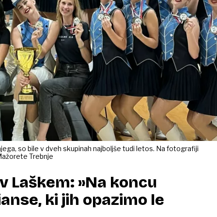
ga, so bile v dveh skupinah najboljše tudi letos. Na fotografiji
a Mažorete Trebnje
 v Laškem: »Na koncu
anse, ki jih opazimo le