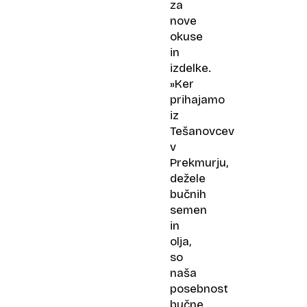
za
nove
okuse
in
izdelke.
»Ker
prihajamo
iz
Tešanovcev
v
Prekmurju,
dežele
bučnih
semen
in
olja,
so
naša
posebnost
bučne