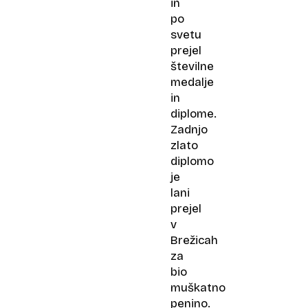
in
po
svetu
prejel
številne
medalje
in
diplome.
Zadnjo
zlato
diplomo
je
lani
prejel
v
Brežicah
za
bio
muškatno
penino.