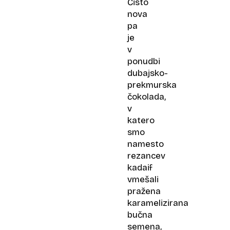
Čisto
nova
pa
je
v
ponudbi
dubajsko-
prekmurska
čokolada,
v
katero
smo
namesto
rezancev
kadaif
vmešali
pražena
karamelizirana
bučna
semena,