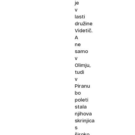
je
v
lasti
družine
Videtič.
A
ne
samo
v
Olimju,
tudi
v
Piranu
bo
poleti
stala
njihova
skrinjica
s
široko