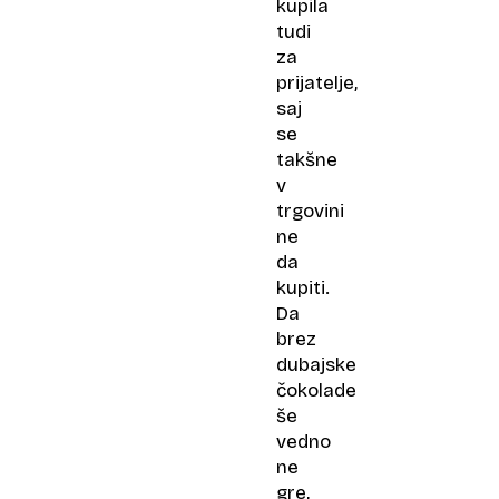
kupila
tudi
za
prijatelje,
saj
se
takšne
v
trgovini
ne
da
kupiti.
Da
brez
dubajske
čokolade
še
vedno
ne
gre,