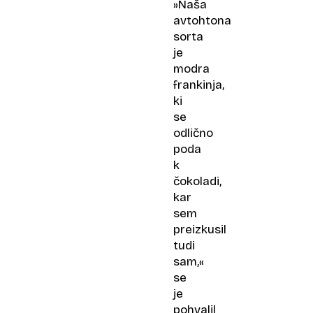
»Naša
avtohtona
sorta
je
modra
frankinja,
ki
se
odlično
poda
k
čokoladi,
kar
sem
preizkusil
tudi
sam,«
se
je
pohvalil