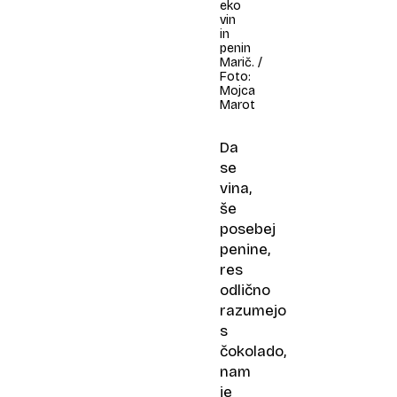
eko
vin
in
penin
Marič. /
Foto:
Mojca
Marot
Da
se
vina,
še
posebej
penine,
res
odlično
razumejo
s
čokolado,
nam
je