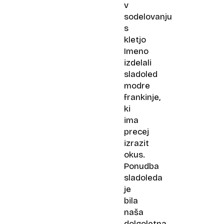
v
sodelovanju
s
kletjo
Imeno
izdelali
sladoled
modre
frankinje,
ki
ima
precej
izrazit
okus.
Ponudba
sladoleda
je
bila
naša
dolgoletna