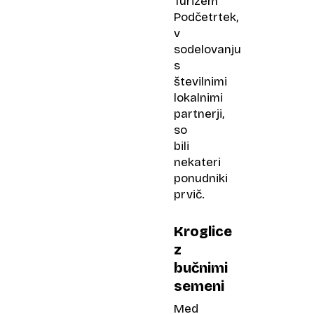
Turizem
Podčetrtek,
v
sodelovanju
s
številnimi
lokalnimi
partnerji,
so
bili
nekateri
ponudniki
prvič.
Kroglice
z
bučnimi
semeni
Med