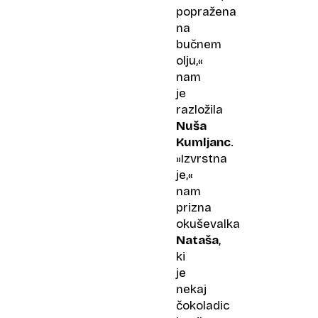
popražena
na
bučnem
olju,«
nam
je
razložila
Nuša
Kumljanc
.
»Izvrstna
je,«
nam
prizna
okuševalka
Nataša
,
ki
je
nekaj
čokoladic