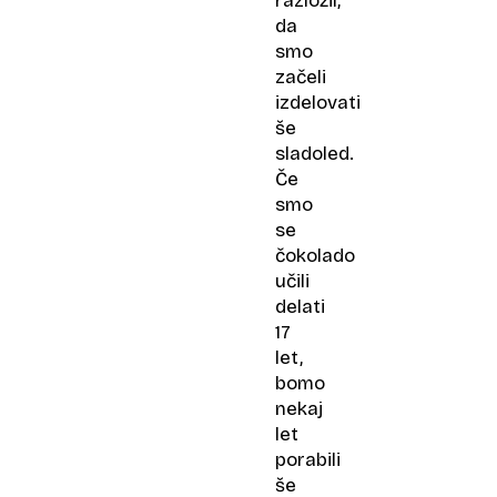
razložil,
da
smo
začeli
izdelovati
še
sladoled.
Če
smo
se
čokolado
učili
delati
17
let,
bomo
nekaj
let
porabili
še