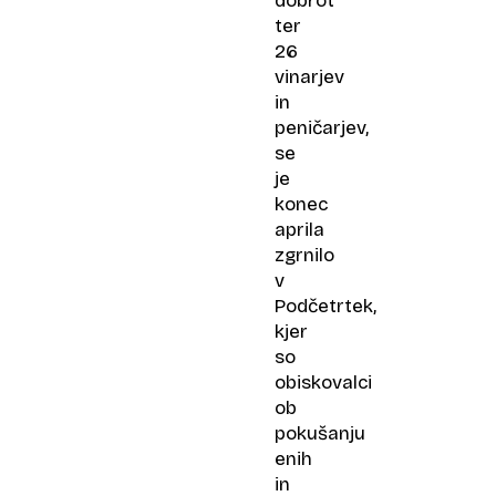
dobrot
ter
26
vinarjev
in
peničarjev,
se
je
konec
aprila
zgrnilo
v
Podčetrtek,
kjer
so
obiskovalci
ob
pokušanju
enih
in