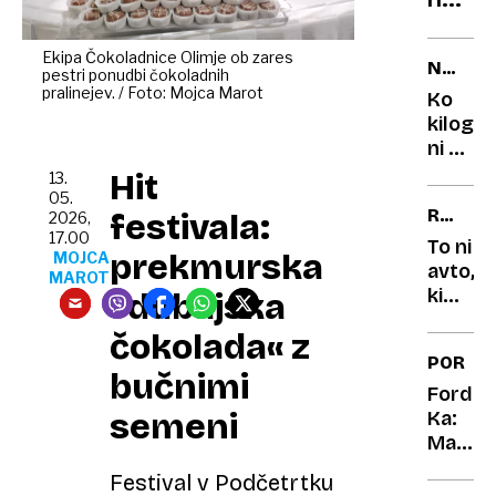
dolga
Neute
pohod
konfli
pravlj
Ekipa Čokoladnice Olimje ob zares
NAPAČ
pestri ponudbi čokoladnih
in
MERSK
pralinejev.​ / Foto: Mojca Marot
Ko
preob
ENOTE
kilogr
na
ni bil
finan
kilogr
Hit
13.
podro
napake
05.
RENAU
festivala:
2026,
ki so
17.00
CLIO
skoraj
To ni
prekmurska
MOJCA
povzro
avto,
MAROT
katast
ki
»dubajska
sta
čokolada« z
ga
PORTR
vozila
bučnimi
dedek
Ford
semeni
in
Ka:
babica
Mali
čudak,
Festival v Podčetrtku
ki si