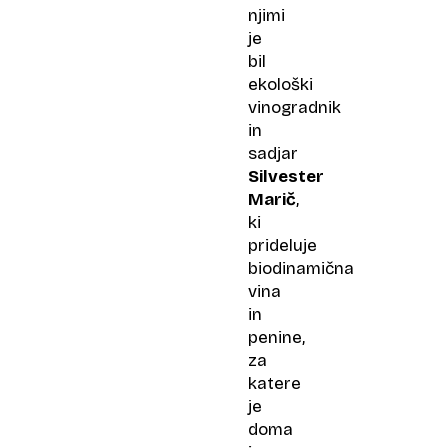
njimi
je
bil
ekološki
vinogradnik
in
sadjar
Silvester
Marič
,
ki
prideluje
biodinamična
vina
in
penine,
za
katere
je
doma