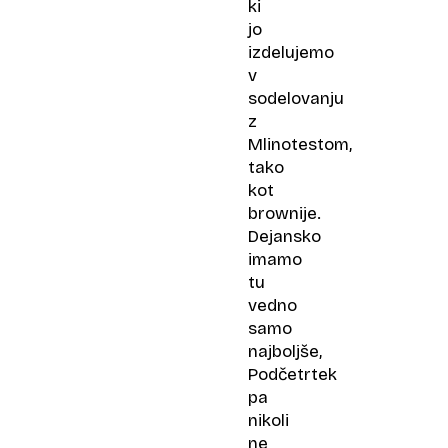
ki
jo
izdelujemo
v
sodelovanju
z
Mlinotestom,
tako
kot
brownije.
Dejansko
imamo
tu
vedno
samo
najboljše,
Podčetrtek
pa
nikoli
ne