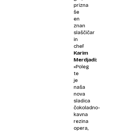
prizna
še
en
znan
slaščičar
in
chef
Karim
Merdjadi:
»Poleg
te
je
naša
nova
sladica
čokoladno-
kavna
rezina
opera,