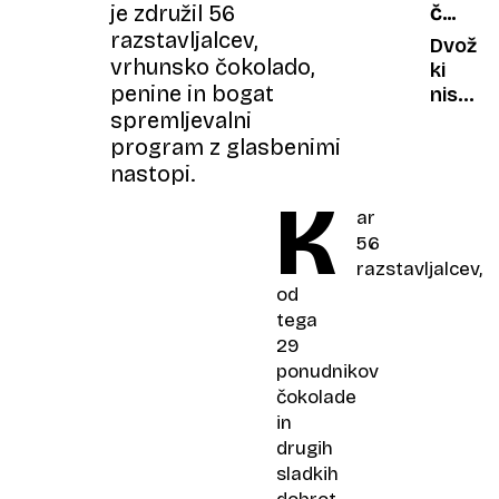
je združil 56
ČUDNI
je
razstavljalcev,
AVTOMO
upal
Dvoživ
vrhunsko čokolado,
biti
ki
penine in bogat
čuden
niso
spremljevalni
nikoli
zaživel
program z glasbenimi
nastopi.
K
ar
56
razstavljalcev,
od
tega
29
ponudnikov
čokolade
in
drugih
sladkih