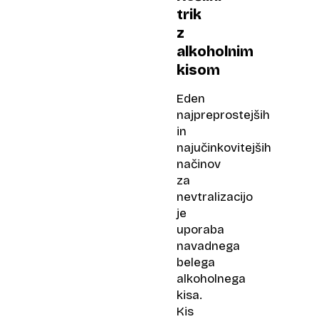
trik
z
alkoholnim
kisom
Eden
najpreprostejših
in
najučinkovitejših
načinov
za
nevtralizacijo
je
uporaba
navadnega
belega
alkoholnega
kisa.
Kis