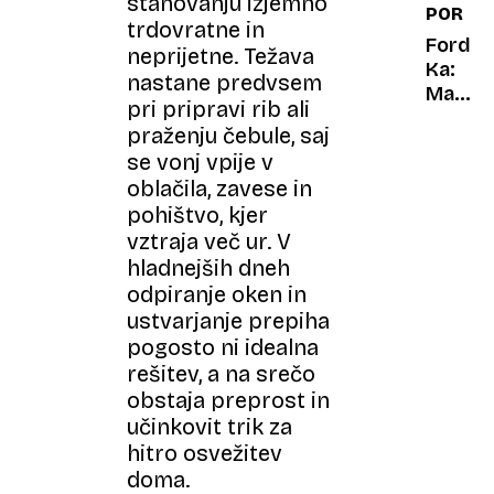
stanovanju izjemno
PORTR
vozila
trdovratne in
dedek
Ford
neprijetne. Težava
in
Ka:
nastane predvsem
babica
Mali
pri pripravi rib ali
čudak,
praženju čebule, saj
ki si
se vonj vpije v
je
oblačila, zavese in
upal
pohištvo, kjer
biti
čuden
vztraja več ur. V
hladnejših dneh
odpiranje oken in
ustvarjanje prepiha
pogosto ni idealna
rešitev, a na srečo
obstaja preprost in
učinkovit trik za
hitro osvežitev
doma.