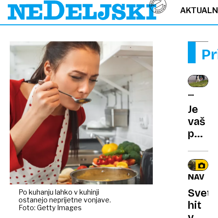
AKTUAL
Pr
HIŠNI
LJUBLJ
Je
vaš
pes
leviča
ali
desni
NAVDI
Znans
Sveto
Po kuhanju lahko v kuhinji
so
ostanejo neprijetne vonjave.
hit
razvili
Foto: Getty Images
v