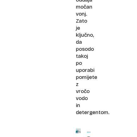
močan
vonj.
Zato
je
ključno,
da
posodo
takoj
po
uporabi
pomijete
z
vročo
vodo
in
detergentom.
PAMETNI
NASVETI