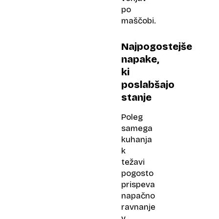
po
maščobi.
Najpogostejše
napake,
ki
poslabšajo
stanje
Poleg
samega
kuhanja
k
težavi
pogosto
prispeva
napačno
ravnanje
v