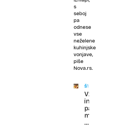
s
seboj
pa
odnese
vse
neželene
kuhinjske
vonjave,
piše
Nova.rs.
ŠTUDIJA
Vzpon
in
padec
mita
o
jabolčnem