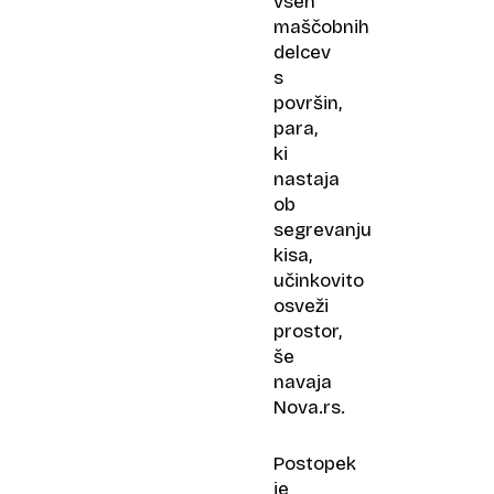
vseh
maščobnih
delcev
s
površin,
para,
ki
nastaja
ob
segrevanju
kisa,
učinkovito
osveži
prostor,
še
navaja
Nova.rs.
Postopek
je