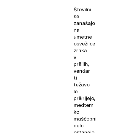
Številni
se
zanašajo
na
umetne
osvežilce
zraka
v
pršilih,
vendar
ti
težavo
le
prikrijejo,
medtem
ko
maščobni
delci
ostanejo