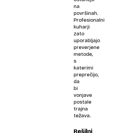
na
površinah.
Profesionalni
kuharji
zato
uporabljajo
preverjene
metode,
s
katerimi
preprečijo,
da
bi
vonjave
postale
trajna
težava.
Rešilni