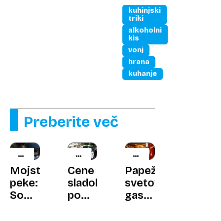
kisu:
kuhinjski
Res
triki
pomaga
alkoholni
kis
pri
vonj
hujšanju?
hrana
kuhanje
Preberite več
SIMON
NOVI
LEGENDARNI
CEGLAR
TRENDI
KUHARJI
Mojster
Cene
Papež
peke:
sladoleda
svetovne
So
po
gastronomije
kosi
Evropi:
je
mesa,
za
imel