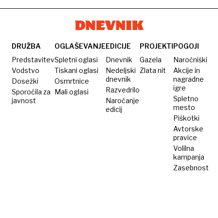
ki se
kepico
svoje
»cmarijo«
tudi
tri
tudi
več
ženske
do
kot 4
raje v
DRUŽBA
OGLAŠEVANJE
EDICIJE
PROJEKTI
POGOJI
enajst
evre,
postelji
Predstavitev
Spletni oglasi
Dnevnik
Gazela
Naročniški
ur
vanilja
kot v
Vodstvo
Tiskani oglasi
Nedeljski
Zlata nit
Akcije in
dnevnik
nagradne
Dosežki
Osmrtnice
izgublja
kuhinji
igre
Razvedrilo
Sporočila za
Mali oglasi
priljubljenost
Spletno
javnost
Naročanje
mesto
edicij
Piškotki
Avtorske
pravice
Volilna
kampanja
Zasebnost