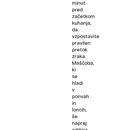
minut
pred
začetkom
kuhanja,
da
vzpostavite
pravilen
pretok
zraka.
Maščoba,
ki
se
hladi
v
ponvah
in
loncih,
še
naprej
oddaja