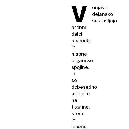
V
onjave
dejansko
sestavljajo
drobni
delci
maščobe
in
hlapne
organske
spojine,
ki
se
dobesedno
prilepijo
na
tkanine,
stene
in
lesene