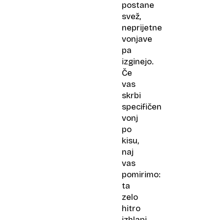
postane
svež,
neprijetne
vonjave
pa
izginejo.
Če
vas
skrbi
specifičen
vonj
po
kisu,
naj
vas
pomirimo:
ta
zelo
hitro
izhlapi,