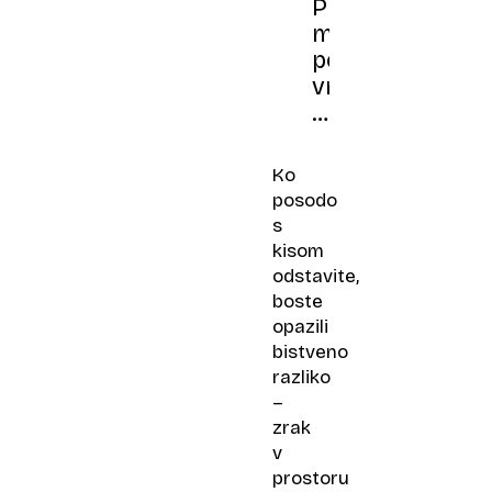
Pred
marcem
poškropite
vrata
svojega
doma
s
Ko
kisom,
posodo
za
s
to
kisom
obstaja
odstavite,
dober
boste
razlog
opazili
bistveno
razliko
–
zrak
v
prostoru