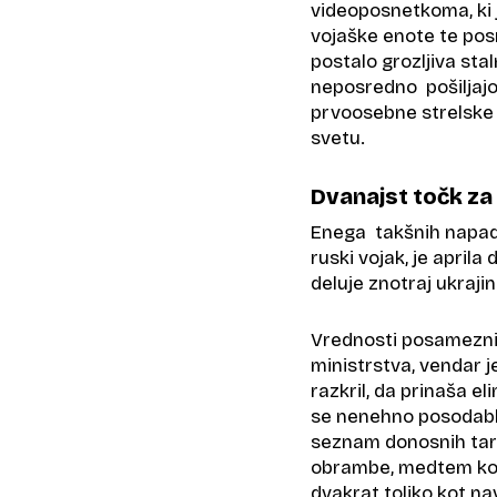
videoposnetkoma, ki 
vojaške enote te posn
postalo grozljiva sta
neposredno pošiljajo 
prvoosebne strelske 
svetu.
Dvanajst točk za
Enega takšnih napado
ruski vojak, je aprila
deluje znotraj ukraji
Vrednosti posameznih
ministrstva, vendar j
razkril, da prinaša e
se nenehno posodablj
seznam donosnih tarč
obrambe, medtem ko j
dvakrat toliko kot na