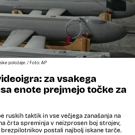
uske položaje. / Foto: AP
videoigra: za vsakega
sa enote prejmejo točke za
 ruskih taktik in vse večjega zanašanja na
tna črta spreminja v neizprosen boj strojev,
 brezpilotnikov postali najbolj iskane tarče.