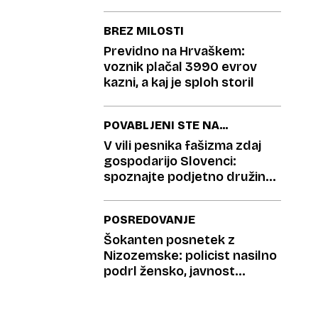
BREZ MILOSTI
Previdno na Hrvaškem:
voznik plačal 3990 evrov
kazni, a kaj je sploh storil
POVABLJENI STE NA
KAVO
V vili pesnika fašizma zdaj
gospodarijo Slovenci:
spoznajte podjetno družino
Pahor
POSREDOVANJE
Šokanten posnetek z
Nizozemske: policist nasilno
podrl žensko, javnost
zgrožena