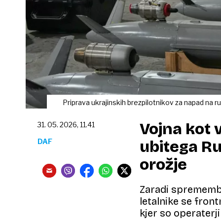
Priprava ukrajinskih brezpilotnikov za napad na r
Vojna kot 
31. 05. 2026, 11.41
DAF
ubitega Ru
orožje
Zaradi spremembe
letalnike se fron
kjer so operaterji