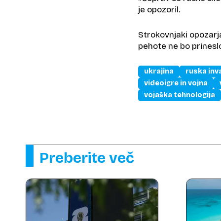
je opozoril.
Strokovnjaki opozarj
pehote ne bo prines
ukrajina
ruska inv
videoigre in vojna
vojaška tehnologija
Preberite več