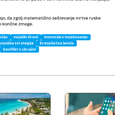
ajo, da zgolj matematično seštevanje mrtve ruske
lo končne zmage.
azija
vojaški droni
inovacije v vojskovanju
vojaške strategije
brezpilotna letala
konflikt v ukrajini