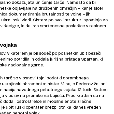
jasno dokazujeta uničenje tarče. Namesto da bi
etke objavljale na družbenih omrežjih – kar je sicer
lnica dokumentiranja brutalnosti te vojne – jih
ukrajinski vladi. Sistem po svoji strukturi spominja na
videoigre, le da ima smrtonosne posledice v realnem
 vojaka
v, v katerem je bil sodeč po posnetkih ubit bežeči
 denimo potrdila in oddala jurišna brigada Spartan, ki
nske nacionalne garde.
 tarč so v osnovi tajni podatki obrambnega
e ukrajinski obrambni minister Mihajlo Fedorov že lani
liminacija navadnega pehotnega vojaka 12 točk. Sistem
a v odziv na premike na bojišču. Pred kratkim so na
 dodali ostrostrelce in mobilne enote zračne
e ubit ruski operater brezpilotnika danes vreden
vaden pehotni vojak.