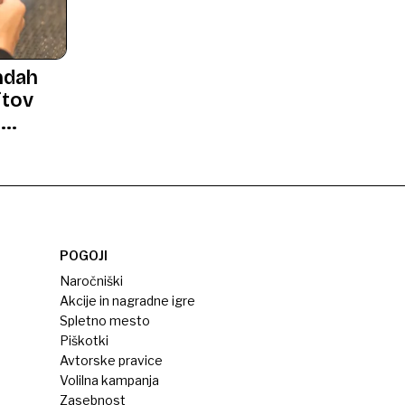
ndah
jtov
m
POGOJI
Naročniški
Akcije in nagradne igre
Spletno mesto
Piškotki
Avtorske pravice
Volilna kampanja
Zasebnost