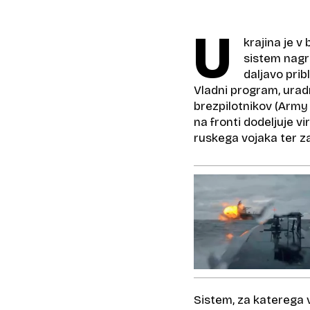
U
krajina je v
sistem nagr
daljavo pri
Vladni program, ura
brezpilotnikov (Army
na fronti dodeljuje v
ruskega vojaka ter z
Sistem, za katerega v