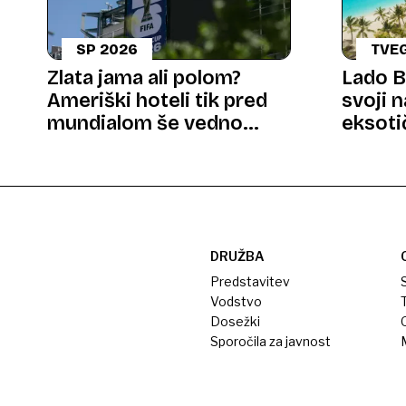
SP 2026
TVE
Zlata jama ali polom?
Lado B
Ameriški hoteli tik pred
svoji n
mundialom še vedno
eksoti
prazni
lahko 
DRUŽBA
Predstavitev
S
Vodstvo
T
Dosežki
Sporočila za javnost
M