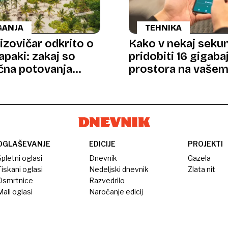
GANJA
TEHNIKA
izovičar odkrito o
Kako v nekaj seku
apaki: zakaj so
pridobiti 16 gigaba
čna potovanja
prostora na vaše
smrtonosna past?
telefonu
OGLAŠEVANJE
EDICIJE
PROJEKTI
pletni oglasi
Dnevnik
Gazela
iskani oglasi
Nedeljski dnevnik
Zlata nit
Osmrtnice
Razvedrilo
ali oglasi
Naročanje edicij