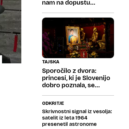
nam na dopustu
praznijo denarnice
TAJSKA
Sporočilo z dvora:
princesi, ki je Slovenijo
dobro poznala, se
izteka čas
ODKRITJE
Skrivnostni signal iz vesolja:
satelit iz leta 1964
presenetil astronome