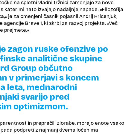
očke na spletni vladni tržnici zamenjajo za nove
 s katerimi nato izvajajo nadaljnje napade. »Filozofija
,« je za omenjeni časnik pojasnil Andrij Hricenjuk,
e agencije Brave 1, ki skrbi za razvoj projekta. »Več
me prejmete.«
je zagon ruske ofenzive po
finske analitične skupine
ird Group občutno
n v primerjavi s koncem
a leta, mednarodni
njaki svarijo pred
kim optimizmom.
sparentnost in preprečili zlorabe, morajo enote vsako
apada podpreti z najmanj dvema ločenima