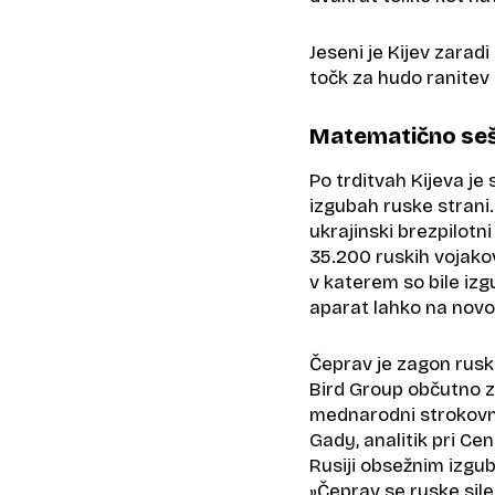
Jeseni je Kijev zarad
točk za hudo ranitev 
Matematično seš
Po trditvah Kijeva je
izgubah ruske strani
ukrajinski brezpilotni
35.200 ruskih vojako
v katerem so bile izgu
aparat lahko na novo 
Čeprav je zagon rusk
Bird Group občutno z
mednarodni strokovnj
Gady, analitik pri Ce
Rusiji obsežnim izgub
»Čeprav se ruske sile 