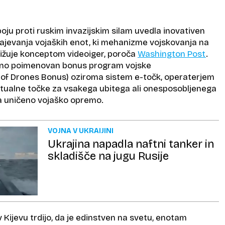
 boju proti ruskim invazijskim silam uvedla inovativen
ajevanja vojaških enot, ki mehanizme vojskovanja na
bližuje konceptom videoiger, poroča
Washington Post
.
dno poimenovan bonus program vojske
 of Drones Bonus) oziroma sistem e-točk, operaterjem
irtualne točke za vsakega ubitega ali onesposobljenega
a uničeno vojaško opremo.
VOJNA V UKRAIJINI
Ukrajina napadla naftni tanker in
skladišče na jugu Rusije
 Kijevu trdijo, da je edinstven na svetu, enotam