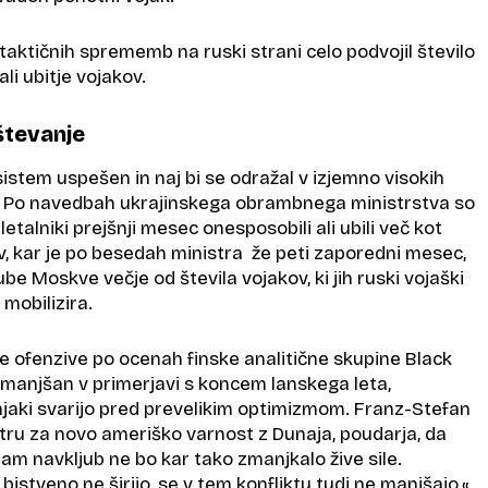
i taktičnih sprememb na ruski strani celo podvojil število
ali ubitje vojakov.
tevanje
 sistem uspešen in naj bi se odražal v izjemno visokih
. Po navedbah ukrajinskega obrambnega ministrstva so
 letalniki prejšnji mesec onesposobili ali ubili več kot
v, kar je po besedah ministra že peti zaporedni mesec,
be Moskve večje od števila vojakov, ki jih ruski vojaški
mobilizira.
e ofenzive po ocenah finske analitične skupine Black
manjšan v primerjavi s koncem lanskega leta,
aki svarijo pred prevelikim optimizmom. Franz-Stefan
ntru za novo ameriško varnost z Dunaja, poudarja, da
am navkljub ne bo kar tako zmanjkalo žive sile.
bistveno ne širijo, se v tem konfliktu tudi ne manjšajo,«