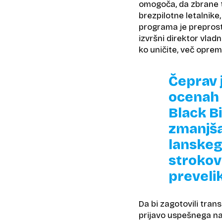
omogoča, da zbrane t
brezpilotne letalnike,
programa je preprosta
izvršni direktor vladn
ko uničite, več opre
Čeprav 
ocenah 
Black B
zmanjša
lanskeg
strokov
preveli
Da bi zagotovili tran
prijavo uspešnega n