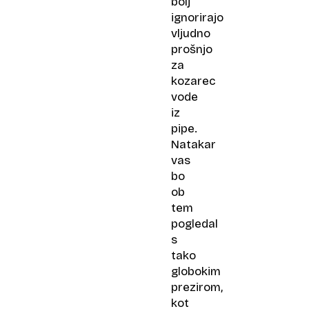
bolj
ignorirajo
vljudno
prošnjo
za
kozarec
vode
iz
pipe.
Natakar
vas
bo
ob
tem
pogledal
s
tako
globokim
prezirom,
kot