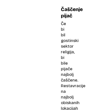
Čaščenje
pijač
Če
bi
bil
gostinski
sektor
religija,
bi
bile
pijače
najbolj
čaščene.
Restavracije
na
najbolj
obiskanih
lokacijah