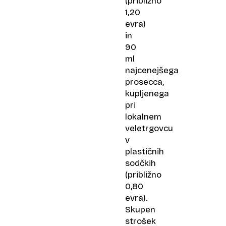
(približno
1,20
evra)
in
90
ml
najcenejšega
prosecca,
kupljenega
pri
lokalnem
veletrgovcu
v
plastičnih
sodčkih
(približno
0,80
evra).
Skupen
strošek