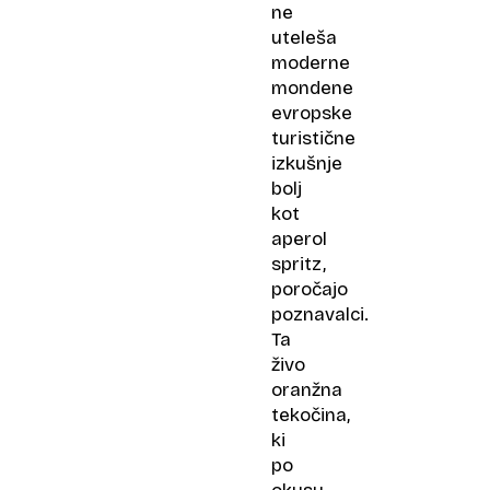
ne
uteleša
moderne
mondene
evropske
turistične
izkušnje
bolj
kot
aperol
spritz,
poročajo
poznavalci.
Ta
živo
oranžna
tekočina,
ki
po