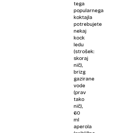
tega
popularnega
koktajla
potrebujete
nekaj
kock
ledu
(strošek:
skoraj
nič),
brizg
gazirane
vode
(prav
tako
nič),
60
ml
aperola