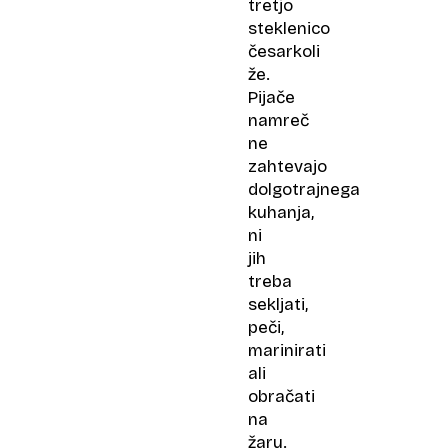
tretjo
steklenico
česarkoli
že.
Pijače
namreč
ne
zahtevajo
dolgotrajnega
kuhanja,
ni
jih
treba
sekljati,
peči,
marinirati
ali
obračati
na
žaru.