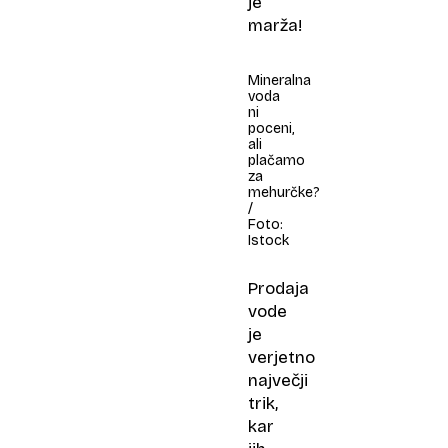
je
marža!
Mineralna
voda
ni
poceni,
ali
plačamo
za
mehurčke?
/
Foto:
Istock
Prodaja
vode
je
verjetno
največji
trik,
kar