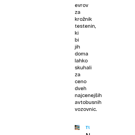
evrov
za
krožnik
testenin,
ki
bi
jih
doma
lahko
skuhali
za
ceno
dveh
najcenejših
avtobusnih
vozovnic.
TURIZEM