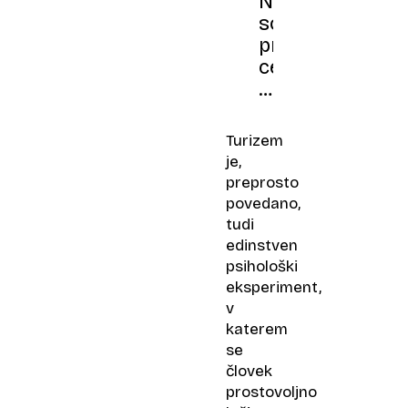
Nemci
so
primerjali
cene
na
Hrvaškem,
v
Turizem
Španiji
je,
in
preprosto
Grčiji
povedano,
tudi
edinstven
psihološki
eksperiment,
v
katerem
se
človek
prostovoljno