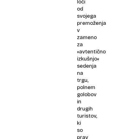
loči
od
svojega
premoženja
v
zameno
za
»avtentično
izkušnjo«
sedenja
na
trgu,
polnem
golobov
in
drugih
turistov,
ki
so
prav