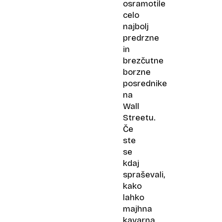
osramotile
celo
najbolj
predrzne
in
brezčutne
borzne
posrednike
na
Wall
Streetu.
Če
ste
se
kdaj
spraševali,
kako
lahko
majhna
kavarna