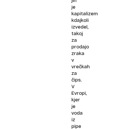
jih
je
kapitalizem
kdajkoli
izvedel,
takoj
za
prodajo
zraka
v
vrečkah
za
čips.
V
Evropi,
kjer
je
voda
iz
pipe