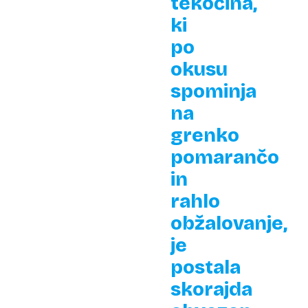
tekočina,
ki
po
okusu
spominja
na
grenko
pomarančo
in
rahlo
obžalovanje,
je
postala
skorajda