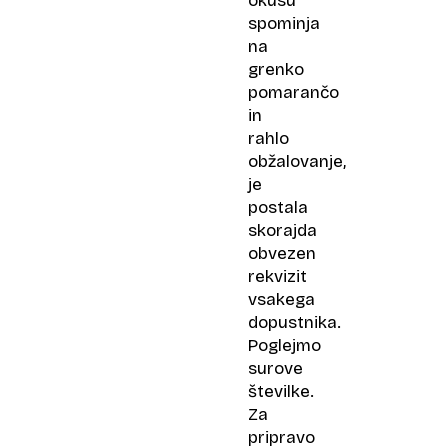
okusu
spominja
na
grenko
pomarančo
in
rahlo
obžalovanje,
je
postala
skorajda
obvezen
rekvizit
vsakega
dopustnika.
Poglejmo
surove
številke.
Za
pripravo