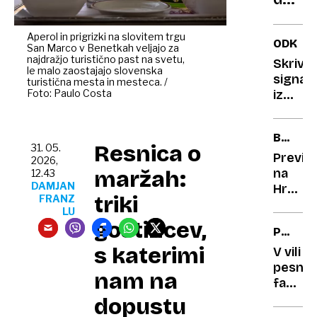
točke
prince
za
ki je
orožj
Aperol in prigrizki na slovitem trgu
ODKRIT
San Marco v Benetkah veljajo za
Slove
najdražjo turistično past na svetu,
Skrivn
dobr
le malo zaostajajo slovenska
signal
turistična mesta in mesteca. /
pozna
Foto: Paulo Costa
iz
se
vesolja
iztek
satelit
BREZ
čas
iz
Resnica o
31. 05.
MILOST
leta
Previd
2026,
1964
maržah:
na
12.43
DAMJAN
presen
Hrvašk
triki
FRANZ
astro
voznik
LU
plačal
gostincev,
POVABL
3990
STE
s katerimi
evrov
V vili
NA
kazni,
pesnik
nam na
KAVO
a kaj
fašizm
je
zdaj
dopustu
sploh
gospod