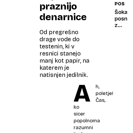
praznijo
POSRE
storil
Slovenc
spozna
Šokan
denarnice
podjet
posne
družin
z
Pahor
Od pregrešno
Nizoze
policis
drage vode do
nasilno
testenin, ki v
podrl
resnici stanejo
žensko
manj kot papir, na
javnos
katerem je
zgrože
natisnjen jedilnik.
A
h,
poletje!
Čas,
ko
sicer
popolnoma
razumni