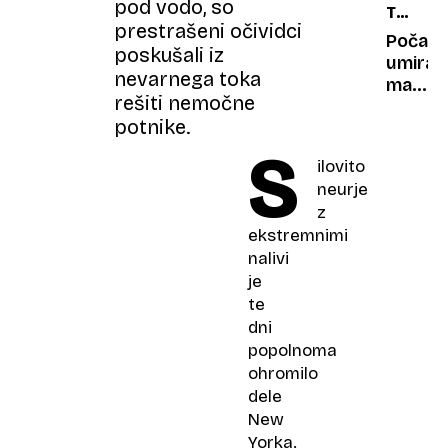
pod vodo, so
TV
padel
zakon:
prestrašeni očividci
TE
rojeni
Počas
poskušali iz
GLEDA
po
umiran
nevarnega toka
letu
majhni
rešiti nemočne
2010
krajev:
potnike.
ne
banke
S
bodo
zapiraj
ilovito
smeli
vrata,
neurje
do
RTV
z
cigare
pa
ekstremnimi
dopisn
nalivi
je
te
dni
popolnoma
ohromilo
dele
New
Yorka.