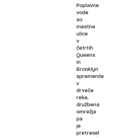
Poplavne
vode
so
mestne
ulice
v
četrtih
Queens
in
Brooklyn
spremenile
v
drveče
reke,
družbena
omrežja
pa
je
pretresel