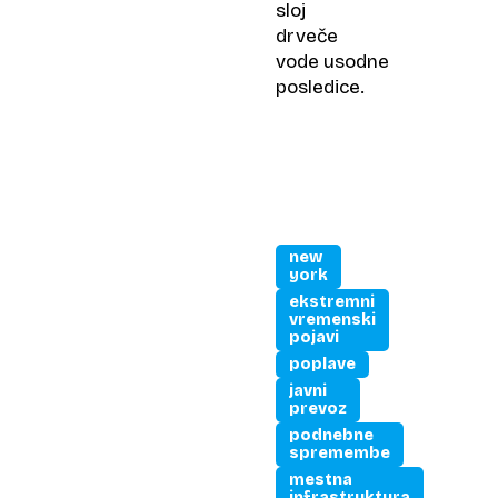
sloj
drveče
vode usodne
posledice.
new
york
ekstremni
vremenski
pojavi
poplave
javni
prevoz
podnebne
spremembe
mestna
infrastruktura