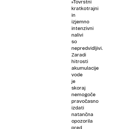
»Tovrstni
kratkotrajni
in
izjemno
intenzivni
nalivi
so
nepredvidljivi.
Zaradi
hitrosti
akumulacije
vode
je
skoraj
nemogoče
pravočasno
izdati
natančna
opozorila
pred