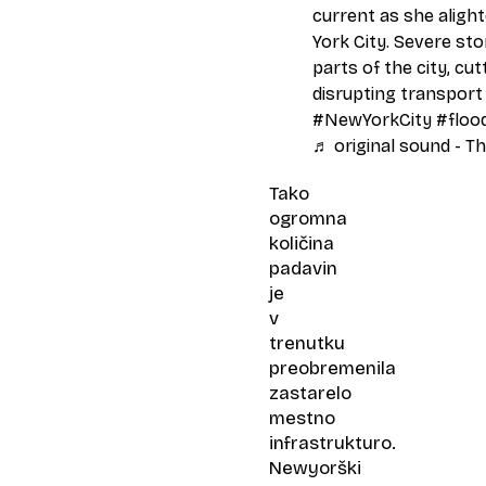
current as she aligh
York City. Severe st
parts of the city, cu
disrupting transport
#NewYorkCity #flood
♬ original sound - Th
Tako
ogromna
količina
padavin
je
v
trenutku
preobremenila
zastarelo
mestno
infrastrukturo.
Newyorški