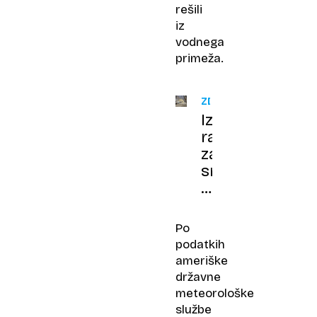
rešili
iz
vodnega
primeža.
ZDA
Izredne
razmere
zaradi
snežnega
neurja,
v
New
Po
Yorku
podatkih
zaprli
ameriške
tudi
državne
šole
meteorološke
službe