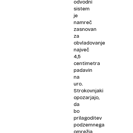
odvodni
sistem
je
namreč
zasnovan
za
obvladovanje
največ
4,5
centimetra
padavin
na
uro.
Strokovnjaki
opozarjajo,
da
bo
prilagoditev
podzemnega
omrežja