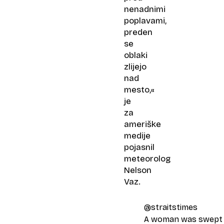
nenadnimi
poplavami,
preden
se
oblaki
zlijejo
nad
mesto,«
je
za
ameriške
medije
pojasnil
meteorolog
Nelson
Vaz.
@straitstimes
A woman was swept 