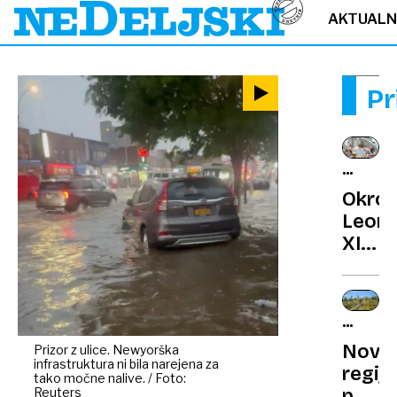
AKTUAL
Pr
VELIKI
PREOB
Okrož
Leon
XIV.:
spoln
moral
in
PO
kultur
SLOVEN
Novi
Prizor z ulice. Newyorška
boj
infrastruktura ni bila narejena za
regijs
se
tako močne nalive. / Foto:
Reuters
park: