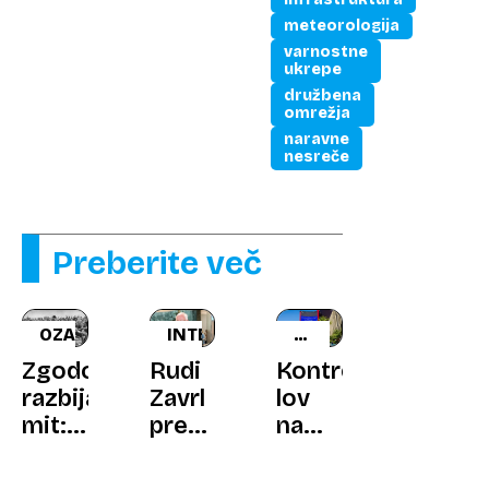
meteorologija
varnostne
ukrepe
družbena
omrežja
naravne
nesreče
Preberite več
OZADJE
INTERVJU
DOPINŠKE
IGRE
Zgodovinar
Rudi
Kontroverzni
2026
razbija
Zavrl
lov
mit:
pred
na
kaj
SP:
rekorde:
so
divjanje
z