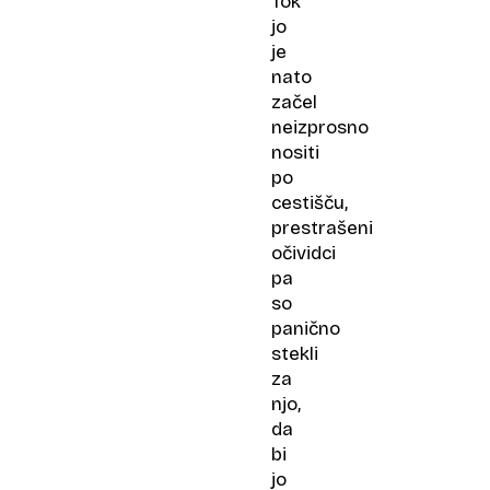
Tok
jo
je
nato
začel
neizprosno
nositi
po
cestišču,
prestrašeni
očividci
pa
so
panično
stekli
za
njo,
da
bi
jo