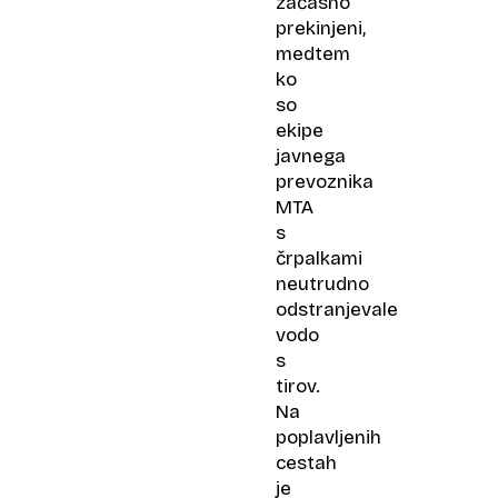
začasno
prekinjeni,
medtem
ko
so
ekipe
javnega
prevoznika
MTA
s
črpalkami
neutrudno
odstranjevale
vodo
s
tirov.
Na
poplavljenih
cestah
je