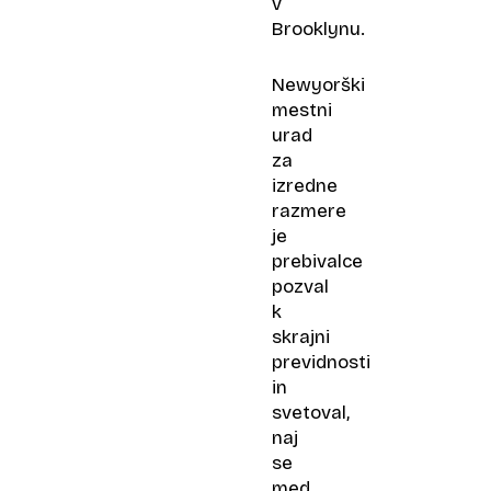
v
Brooklynu.
Newyorški
mestni
urad
za
izredne
razmere
je
prebivalce
pozval
k
skrajni
previdnosti
in
svetoval,
naj
se
med