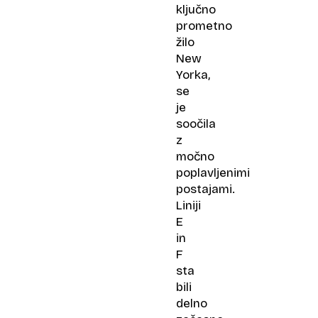
ključno
prometno
žilo
New
Yorka,
se
je
soočila
z
močno
poplavljenimi
postajami.
Liniji
E
in
F
sta
bili
delno