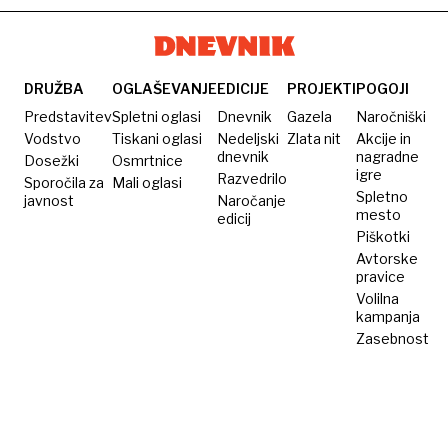
običajni
navijačev,
dopingom
Nemci
propadajoči
»izboljšani«
v
stadioni
športniki
resnici
in
za
DRUŽBA
OGLAŠEVANJE
EDICIJE
PROJEKTI
POGOJI
vedeli
pretirana
večno
Predstavitev
Spletni oglasi
Dnevnik
Gazela
Naročniški
o
komercializacija
slavo
Vodstvo
Tiskani oglasi
Nedeljski
Zlata nit
Akcije in
dnevnik
nagradne
Dosežki
Osmrtnice
zločinih
nogometa
in
igre
Razvedrilo
Sporočila za
Mali oglasi
milijone
Spletno
javnost
Naročanje
mesto
edicij
Piškotki
Avtorske
pravice
Volilna
kampanja
Zasebnost