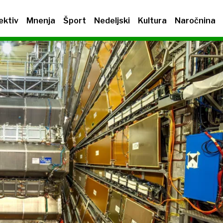
ektiv
Mnenja
Šport
Nedeljski
Kultura
Naročnina