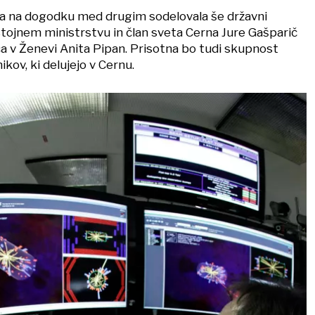
ta na dogodku med drugim sodelovala še državni
stojnem ministrstvu in član sveta Cerna Jure Gašparič
ca v Ženevi Anita Pipan. Prisotna bo tudi skupnost
kov, ki delujejo v Cernu.