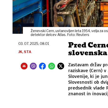
Ženevski Cern, ustanovljen leta 1954, velja za osr
detektor delcev Atlas. Foto: Reuters
Pred Cern
03. 07. 2025, 08.01
slovenska
JK, STA
Zastavam držav pr
raziskave (Cern) v
Slovenije, ki je ju
Slovesnosti ob dvi
predsednik vlade R
znanost in inovacij