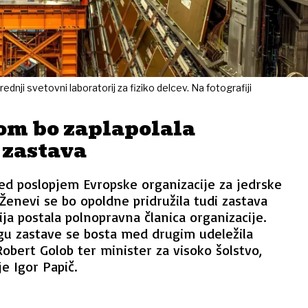
ednji svetovni laboratorij za fiziko delcev. Na fotografiji
om bo zaplapolala
 zastava
ed poslopjem Evropske organizacije za jedrske
 Ženevi se bo opoldne pridružila tudi zastava
nija postala polnopravna članica organizacije.
gu zastave se bosta med drugim udeležila
obert Golob ter minister za visoko šolstvo,
e Igor Papič.