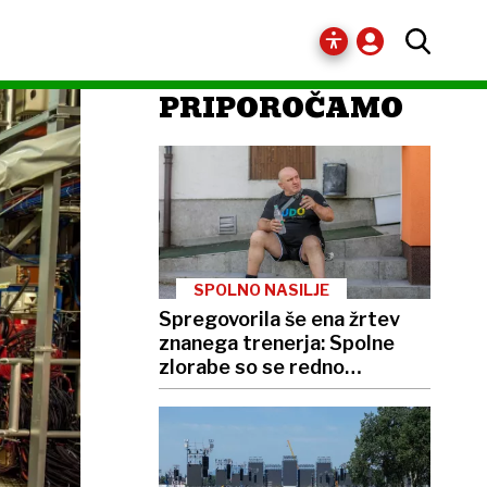
PRIPOROČAMO
SPOLNO NASILJE
Spregovorila še ena žrtev
znanega trenerja: Spolne
zlorabe so se redno
ponavljale