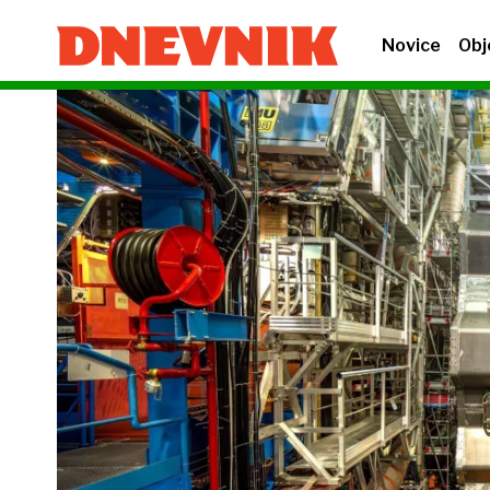
Novice
Obj