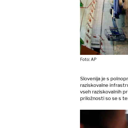
Foto: AP
Slovenija je s polno
raziskovalne infrast
vseh raziskovalnih p
priložnosti so se s t