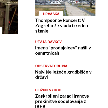
HRVAŠKA
Thompsonov koncert: V
Zagrebu že vlada izredno
stanje
UTAJA DAVKOV
Imena “prodajalcev” našli v
osmrtnicah
OBSERVATORIJ NA
KREDARICI
Najvišje ležeče gradbišče v
državi
BLIŽNJI VZHOD
Zaskrbljeni zaradi Iranove
prekinitve sodelovanja z
IAEA